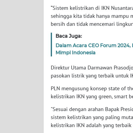
“Sistem kelistrikan di IKN Nusanta
WN
SERAMBI
sehingga kita tidak hanya mampu me
bersih dan tidak mencemari lingku
WN
JAMBI
Baca Juga:
Dalam Acara CEO Forum 2024, 
WN
Mimpi Indonesia
SULTRA
Direktur Utama Darmawan Prasodj
WN
pasokan listrik yang terbaik untuk 
NTB
PLN mengusung konsep state of th
WN
kelistrikan IKN yang green, smart ber
SULTENG
"Sesuai dengan arahan Bapak Presid
sistem kelistrikan yang paling mut
WN
SULBAR
kelistrikan IKN adalah yang terbaik