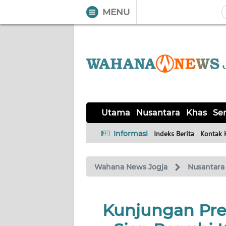
MENU
WAHANA
Tutup
TV
UTAMA
NUSANTARA
Utama
Nusantara
Khas
Ser
KHAS
Informasi
Indeks Berita
Kontak 
SERBA-
Wahana News Jogja
Nusantara
SERBI
OPINI
Kunjungan Pres
Informasi