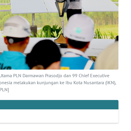
 Utama PLN Darmawan Prasodjo dan 99 Chief Executive
ndonesia melakukan kunjungan ke Ibu Kota Nusantara (IKN),
kPLN]