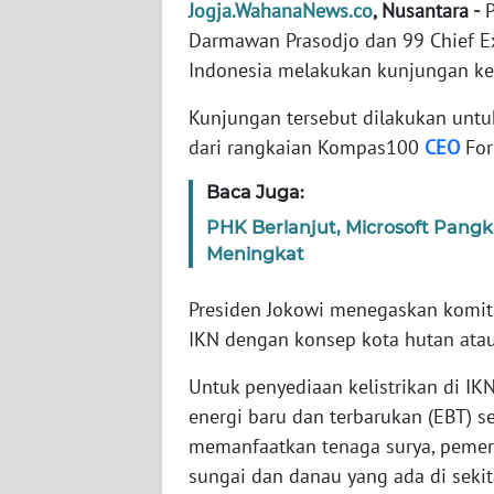
Jogja.WahanaNews.co
, Nusantara -
P
WN
BANTEN
Darmawan Prasodjo dan 99 Chief Exe
Indonesia melakukan kunjungan ke 
WN
NTT
Kunjungan tersebut dilakukan unt
dari rangkaian Kompas100
CEO
For
WN
Baca Juga:
KEPRI
PHK Berlanjut, Microsoft Pan
WN
Meningkat
PAPUA
Presiden Jokowi menegaskan komi
WN
IKN dengan konsep kota hutan atau
PAPUA
BARAT
Untuk penyediaan kelistrikan di I
energi baru dan terbarukan (EBT) s
WN
memanfaatkan tenaga surya, pemer
RIAU
sungai dan danau yang ada di sekit