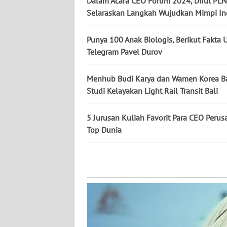
Dalam Acara CEO Forum 2024, Dirut PLN
WN
Selaraskan Langkah Wujudkan Mimpi In
KALTARA
Punya 100 Anak Biologis, Berikut Fakta 
WN
Telegram Pavel Durov
KALSEL
Menhub Budi Karya dan Wamen Korea B
WN
Studi Kelayakan Light Rail Transit Bali
KALTIM
5 Jurusan Kuliah Favorit Para CEO Peru
WN
Top Dunia
SULSEL
WN
GORONTALO
WN
SULUT