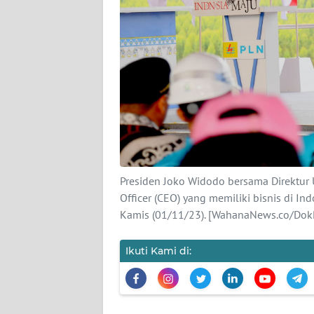
KARIR
DISCLAIMER
Wahana
News
Regional
WN
SUMUT
Presiden Joko Widodo bersama Direktur
Officer (CEO) yang memiliki bisnis di I
Kamis (01/11/23). [WahanaNews.co/Do
WN
JAKARTA
Ikuti Kami di:
WN
JABAR