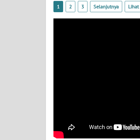
1
2
3
Selanjutnya
Liha
WN
BABEL
WN
SUMBAR
WN
SUMSEL
WN
BENGKULU
WN
LAMPUNG
WN
JATENG