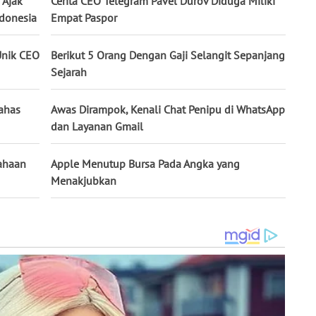
 Ajak
Cerita CEO Telegram Pavel Durov Diduga Miliki
donesia
Empat Paspor
Unik CEO
Berikut 5 Orang Dengan Gaji Selangit Sepanjang
Sejarah
ahas
Awas Dirampok, Kenali Chat Penipu di WhatsApp
dan Layanan Gmail
sahaan
Apple Menutup Bursa Pada Angka yang
Menakjubkan