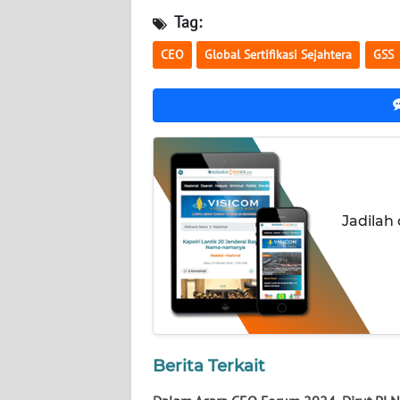
WN
Tag:
NUSANTARA
CEO
Global Sertifikasi Sejahtera
GSS
WN
JOGJA
WN
JATIM
WN
Jadilah
BALI
WN
KALBAR
WN
Berita Terkait
KALTENG