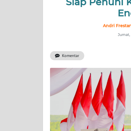
Siap Penuhi K
En
INDEKS
BERITA
Andri Fresta
KONTAK
Jumat, 
KAMI
Komentar
INFO
IKLAN
TENTANG
KAMI
PEDOMAN
MEDIA
SIBER
REDAKSI