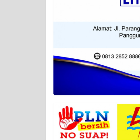
KARIR
DISCLAIMER
Wahana
News
Regional
WN
SUMUT
WN
JAKARTA
WN
JABAR