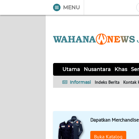
MENU
WAHANA
Tutup
TV
UTAMA
NUSANTARA
Utama
Nusantara
Khas
Ser
KHAS
Informasi
Indeks Berita
Kontak 
SERBA-
SERBI
Dapatkan Merchandise
OPINI
Buka Katalog
Informasi