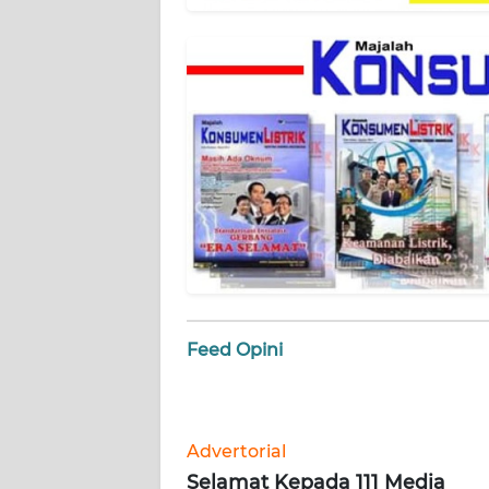
WN
BANTEN
WN
NTT
WN
KEPRI
WN
PAPUA
WN
Feed Opini
PAPUA
BARAT
WN
Advertorial
RIAU
Selamat Kepada 111 Media