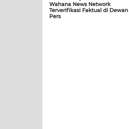
Wahana News Network
WN
Terverifikasi Faktual di Dewan
SERAMBI
Pers
WN
JAMBI
WN
SULTRA
WN
NTB
WN
SULTENG
WN
SULBAR