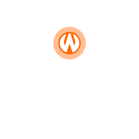
kunjungan kerja tim verifikasi faktual ke redaksi
pusat di Jalan Warung Buncit Raya, No.10 B,
Kelurahan Pejaten Barat, Kecamatan Pasar Minggu,
Kota Administrasi Jakarta Selatan, DKI Jakarta,
Selasa (20/6/2023).
Perlu diketahui, ada 111 media dibawah naungan
manajemen PT Wahana Karunia Media yang
dipimpin Direktur Utama Kanjeng Raden
Tumenggung (KRT) Tohom Purba yang juga sebagai
Pemimpin Umum
WahanaNews.co
.
“Saya bersyukur
WahanaNews.co
yang
menggawangi 111 media network tersebar di
berbagai Provinsi dan daerah di Indonesia sudah
mendapatkan status verifikasi administrasi dan
faktual dari Dewan Pers. Saya ucapkan terima kasih