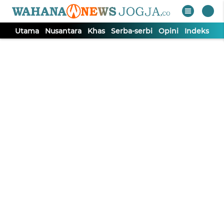
Utama
Nusantara
Khas
Serba-serbi
Opini
Indeks
Wahana News Jogja
Utama
Selamat Kepada 111 Media
Wahana News Network
Terverifikasi Faktual di Dewan
Pers
Andri Frestana Simorangkir - Utama
Selasa, 19 September 2023 - 08:24 WIB