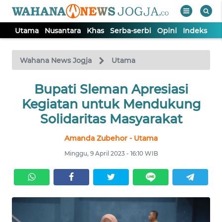
Utama
Nusantara
Khas
Serba-serbi
Opini
Indeks
WAHANA
Tutup
TV
Wahana News Jogja
Utama
Bupati Sleman Apresiasi
UTAMA
Kegiatan untuk Mendukung
NUSANTARA
Solidaritas Masyarakat
Amanda Zubehor - Utama
KHAS
Minggu, 9 April 2023 - 16:10 WIB
SERBA-
SERBI
OPINI