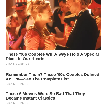
WN
PRIANGAN
TIMUR
WN
SEMARANG
WN
SOLO
WN
BOROBUDUR
WN
MADURA
WN
SURABAYA