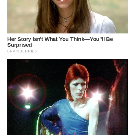
WN
MALUKU
WN
MALUT
WN
DAIRI
WN
DANAU
TOBA
WN
NIAS
WN