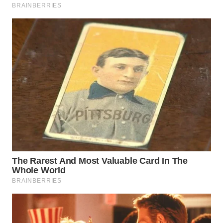
WN
INDRAMAYU
WN
KUNINGAN
WN
MAJALENGKA
WN
SUBANG
WN
SUKABUMI
WN
PURWAKARTA