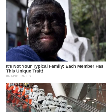
WN
TAPANULI
TENGAH
WN DELI
SERDANG
WN
TEBING
TINGGI
WN
PAKPAK
WN
KARAWANG
WN