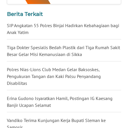
WN
Berita Terkait
NUSANTARA
SIP Angkatan 55 Polres Binjai Hadirkan Kebahagiaan bagi
Anak Yatim
WN
JOGJA
Tiga Dokter Spesialis Bedah Plastik dari Tiga Rumah Sakit
Besar Gelar Misi Kemanusiaan di Sikka
WN
JATIM
Polres Nias-Lions Club Medan Gelar Baksoskes,
Pengukuran Tangan dan Kaki Palsu Penyandang
WN
BALI
Disabilitas
WN
Erina Gudono Isyaratkan Hamil, Postingan IG Kaesang
KALBAR
Banjir Ucapan Selamat
WN
Vandiko Terima Kunjungan Kerja Bupati Sleman ke
KALTENG
Samosir