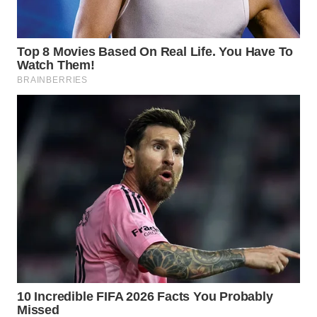
WN
SUMEDANG
WN
CIANJUR
WN
KEPULAUAN
SERIBU
WN
TANGERANG
WN
BINJAI
WN
CIREBON