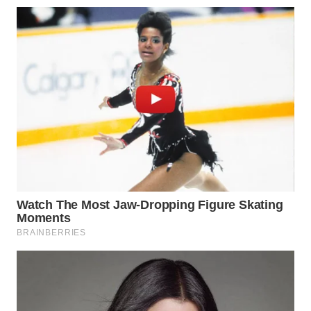
WN
NATUNA
WN
BINTAN
WN
MANDALIKA
WN
LIKUPANG
WN
LABUANBAJO
WN
BORNEO