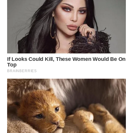
Wahana
Media
Group
WAHANA
NEWS
WAHANA
TANI
WAHANA
ADVOKAT
WAHANA
INFRASTRUKTUR
WAHANA
KONSUMEN