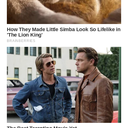
WAHANA
LISTRIK
WAHANA
TRAVEL
WAHANA
TV
WAHANANEWS
ID
WAHANANEWS
CO ID
WAHANANEWS
NET