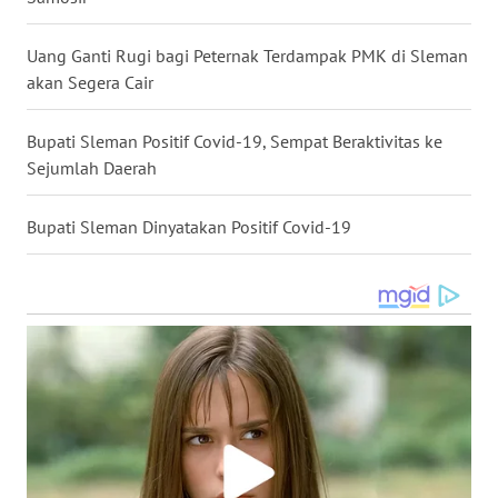
WN
Uang Ganti Rugi bagi Peternak Terdampak PMK di Sleman
KALTARA
akan Segera Cair
WN
Bupati Sleman Positif Covid-19, Sempat Beraktivitas ke
KALSEL
Sejumlah Daerah
WN
Bupati Sleman Dinyatakan Positif Covid-19
KALTIM
WN
SULSEL
WN
GORONTALO
WN
SULUT