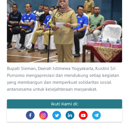
Informasi
INDEKS
BERITA
KONTAK
KAMI
INFO
Bupati Sleman, Daerah Istimewa Yogyakarta, Kustini Sri
IKLAN
Purnomo mengapresiasi dan mendukung setiap kegiatan
yang membangun dan memperkuat solidaritas sosial
TENTANG
antarsesama untuk kesejahteraan masyarakat.
KAMI
Ikuti Kami di:
PEDOMAN
MEDIA
SIBER