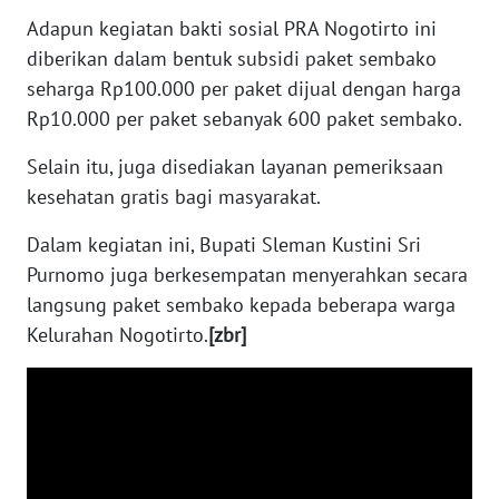
RIAU
Adapun kegiatan bakti sosial PRA Nogotirto ini
diberikan dalam bentuk subsidi paket sembako
WN
SERAMBI
seharga Rp100.000 per paket dijual dengan harga
Rp10.000 per paket sebanyak 600 paket sembako.
WN
Selain itu, juga disediakan layanan pemeriksaan
JAMBI
kesehatan gratis bagi masyarakat.
WN
Dalam kegiatan ini, Bupati Sleman Kustini Sri
SULTRA
Purnomo juga berkesempatan menyerahkan secara
langsung paket sembako kepada beberapa warga
WN
NTB
Kelurahan Nogotirto.
[zbr]
WN
SULTENG
WN
SULBAR