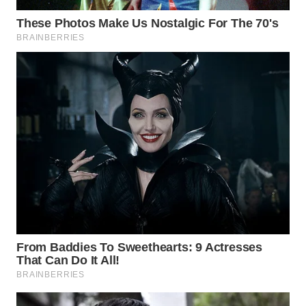
LANGKAT
WN
TAPANULI
SELATAN
WN
TANJUNG
LESUNG
WN
KARO
WN
SIMALUNGUN
WN
LABUHANBATU