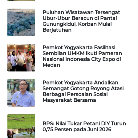
Puluhan Wisatawan Tersengat
WAHANA
Ubur-Ubur Beracun di Pantai
DESA
Gunungkidul, Korban Mulai
WISATA
Berjatuhan
LAPAK
Pemkot Yogyakarta Fasilitasi
WAHANA
Sembilan UMKM Ikuti Pameran
Nasional Indonesia City Expo di
Wahana
Medan
Network
Pemkot Yogyakarta Andalkan
KONSUMEN
Semangat Gotong Royong Atasi
LISTRIK
Berbagai Persoalan Sosial
Masyarakat Bersama
MASYARAKAT
KELISTRIKAN
BPS: Nilai Tukar Petani DIY Turun
0,75 Persen pada Juni 2026
WALINKI