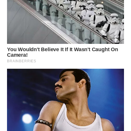
BEKASI
WN
BOGOR
WN
DEPOK
WN
TAPANULI
UTARA
WN
SAMOSIR
WN
PADANG
LAWAS