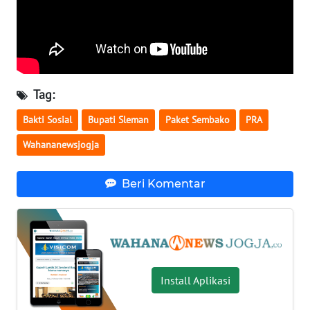
WN
BABEL
WN
Tag:
SUMBAR
Bakti Sosial
Bupati Sleman
Paket Sembako
PRA
WN
Wahananewsjogja
SUMSEL
Beri Komentar
WN
BENGKULU
WN
LAMPUNG
Install Aplikasi
WN
JATENG