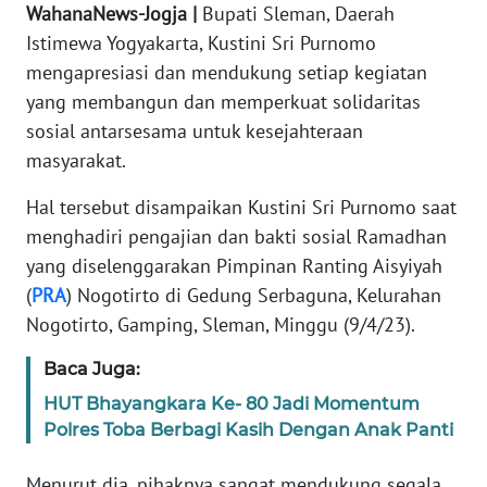
WahanaNews-Jogja |
Bupati Sleman, Daerah
REDAKSI
Istimewa Yogyakarta, Kustini Sri Purnomo
mengapresiasi dan mendukung setiap kegiatan
KARIR
yang membangun dan memperkuat solidaritas
sosial antarsesama untuk kesejahteraan
DISCLAIMER
masyarakat.
Wahana
Hal tersebut disampaikan Kustini Sri Purnomo saat
News
Regional
menghadiri pengajian dan bakti sosial Ramadhan
yang diselenggarakan Pimpinan Ranting Aisyiyah
WN
(
PRA
) Nogotirto di Gedung Serbaguna, Kelurahan
SUMUT
Nogotirto, Gamping, Sleman, Minggu (9/4/23).
WN
Baca Juga:
JAKARTA
HUT Bhayangkara Ke- 80 Jadi Momentum
Polres Toba Berbagi Kasih Dengan Anak Panti
WN
JABAR
Menurut dia, pihaknya sangat mendukung segala