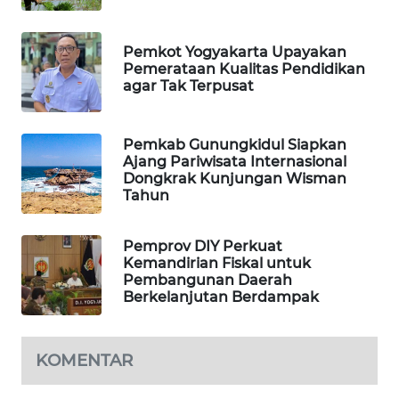
ID
MAWAKA
Pemkot Yogyakarta Upayakan
ID
Pemerataan Kualitas Pendidikan
agar Tak Terpusat
MARTABAT
NET
Pemkab Gunungkidul Siapkan
Ajang Pariwisata Internasional
Dongkrak Kunjungan Wisman
PLN
Tahun
WATCH
Pemprov DIY Perkuat
MKLI
Kemandirian Fiskal untuk
Pembangunan Daerah
LPKKI
Berkelanjutan Berdampak
LKKI
KOMENTAR
KOPEKLIN