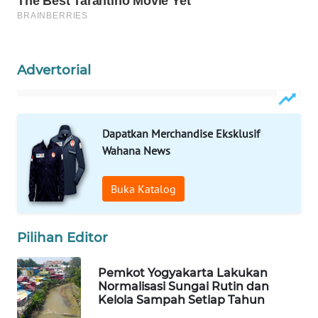
WAHANA
SPORT
Advertorial
WAHANA
UMKM
Dapatkan Merchandise Eksklusif
WAHANA
Wahana News
SELEB
Buka Katalog
WAHANA
PERSONA
Pilihan Editor
WAHANA
OTOMOTIF
Pemkot Yogyakarta Lakukan
Normalisasi Sungai Rutin dan
WAHANA
Kelola Sampah Setiap Tahun
HEALTH