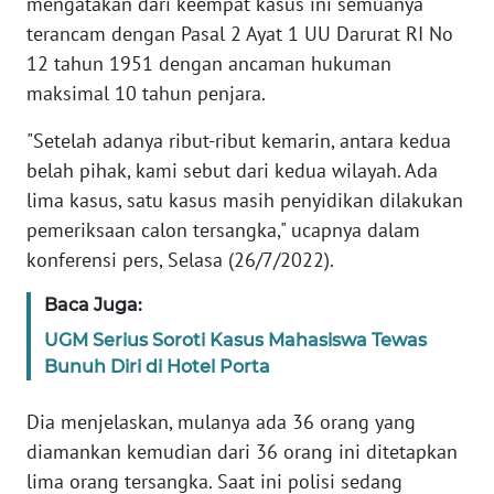
mengatakan dari keempat kasus ini semuanya
terancam dengan Pasal 2 Ayat 1 UU Darurat RI No
WN
12 tahun 1951 dengan ancaman hukuman
BANTEN
maksimal 10 tahun penjara.
WN
"Setelah adanya ribut-ribut kemarin, antara kedua
NTT
belah pihak, kami sebut dari kedua wilayah. Ada
lima kasus, satu kasus masih penyidikan dilakukan
WN
pemeriksaan calon tersangka," ucapnya dalam
KEPRI
konferensi pers, Selasa (26/7/2022).
WN
Baca Juga:
PAPUA
UGM Serius Soroti Kasus Mahasiswa Tewas
Bunuh Diri di Hotel Porta
WN
PAPUA
BARAT
Dia menjelaskan, mulanya ada 36 orang yang
diamankan kemudian dari 36 orang ini ditetapkan
WN
lima orang tersangka. Saat ini polisi sedang