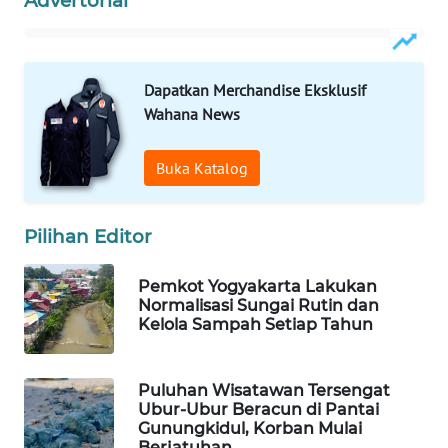
Advertorial
WAHANA
LISTRIK
Dapatkan Merchandise Eksklusif
Wahana News
WAHANA
TRAVEL
Buka Katalog
WAHANA
TV
Pilihan Editor
WAHANANEWS
Pemkot Yogyakarta Lakukan
ID
Normalisasi Sungai Rutin dan
Kelola Sampah Setiap Tahun
WAHANANEWS
CO ID
Puluhan Wisatawan Tersengat
Ubur-Ubur Beracun di Pantai
WAHANANEWS
Gunungkidul, Korban Mulai
NET
Berjatuhan