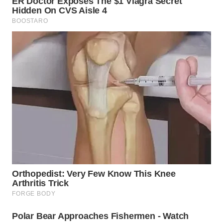
LANGKAT
WN
TAPANULI
SELATAN
WN
TANJUNG
LESUNG
WN
KARO
WN
SIMALUNGUN
WN
LABUHANBATU