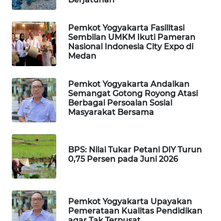
WAHANA
Pemkot Yogyakarta Fasilitasi
SPORT
Sembilan UMKM Ikuti Pameran
Nasional Indonesia City Expo di
Medan
WAHANA
UMKM
Pemkot Yogyakarta Andalkan
Semangat Gotong Royong Atasi
WAHANA
Berbagai Persoalan Sosial
SELEB
Masyarakat Bersama
WAHANA
PERSONA
BPS: Nilai Tukar Petani DIY Turun
0,75 Persen pada Juni 2026
WAHANA
OTOMOTIF
Pemkot Yogyakarta Upayakan
WAHANA
Pemerataan Kualitas Pendidikan
HEALTH
agar Tak Terpusat