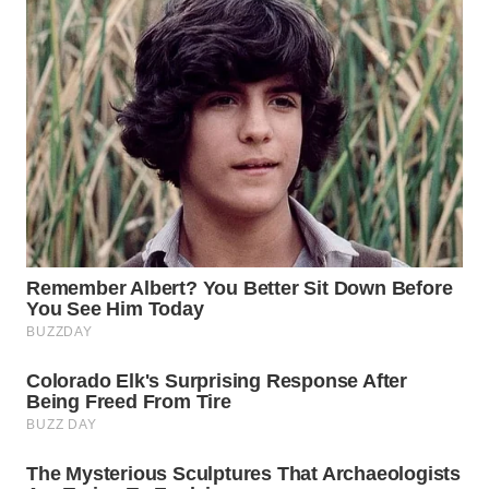
WN
NATUNA
WN
BINTAN
WN
MANDALIKA
WN
LIKUPANG
WN
LABUANBAJO
WN
BORNEO