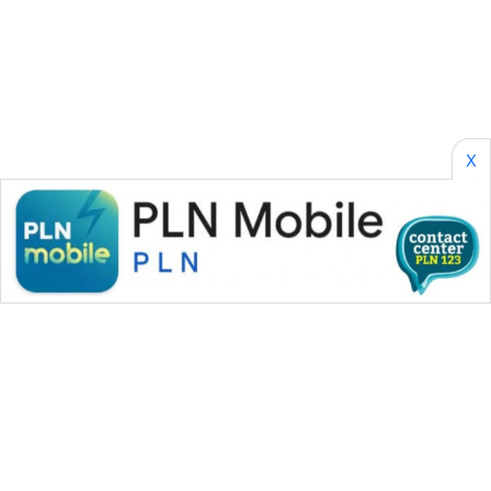
SONYA
ASA
NEWS
X