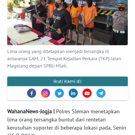
Informasi
INDEKS
BERITA
KONTAK
KAMI
Lima orang yang ditetapkan menjadi tersangka di
antaranya GAM, 21 Tempat Kejadian Perkara (TKP) Jalan
Magelang depan SPBU Mlati.
INFO
IKLAN
Ikuti Kami di:
TENTANG
KAMI
WahanaNews-Jogja |
Polres Sleman menetapkan
PEDOMAN
MEDIA
lima orang tersangka buntut dari rentetan
SIBER
kerusuhan suporter di beberapa lokasi pada, Senin