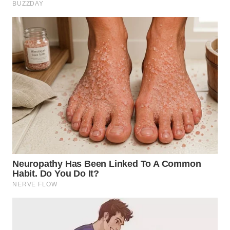
WN
TAPANULI
TENGAH
WN DELI
SERDANG
WN
TEBING
TINGGI
WN
PAKPAK
WN
KARAWANG
WN