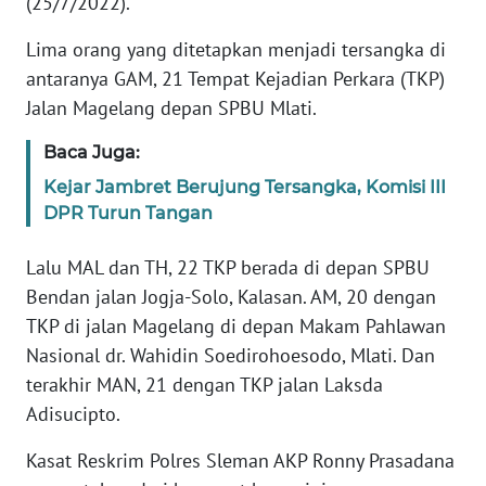
(25/7/2022).
REDAKSI
Lima orang yang ditetapkan menjadi tersangka di
KARIR
antaranya GAM, 21 Tempat Kejadian Perkara (TKP)
Jalan Magelang depan SPBU Mlati.
DISCLAIMER
Baca Juga:
Kejar Jambret Berujung Tersangka, Komisi III
Wahana
News
DPR Turun Tangan
Regional
Lalu MAL dan TH, 22 TKP berada di depan SPBU
WN
Bendan jalan Jogja-Solo, Kalasan. AM, 20 dengan
SUMUT
TKP di jalan Magelang di depan Makam Pahlawan
Nasional dr. Wahidin Soedirohoesodo, Mlati. Dan
WN
terakhir MAN, 21 dengan TKP jalan Laksda
JAKARTA
Adisucipto.
WN
Kasat Reskrim Polres Sleman AKP Ronny Prasadana
JABAR