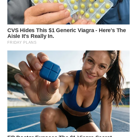
WN
MALUKU
WN
MALUT
WN
DAIRI
WN
DANAU
TOBA
WN
NIAS
WN