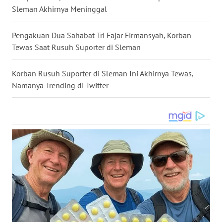
Sleman Akhirnya Meninggal
WN
KALTARA
Pengakuan Dua Sahabat Tri Fajar Firmansyah, Korban
Tewas Saat Rusuh Suporter di Sleman
WN
KALSEL
Korban Rusuh Suporter di Sleman Ini Akhirnya Tewas,
Namanya Trending di Twitter
WN
KALTIM
WN
SULSEL
WN
GORONTALO
WN
SULUT