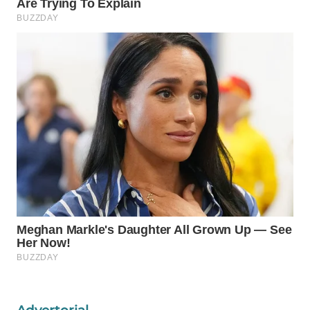
Wahana
Media
Group
WAHANA
NEWS
WAHANA
TANI
WAHANA
ADVOKAT
WAHANA
INFRASTRUKTUR
WAHANA
KONSUMEN