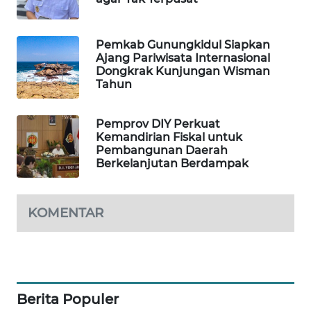
WAHANA
DESA
Pemkab Gunungkidul Siapkan
Ajang Pariwisata Internasional
WISATA
Dongkrak Kunjungan Wisman
Tahun
LAPAK
WAHANA
Pemprov DIY Perkuat
Kemandirian Fiskal untuk
Wahana
Pembangunan Daerah
Network
Berkelanjutan Berdampak
KONSUMEN
LISTRIK
KOMENTAR
MASYARAKAT
KELISTRIKAN
Berita Populer
WALINKI