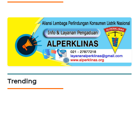
ID
MAWAKA
ID
MARTABAT
NET
PLN
WATCH
Trending
MKLI
LPKKI
LKKI
KOPEKLIN