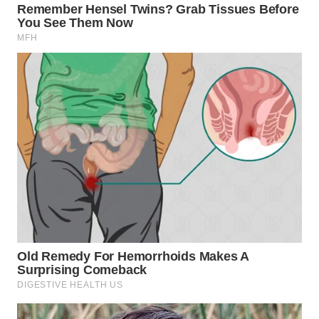
WN
PRIANGAN
TIMUR
WN
SEMARANG
WN
SOLO
WN
BOROBUDUR
WN
MADURA
WN
SURABAYA