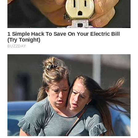
WN
INDRAMAYU
WN
KUNINGAN
WN
MAJALENGKA
WN
SUBANG
WN
SUKABUMI
WN
PURWAKARTA