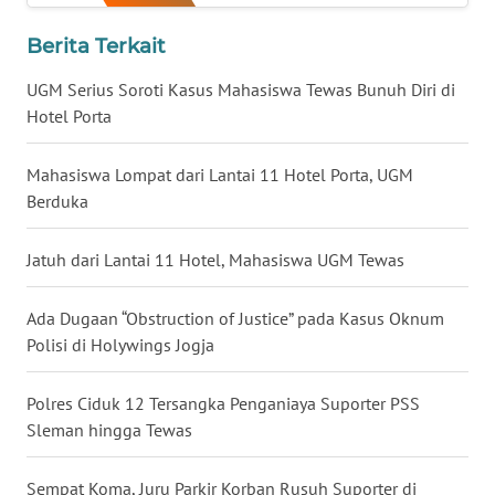
Berita Terkait
WN
NUSANTARA
UGM Serius Soroti Kasus Mahasiswa Tewas Bunuh Diri di
Hotel Porta
WN
JOGJA
Mahasiswa Lompat dari Lantai 11 Hotel Porta, UGM
Berduka
WN
JATIM
Jatuh dari Lantai 11 Hotel, Mahasiswa UGM Tewas
WN
Ada Dugaan “Obstruction of Justice” pada Kasus Oknum
BALI
Polisi di Holywings Jogja
WN
KALBAR
Polres Ciduk 12 Tersangka Penganiaya Suporter PSS
Sleman hingga Tewas
WN
KALTENG
Sempat Koma, Juru Parkir Korban Rusuh Suporter di