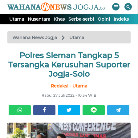
Utama
Nusantara
Khas
Serba-serbi
Opini
Indeks
WAHANA
Tutup
TV
Wahana News Jogja
Utama
Polres Sleman Tangkap 5
UTAMA
Tersangka Kerusuhan Suporter
NUSANTARA
Jogja-Solo
Redaksi - Utama
KHAS
Rabu, 27 Juli 2022 - 10:34 WIB
SERBA-
SERBI
OPINI