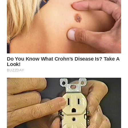
WN
SUMEDANG
WN
CIANJUR
WN
KEPULAUAN
SERIBU
WN
TANGERANG
WN
BINJAI
WN
CIREBON