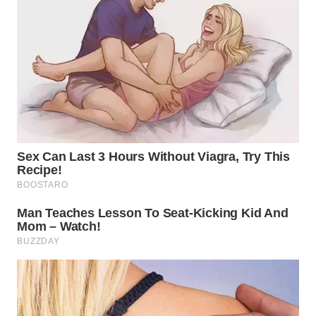
BEKASI
WN
BOGOR
WN
DEPOK
WN
TAPANULI
UTARA
WN
SAMOSIR
WN
PADANG
LAWAS