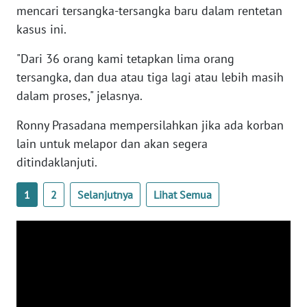
RIAU
mencari tersangka-tersangka baru dalam rentetan
kasus ini.
WN
SERAMBI
"Dari 36 orang kami tetapkan lima orang
tersangka, dan dua atau tiga lagi atau lebih masih
WN
dalam proses," jelasnya.
JAMBI
Ronny Prasadana mempersilahkan jika ada korban
WN
lain untuk melapor dan akan segera
SULTRA
ditindaklanjuti.
WN
1
2
Selanjutnya
Lihat Semua
NTB
WN
SULTENG
WN
SULBAR