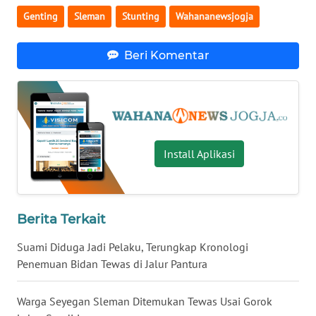
Genting
Sleman
Stunting
Wahananewsjogja
WN
NUSANTARA
Beri Komentar
WN
JOGJA
WN
JATIM
Install Aplikasi
WN
BALI
Berita Terkait
WN
Suami Diduga Jadi Pelaku, Terungkap Kronologi
KALBAR
Penemuan Bidan Tewas di Jalur Pantura
WN
Warga Seyegan Sleman Ditemukan Tewas Usai Gorok
KALTENG