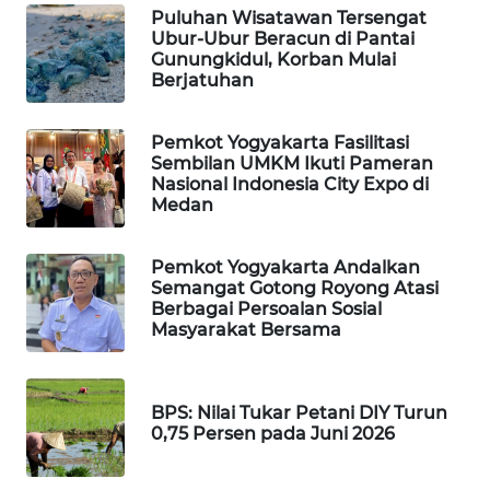
Puluhan Wisatawan Tersengat
Ubur-Ubur Beracun di Pantai
WAHANA
Gunungkidul, Korban Mulai
DESA
Berjatuhan
WISATA
Pemkot Yogyakarta Fasilitasi
LAPAK
Sembilan UMKM Ikuti Pameran
WAHANA
Nasional Indonesia City Expo di
Medan
Wahana
Network
Pemkot Yogyakarta Andalkan
Semangat Gotong Royong Atasi
KONSUMEN
Berbagai Persoalan Sosial
Masyarakat Bersama
LISTRIK
MASYARAKAT
KELISTRIKAN
BPS: Nilai Tukar Petani DIY Turun
0,75 Persen pada Juni 2026
WALINKI