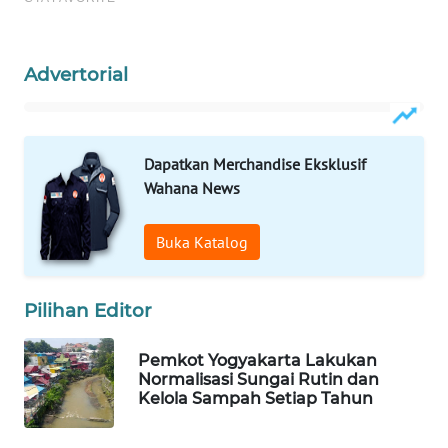
WAHANA
SPORT
Advertorial
WAHANA
UMKM
Dapatkan Merchandise Eksklusif
Wahana News
WAHANA
SELEB
Buka Katalog
WAHANA
PERSONA
Pilihan Editor
WAHANA
Pemkot Yogyakarta Lakukan
OTOMOTIF
Normalisasi Sungai Rutin dan
Kelola Sampah Setiap Tahun
WAHANA
HEALTH