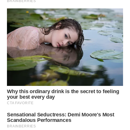
WN
SUMEDANG
WN
CIANJUR
WN
KEPULAUAN
SERIBU
WN
TANGERANG
WN
BINJAI
WN
CIREBON