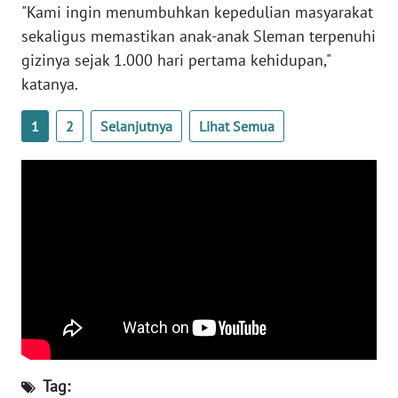
"Kami ingin menumbuhkan kepedulian masyarakat
sekaligus memastikan anak-anak Sleman terpenuhi
WN
gizinya sejak 1.000 hari pertama kehidupan,"
BABEL
katanya.
WN
1
2
Selanjutnya
Lihat Semua
SUMBAR
WN
SUMSEL
WN
BENGKULU
WN
LAMPUNG
WN
Tag:
JATENG