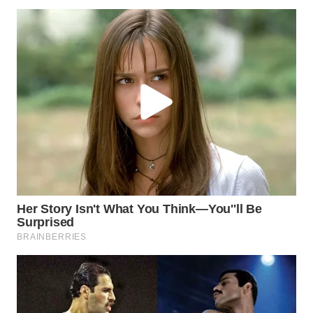
WN
INDRAMAYU
WN
KUNINGAN
WN
MAJALENGKA
WN
SUBANG
WN
SUKABUMI
WN
PURWAKARTA