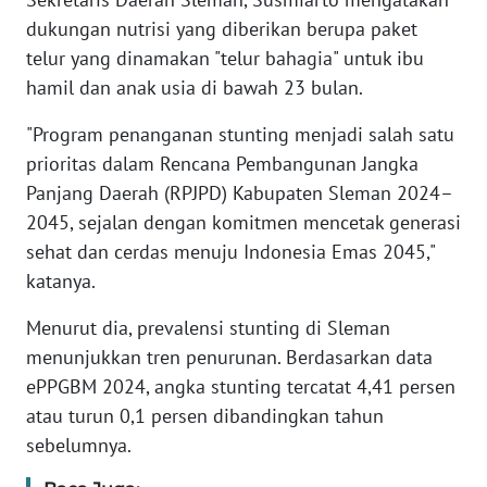
dukungan nutrisi yang diberikan berupa paket
WN
telur yang dinamakan "telur bahagia" untuk ibu
BANTEN
hamil dan anak usia di bawah 23 bulan.
WN
"Program penanganan stunting menjadi salah satu
NTT
prioritas dalam Rencana Pembangunan Jangka
Panjang Daerah (RPJPD) Kabupaten Sleman 2024–
WN
2045, sejalan dengan komitmen mencetak generasi
KEPRI
sehat dan cerdas menuju Indonesia Emas 2045,"
katanya.
WN
PAPUA
Menurut dia, prevalensi stunting di Sleman
menunjukkan tren penurunan. Berdasarkan data
WN
ePPGBM 2024, angka stunting tercatat 4,41 persen
PAPUA
BARAT
atau turun 0,1 persen dibandingkan tahun
sebelumnya.
WN