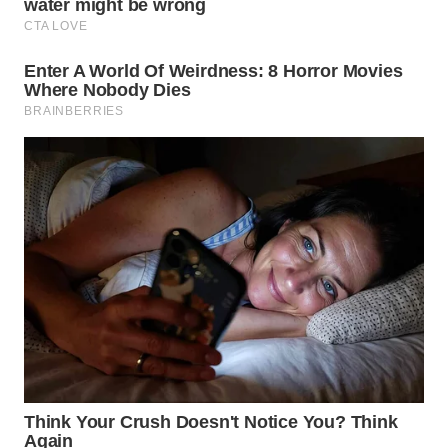
Wahana
Media
Group
WAHANA
NEWS
WAHANA
TANI
WAHANA
ADVOKAT
WAHANA
INFRASTRUKTUR
WAHANA
KONSUMEN