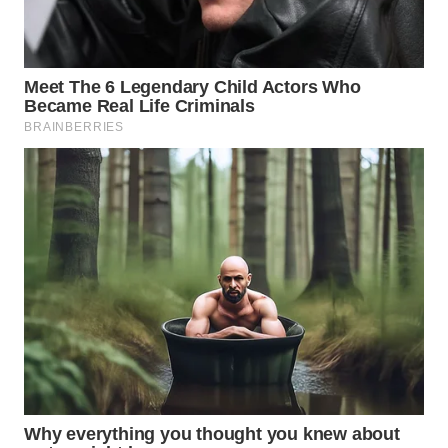
WN
NATUNA
WN
BINTAN
WN
MANDALIKA
WN
LIKUPANG
WN
LABUANBAJO
WN
BORNEO