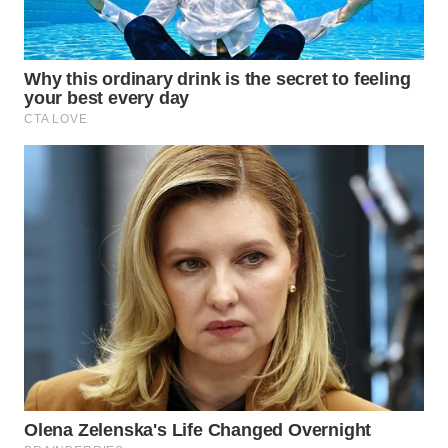
BEKASI
WN
BOGOR
WN
DEPOK
WN
TAPANULI
UTARA
WN
SAMOSIR
WN
PADANG
LAWAS