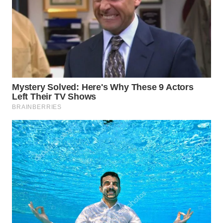
WN
TAPANULI
TENGAH
WN DELI
SERDANG
WN
TEBING
TINGGI
WN
PAKPAK
WN
KARAWANG
WN