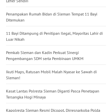
Leher Sendiri
WN
Penampakan Rumah Bidan di Sleman Tempat 11 Bayi
KALTARA
Ditemukan
WN
11 Bayi Ditampung di Penitipan Ilegal, Mayoritas Lahir di
KALSEL
Luar Nikah
WN
Pemkab Sleman dan Kadin Perkuat Sinergi
KALTIM
Pengembangan SDM serta Pembinaan UMKM
WN
SULSEL
Ikuti Maps, Ratusan Mobil Malah Nyasar ke Sawah di
Sleman!
WN
GORONTALO
Kasat Lantas Polresta Sleman Diganti Pasca Penetapan
Tersangka Hogi Minaya
WN
SULUT
Kapolresta Sleman Resmi Dicopot, Dirresnarkoba Polda