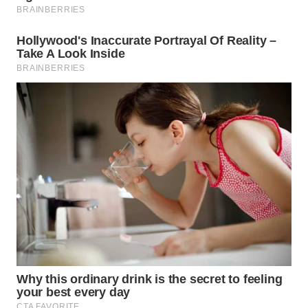
WAHANA
LISTRIK
WAHANA
TRAVEL
WAHANA
TV
WAHANANEWS
ID
WAHANANEWS
CO ID
WAHANANEWS
NET