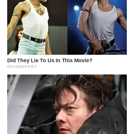
WN
PRIANGAN
TIMUR
WN
SEMARANG
WN
SOLO
WN
BOROBUDUR
WN
MADURA
WN
SURABAYA