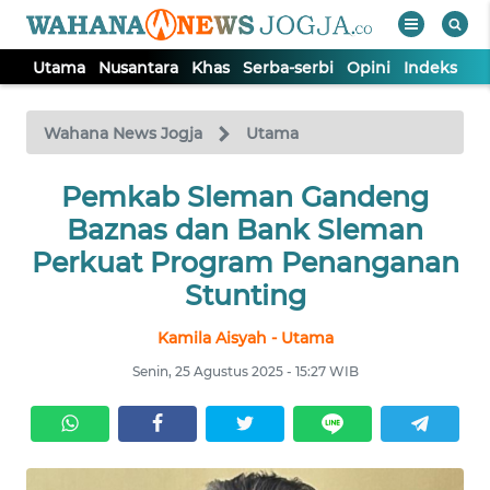
Utama
Nusantara
Khas
Serba-serbi
Opini
Indeks
WAHANA
Tutup
TV
Wahana News Jogja
Utama
Pemkab Sleman Gandeng
UTAMA
Baznas dan Bank Sleman
NUSANTARA
Perkuat Program Penanganan
Stunting
KHAS
Kamila Aisyah - Utama
Senin, 25 Agustus 2025 - 15:27 WIB
SERBA-
SERBI
OPINI