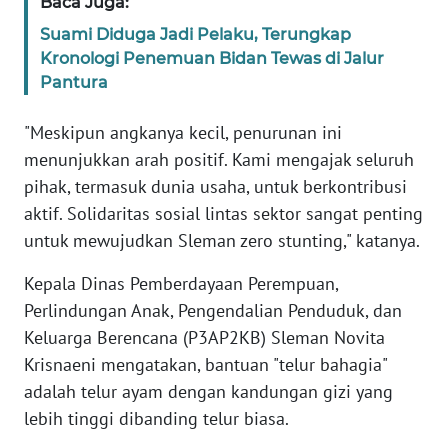
RIAU
Baca Juga:
Suami Diduga Jadi Pelaku, Terungkap
WN
Kronologi Penemuan Bidan Tewas di Jalur
SERAMBI
Pantura
WN
"Meskipun angkanya kecil, penurunan ini
JAMBI
menunjukkan arah positif. Kami mengajak seluruh
pihak, termasuk dunia usaha, untuk berkontribusi
WN
aktif. Solidaritas sosial lintas sektor sangat penting
SULTRA
untuk mewujudkan Sleman zero stunting," katanya.
WN
Kepala Dinas Pemberdayaan Perempuan,
NTB
Perlindungan Anak, Pengendalian Penduduk, dan
Keluarga Berencana (P3AP2KB) Sleman Novita
WN
Krisnaeni mengatakan, bantuan "telur bahagia"
SULTENG
adalah telur ayam dengan kandungan gizi yang
lebih tinggi dibanding telur biasa.
WN
SULBAR