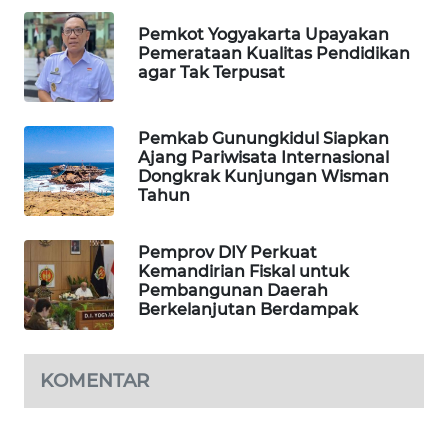
ID
Pemkot Yogyakarta Upayakan
Pemerataan Kualitas Pendidikan
MAWAKA
agar Tak Terpusat
ID
MARTABAT
Pemkab Gunungkidul Siapkan
NET
Ajang Pariwisata Internasional
Dongkrak Kunjungan Wisman
Tahun
PLN
WATCH
Pemprov DIY Perkuat
Kemandirian Fiskal untuk
MKLI
Pembangunan Daerah
Berkelanjutan Berdampak
LPKKI
KOMENTAR
LKKI
KOPEKLIN