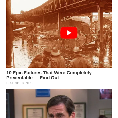
LANGKAT
WN
TAPANULI
SELATAN
WN
TANJUNG
LESUNG
WN
KARO
WN
SIMALUNGUN
WN
LABUHANBATU