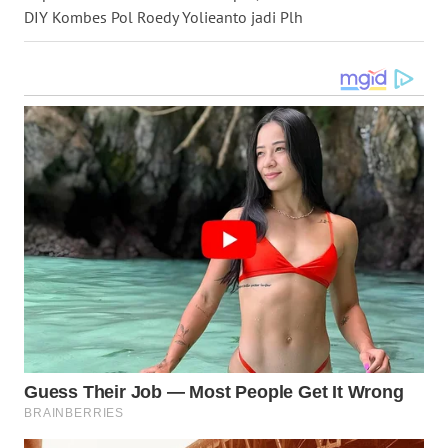
DIY Kombes Pol Roedy Yolieanto jadi Plh
WN
MALUKU
WN
MALUT
WN
DAIRI
WN
DANAU
TOBA
WN
NIAS
WN