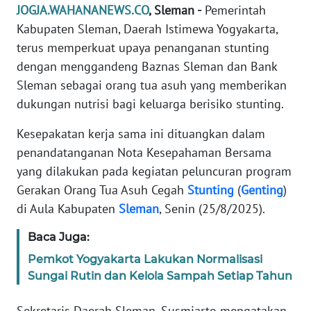
JOGJA.WAHANANEWS.CO
, Sleman -
Pemerintah
REDAKSI
Kabupaten Sleman, Daerah Istimewa Yogyakarta,
terus memperkuat upaya penanganan stunting
KARIR
dengan menggandeng Baznas Sleman dan Bank
Sleman sebagai orang tua asuh yang memberikan
DISCLAIMER
dukungan nutrisi bagi keluarga berisiko stunting.
Wahana
Kesepakatan kerja sama ini dituangkan dalam
News
Regional
penandatanganan Nota Kesepahaman Bersama
yang dilakukan pada kegiatan peluncuran program
WN
Gerakan Orang Tua Asuh Cegah
Stunting
(
Genting
)
SUMUT
di Aula Kabupaten
Sleman
, Senin (25/8/2025).
WN
Baca Juga:
JAKARTA
Pemkot Yogyakarta Lakukan Normalisasi
Sungai Rutin dan Kelola Sampah Setiap Tahun
WN
JABAR
Sekretaris Daerah Sleman, Susmiarto mengatakan