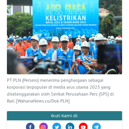
Informasi
INDEKS
BERITA
KONTAK
KAMI
INFO
IKLAN
PT PLN (Persero) menerima penghargaan sebagai
TENTANG
korporasi terpopuler di media arus utama 2023 yang
KAMI
diselenggarakan oleh Serikat Perusahaan Pers (SPS) di
Bali. [WahanaNews.co/Dok PLN]
PEDOMAN
MEDIA
Ikuti Kami di:
SIBER