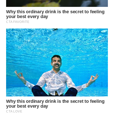
BEKASI
WN
BOGOR
WN
DEPOK
WN
TAPANULI
UTARA
WN
SAMOSIR
WN
PADANG
LAWAS