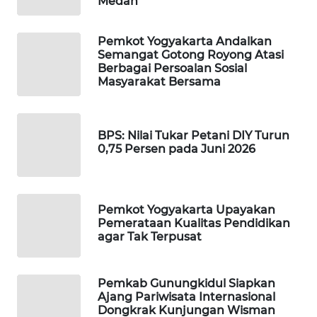
Medan
ID
MAWAKA
Pemkot Yogyakarta Andalkan
ID
Semangat Gotong Royong Atasi
Berbagai Persoalan Sosial
Masyarakat Bersama
MARTABAT
NET
BPS: Nilai Tukar Petani DIY Turun
PLN
0,75 Persen pada Juni 2026
WATCH
MKLI
Pemkot Yogyakarta Upayakan
Pemerataan Kualitas Pendidikan
LPKKI
agar Tak Terpusat
LKKI
Pemkab Gunungkidul Siapkan
Ajang Pariwisata Internasional
KOPEKLIN
Dongkrak Kunjungan Wisman