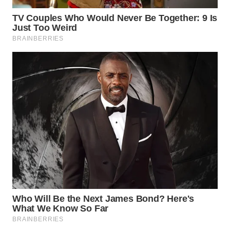
WN
NATUNA
WN
BINTAN
WN
MANDALIKA
WN
LIKUPANG
WN
LABUANBAJO
WN
BORNEO