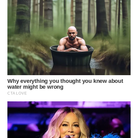
LANGKAT
WN
TAPANULI
SELATAN
WN
TANJUNG
LESUNG
WN
KARO
WN
SIMALUNGUN
WN
LABUHANBATU