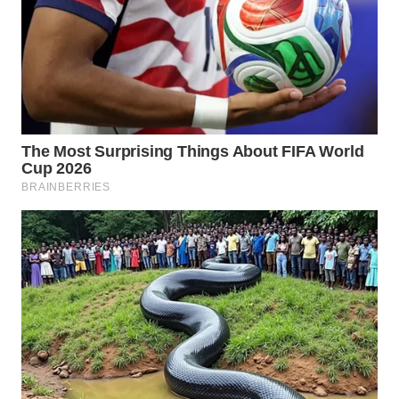
WAHANA
LISTRIK
WAHANA
TRAVEL
WAHANA
TV
WAHANANEWS
ID
WAHANANEWS
CO ID
WAHANANEWS
NET