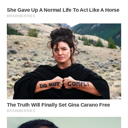
WN
SUMEDANG
WN
CIANJUR
WN
KEPULAUAN
SERIBU
WN
TANGERANG
WN
BINJAI
WN
CIREBON