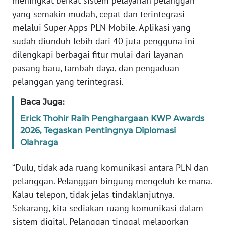
meningkat berkat sistem pelayanan pelanggan
RIAU
yang semakin mudah, cepat dan terintegrasi
melalui Super Apps PLN Mobile. Aplikasi yang
WN
SERAMBI
sudah diunduh lebih dari 40 juta pengguna ini
dilengkapi berbagai fitur mulai dari layanan
WN
pasang baru, tambah daya, dan pengaduan
JAMBI
pelanggan yang terintegrasi.
WN
Baca Juga:
SULTRA
Erick Thohir Raih Penghargaan KWP Awards
2026, Tegaskan Pentingnya Diplomasi
WN
Olahraga
NTB
“Dulu, tidak ada ruang komunikasi antara PLN dan
WN
pelanggan. Pelanggan bingung mengeluh ke mana.
SULTENG
Kalau telepon, tidak jelas tindaklanjutnya.
Sekarang, kita sediakan ruang komunikasi dalam
WN
sistem digital. Pelanggan tinggal melaporkan
SULBAR