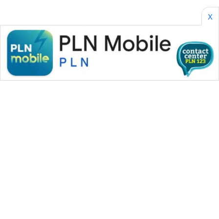
X
WAHANA MEDIA GROUP
|
|
|
WAHANA NEWS co
WAHANA TANI
WAHANA ADVOKAT
|
|
WAHANA INFRASTRUKTUR
WAHANA KONSUMEN