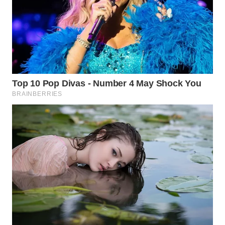
WN
TAPANULI
TENGAH
WN DELI
SERDANG
WN
TEBING
TINGGI
WN
PAKPAK
WN
KARAWANG
WN