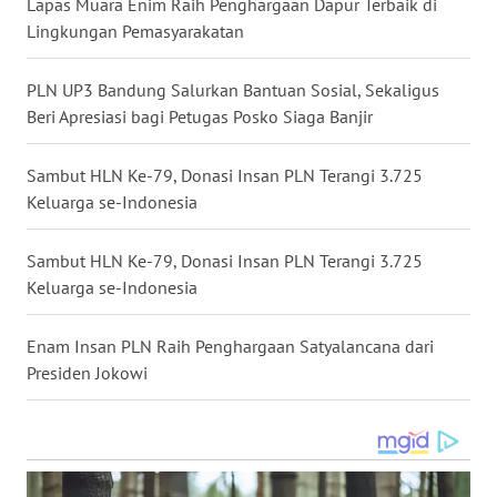
Lapas Muara Enim Raih Penghargaan Dapur Terbaik di
Lingkungan Pemasyarakatan
WN
MALUKU
PLN UP3 Bandung Salurkan Bantuan Sosial, Sekaligus
Beri Apresiasi bagi Petugas Posko Siaga Banjir
WN
MALUT
Sambut HLN Ke-79, Donasi Insan PLN Terangi 3.725
Keluarga se-Indonesia
WN
DAIRI
Sambut HLN Ke-79, Donasi Insan PLN Terangi 3.725
Keluarga se-Indonesia
WN
DANAU
TOBA
Enam Insan PLN Raih Penghargaan Satyalancana dari
Presiden Jokowi
WN
NIAS
WN