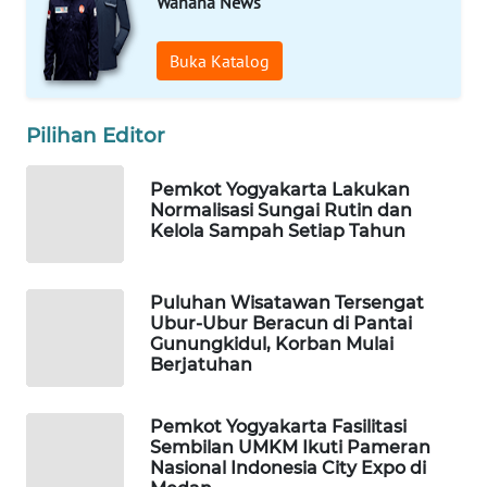
Wahana News
WAHANA
Buka Katalog
DESA
WISATA
Pilihan Editor
LAPAK
WAHANA
Pemkot Yogyakarta Lakukan
Normalisasi Sungai Rutin dan
Wahana
Kelola Sampah Setiap Tahun
Network
Puluhan Wisatawan Tersengat
KONSUMEN
Ubur-Ubur Beracun di Pantai
LISTRIK
Gunungkidul, Korban Mulai
Berjatuhan
MASYARAKAT
KELISTRIKAN
Pemkot Yogyakarta Fasilitasi
Sembilan UMKM Ikuti Pameran
WALINKI
Nasional Indonesia City Expo di