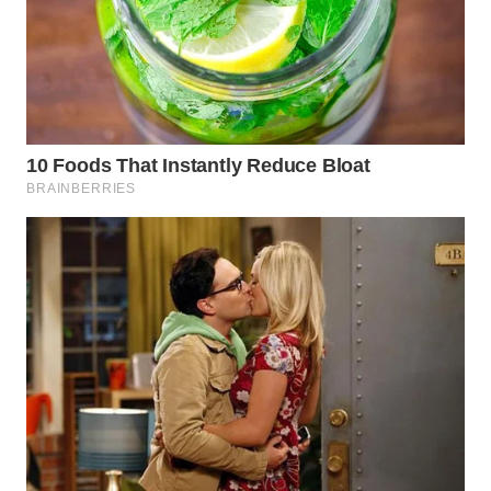
WN
PRIANGAN
TIMUR
WN
SEMARANG
WN
SOLO
WN
BOROBUDUR
WN
MADURA
WN
SURABAYA