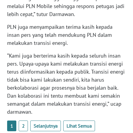
melalui PLN Mobile sehingga respons petugas jadi
lebih cepat,” tutur Darmawan.
WN
BABEL
PLN juga menyampaikan terima kasih kepada
insan pers yang telah mendukung PLN dalam
WN
melakukan transisi energi.
SUMBAR
“Kami juga berterima kasih kepada seluruh insan
WN
pers. Upaya-upaya kami melakukan transisi energi
SUMSEL
terus diinformasikan kepada publik. Transisi energi
tidak bisa kami lakukan sendiri, kita harus
WN
BENGKULU
berkolaborasi agar prosesnya bisa berjalan baik.
Dan kolaborasi ini tentu membuat kami semakin
WN
semangat dalam melakukan transisi energi,” ucap
LAMPUNG
darmawan.
WN
1
2
Selanjutnya
Lihat Semua
JATENG