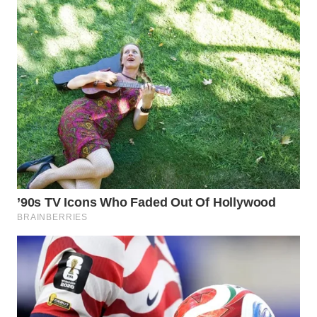
Wahana
Media
Group
WAHANA
NEWS
WAHANA
TANI
WAHANA
ADVOKAT
WAHANA
INFRASTRUKTUR
WAHANA
KONSUMEN