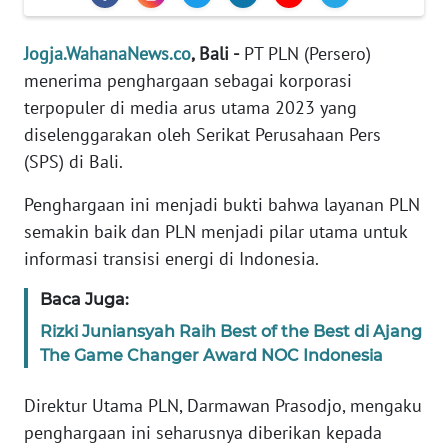
REDAKSI
Jogja.WahanaNews.co
, Bali -
PT PLN (Persero)
KARIR
menerima penghargaan sebagai korporasi
terpopuler di media arus utama 2023 yang
DISCLAIMER
diselenggarakan oleh Serikat Perusahaan Pers
(SPS) di Bali.
Wahana
News
Penghargaan ini menjadi bukti bahwa layanan PLN
Regional
semakin baik dan PLN menjadi pilar utama untuk
informasi transisi energi di Indonesia.
WN
SUMUT
Baca Juga:
Rizki Juniansyah Raih Best of the Best di Ajang
WN
The Game Changer Award NOC Indonesia
JAKARTA
Direktur Utama PLN, Darmawan Prasodjo, mengaku
WN
penghargaan ini seharusnya diberikan kepada
JABAR