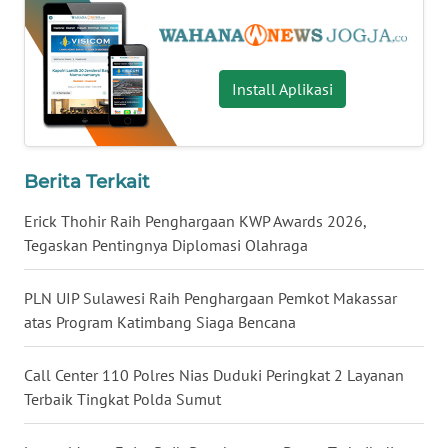
WN
KALTARA
Install Aplikasi
WN
KALSEL
Berita Terkait
WN
KALTIM
Erick Thohir Raih Penghargaan KWP Awards 2026,
Tegaskan Pentingnya Diplomasi Olahraga
WN
SULSEL
PLN UIP Sulawesi Raih Penghargaan Pemkot Makassar
atas Program Katimbang Siaga Bencana
WN
GORONTALO
Call Center 110 Polres Nias Duduki Peringkat 2 Layanan
Terbaik Tingkat Polda Sumut
WN
SULUT