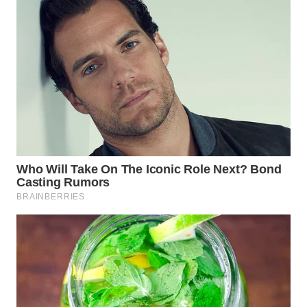
WN
INDRAMAYU
WN
KUNINGAN
WN
MAJALENGKA
WN
SUBANG
WN
SUKABUMI
WN
PURWAKARTA