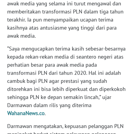
awak media yang selama ini turut mengawal dan
memberitakan transformasi PLN dalam tiga tahun
WN
BANTEN
terakhir. Ia pun menyampaikan ucapan terima
kasihnya atas antusiasme yang tinggi dari para
WN
awak media.
NTT
“Saya mengucapkan terima kasih sebesar-besarnya
WN
kepada rekan-rekan media di seantero negeri atas
KEPRI
perhatian besar para awak media pada
transformasi PLN dari tahun 2020. Hal ini adalah
WN
cambuk bagi PLN agar prestasi yang sudah
PAPUA
ditorehkan ini bisa lebih diperkuat dan diperkokoh
sehingga PLN ke depan semakin lincah,” ujar
WN
Darmawan dalam rilis yang diterima
PAPUA
BARAT
WahanaNews.co
.
Darmawan mengatakan, kepuasan pelanggan PLN
WN