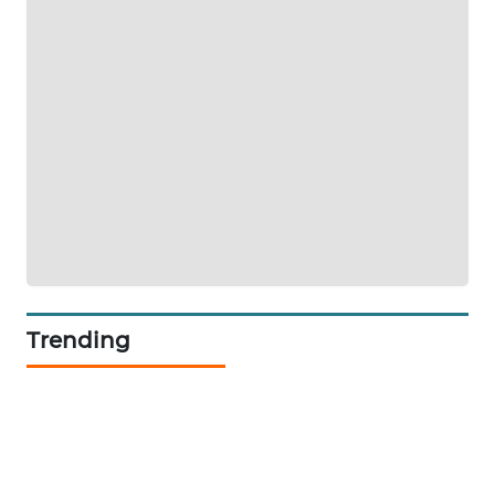
SIBARAGAS
NEWS
METRO
SIANTAR
NEWS
METRO
MEDAN
NEWS
Trending
METRO
JAKARTA
NEWS
KRT
NEWS