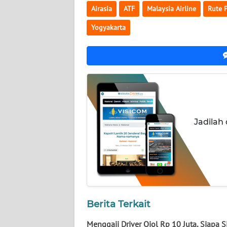
WN
Airasia
ATF
Malaysia Airline
Rute 
NUSANTARA
Yogyakarta
WN
JOGJA
WN
JATIM
WN
Jadilah
BALI
WN
KALBAR
WN
Berita Terkait
KALTENG
Menggaji Driver Ojol Rp 10 Juta, Siapa S