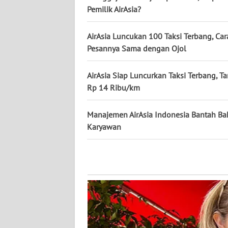
WN
Pemilik AirAsia?
KALTARA
AirAsia Luncukan 100 Taksi Terbang, Car
WN
Pesannya Sama dengan Ojol
KALSEL
AirAsia Siap Luncurkan Taksi Terbang, Ta
WN
Rp 14 Ribu/km
KALTIM
Manajemen AirAsia Indonesia Bantah Ba
WN
Karyawan
SULSEL
WN
GORONTALO
WN
SULUT