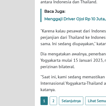
antara Indonesia dan Thailand.
WN
SERAMBI
Baca Juga:
Menggaji Driver Ojol Rp 10 Juta,
WN
JAMBI
"Karena kalau pesawat dari Indones
perjanjian dari Thailand ke Indonesi
WN
sama. Ini sedang diupayakan," kata
SULTRA
Dia mengatakan awalnya, penerbang
WN
Yogyakarta mulai 15 Januari 2023,
NTB
perizinan bilateral.
WN
"Saat ini, kami sedang memastikan
SULTENG
Internasional Yogyakarta-Thailand a
katanya.
WN
SULBAR
1
2
Selanjutnya
Lihat Sem