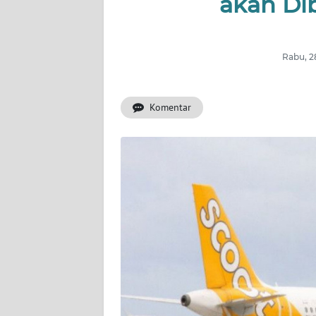
akan Di
INDEKS
BERITA
Rabu, 2
KONTAK
KAMI
Komentar
INFO
IKLAN
TENTANG
KAMI
PEDOMAN
MEDIA
SIBER
REDAKSI