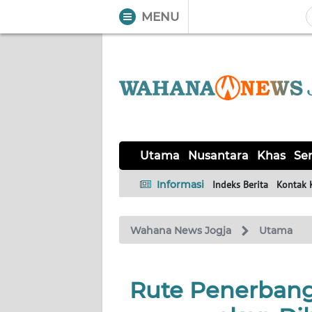
MENU
WAHANA
Tutup
TV
UTAMA
NUSANTARA
Utama
Nusantara
Khas
Ser
KHAS
Informasi
Indeks Berita
Kontak 
SERBA-
Wahana News Jogja
Utama
SERBI
OPINI
Rute Penerbang
Informasi