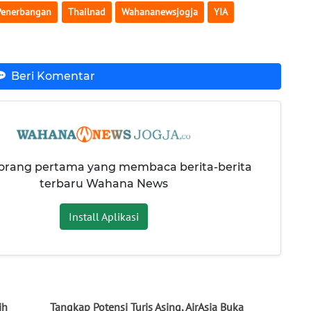
Penerbangan
Thailnad
Wahananewsjogja
YIA
Beri Komentar
 orang pertama yang membaca berita-berita
terbaru Wahana News
Install Aplikasi
ih
Tangkap Potensi Turis Asing, AirAsia Buka