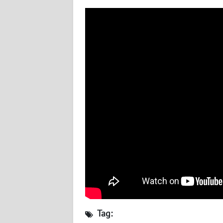
WN
BABEL
WN
SUMBAR
WN
SUMSEL
WN
BENGKULU
WN
LAMPUNG
WN
JATENG
Tag: