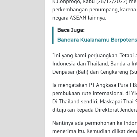
Kulonprogo, Rabu (28/12/2022) men
WN
perkembangan penumpang, karena T
BANTEN
negara ASEAN lainnya.
WN
Baca Juga:
NTT
Bandara Kualanamu Berpotensi 
WN
KEPRI
"Ini yang kami perjuangkan. Tetapi 
Indonesia dan Thailand, Bandara I
WN
Denpasar (Bali) dan Cengkareng (Su
PAPUA
Ia mengatakan PT Angkasa Pura I B
pembukaan rute internasional di YI
WN
PAPUA
Di Thailand sendiri, Maskapai Tha
BARAT
ditujukan kepada Direktorat Jender
Nantinya ada permohonan ke Indone
WN
RIAU
menerima itu. Kemudian diikat den