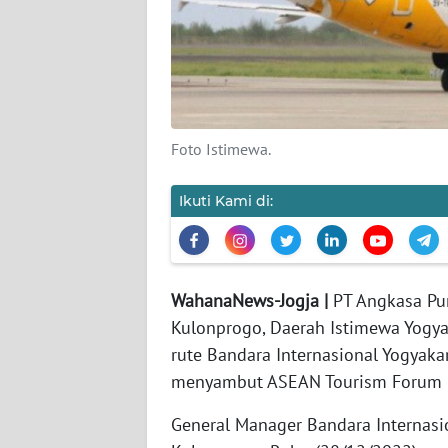
KARIR
DISCLAIMER
Wahana
Foto Istimewa.
News
Regional
Ikuti Kami di:
WN
SUMUT
WahanaNews-Jogja |
PT Angkasa Pur
WN
Kulonprogo, Daerah Istimewa Yogy
JAKARTA
rute Bandara Internasional Yogyakar
menyambut ASEAN Tourism Forum (A
WN
JABAR
General Manager Bandara Internas