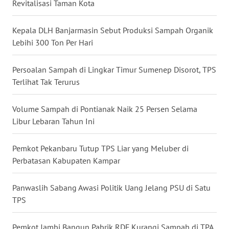
Revitalisasi Taman Kota
WN
Kepala DLH Banjarmasin Sebut Produksi Sampah Organik
KALTARA
Lebihi 300 Ton Per Hari
WN
Persoalan Sampah di Lingkar Timur Sumenep Disorot, TPS
KALSEL
Terlihat Tak Terurus
WN
KALTIM
Volume Sampah di Pontianak Naik 25 Persen Selama
Libur Lebaran Tahun Ini
WN
SULSEL
Pemkot Pekanbaru Tutup TPS Liar yang Meluber di
Perbatasan Kabupaten Kampar
WN
GORONTALO
Panwaslih Sabang Awasi Politik Uang Jelang PSU di Satu
TPS
WN
SULUT
Pemkot Jambi Bangun Pabrik RDF Kurangi Sampah di TPA