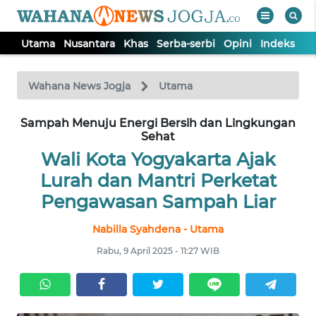
Utama
Nusantara
Khas
Serba-serbi
Opini
Indeks
WAHANA
Tutup
TV
Wahana News Jogja
Utama
Sampah Menuju Energi Bersih dan Lingkungan
UTAMA
Sehat
Wali Kota Yogyakarta Ajak
NUSANTARA
Lurah dan Mantri Perketat
Pengawasan Sampah Liar
KHAS
Nabilla Syahdena - Utama
SERBA-
Rabu, 9 April 2025 - 11:27 WIB
SERBI
OPINI