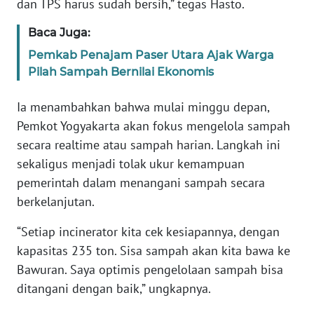
RIAU
dan TPS harus sudah bersih,” tegas Hasto.
Baca Juga:
WN
SERAMBI
Pemkab Penajam Paser Utara Ajak Warga
Pilah Sampah Bernilai Ekonomis
WN
JAMBI
Ia menambahkan bahwa mulai minggu depan,
Pemkot Yogyakarta akan fokus mengelola sampah
WN
secara realtime atau sampah harian. Langkah ini
SULTRA
sekaligus menjadi tolak ukur kemampuan
pemerintah dalam menangani sampah secara
WN
berkelanjutan.
NTB
“Setiap incinerator kita cek kesiapannya, dengan
WN
kapasitas 235 ton. Sisa sampah akan kita bawa ke
SULTENG
Bawuran. Saya optimis pengelolaan sampah bisa
ditangani dengan baik,” ungkapnya.
WN
SULBAR