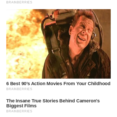
WN
INDRAMAYU
WN
KUNINGAN
WN
MAJALENGKA
WN
SUBANG
WN
SUKABUMI
WN
PURWAKARTA