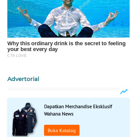
WAHANA
LISTRIK
WAHANA
TRAVEL
WAHANA
TV
Advertorial
WAHANANEWS
ID
WAHANANEWS
Dapatkan Merchandise Eksklusif
CO ID
Wahana News
WAHANANEWS
Buka Katalog
NET