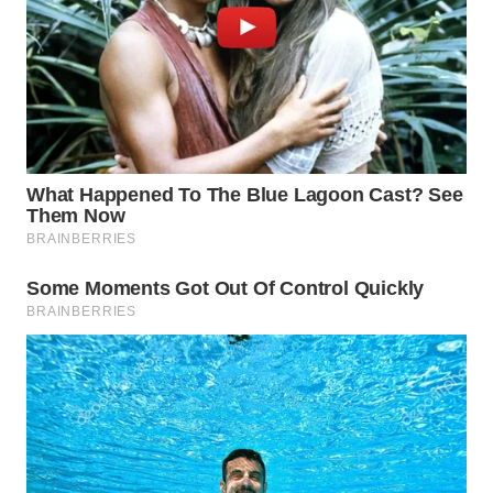
Wahana
Media
Group
WAHANA
NEWS
WAHANA
TANI
WAHANA
ADVOKAT
WAHANA
INFRASTRUKTUR
WAHANA
KONSUMEN