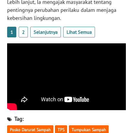
Lebih lanjut, Ia mengajak masyarakat tentang
pentingnya perubahan perilaku dalam menjaga
WN
kebersihan lingkungan.
BABEL
1
2
Selanjutnya
Lihat Semua
WN
SUMBAR
WN
SUMSEL
WN
BENGKULU
WN
LAMPUNG
Tag:
WN
Posko Darurat Sampah
TPS
Tumpukan Sampah
JATENG