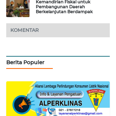
ID
Kemandirian Fiskal untuk
Pembangunan Daerah
Berkelanjutan Berdampak
MAWAKA
ID
KOMENTAR
MARTABAT
NET
PLN
WATCH
Berita Populer
MKLI
LPKKI
LKKI
KOPEKLIN