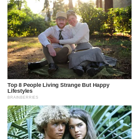
WN
NATUNA
WN
BINTAN
WN
MANDALIKA
WN
LIKUPANG
WN
LABUANBAJO
WN
BORNEO