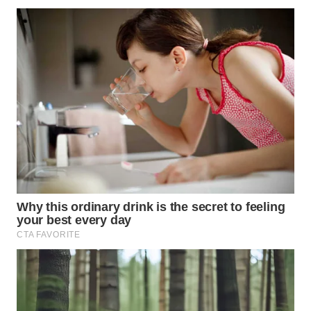
LANGKAT
WN
TAPANULI
SELATAN
WN
TANJUNG
LESUNG
WN
KARO
WN
SIMALUNGUN
WN
LABUHANBATU