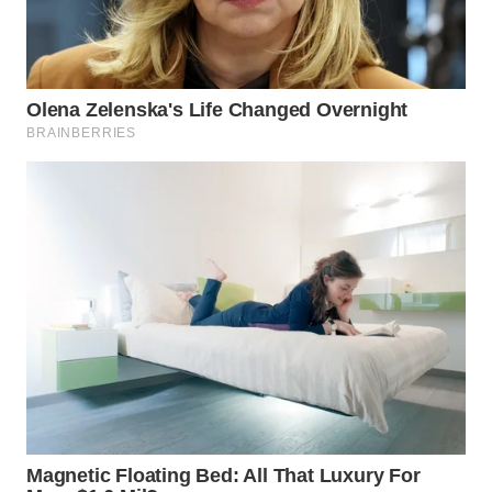
BEKASI
WN
BOGOR
WN
DEPOK
WN
TAPANULI
UTARA
WN
SAMOSIR
WN
PADANG
LAWAS