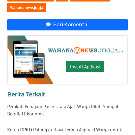
Wahananewsjogja
WN
NUSANTARA
Beri Komentar
WN
JOGJA
WN
JATIM
Install Aplikasi
WN
BALI
Berita Terkait
WN
Pemkab Penajam Paser Utara Ajak Warga Pilah Sampah
KALBAR
Bernilai Ekonomis
WN
Ketua DPRD Palangka Raya Terima Aspirasi Warga untuk
KALTENG