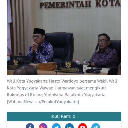
Informasi
INDEKS
BERITA
KONTAK
KAMI
INFO
IKLAN
Wali Kota Yogyakarta Hasto Wardoyo bersama Wakil Wali
TENTANG
Kota Yogyakarta Wawan Harmawan saat mengikuti
KAMI
Rakortas di Ruang Yudhistira Balaikota Yogyakarta.
[WahanaNews.co/PemkotYogyakarta]
PEDOMAN
MEDIA
Ikuti Kami di:
SIBER