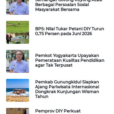
Berbagai Persoalan Sosial
Masyarakat Bersama
WAHANA
DESA
WISATA
BPS: Nilai Tukar Petani DIY Turun
0,75 Persen pada Juni 2026
LAPAK
WAHANA
Wahana
Pemkot Yogyakarta Upayakan
Network
Pemerataan Kualitas Pendidikan
agar Tak Terpusat
KONSUMEN
LISTRIK
Pemkab Gunungkidul Siapkan
Ajang Pariwisata Internasional
MASYARAKAT
Dongkrak Kunjungan Wisman
KELISTRIKAN
Tahun
WALINKI
Pemprov DIY Perkuat