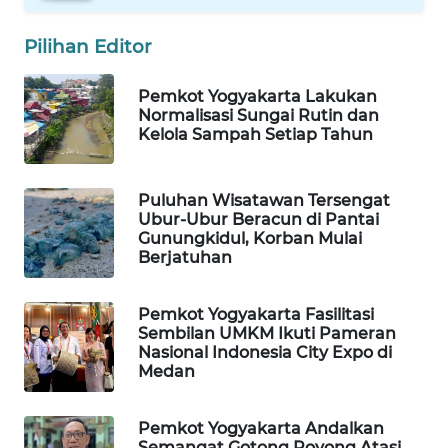
Pilihan Editor
WAHANA
SPORT
Pemkot Yogyakarta Lakukan
Normalisasi Sungai Rutin dan
WAHANA
Kelola Sampah Setiap Tahun
UMKM
WAHANA
Puluhan Wisatawan Tersengat
SELEB
Ubur-Ubur Beracun di Pantai
Gunungkidul, Korban Mulai
Berjatuhan
WAHANA
PERSONA
Pemkot Yogyakarta Fasilitasi
Sembilan UMKM Ikuti Pameran
WAHANA
Nasional Indonesia City Expo di
OTOMOTIF
Medan
WAHANA
Pemkot Yogyakarta Andalkan
HEALTH
Semangat Gotong Royong Atasi