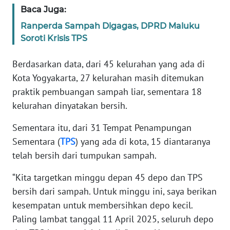
Baca Juga:
WN
Ranperda Sampah Digagas, DPRD Maluku
BANTEN
Soroti Krisis TPS
WN
Berdasarkan data, dari 45 kelurahan yang ada di
NTT
Kota Yogyakarta, 27 kelurahan masih ditemukan
praktik pembuangan sampah liar, sementara 18
WN
kelurahan dinyatakan bersih.
KEPRI
Sementara itu, dari 31 Tempat Penampungan
WN
Sementara (
TPS
) yang ada di kota, 15 diantaranya
PAPUA
telah bersih dari tumpukan sampah.
WN
“Kita targetkan minggu depan 45 depo dan TPS
PAPUA
bersih dari sampah. Untuk minggu ini, saya berikan
BARAT
kesempatan untuk membersihkan depo kecil.
Paling lambat tanggal 11 April 2025, seluruh depo
WN