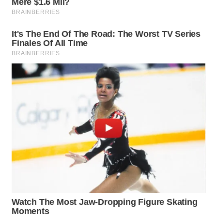
WN
SUMEDANG
WN
CIANJUR
WN
KEPULAUAN
SERIBU
WN
TANGERANG
WN
BINJAI
WN
CIREBON