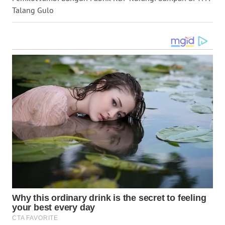
Talang Gulo
WN
MALUKU
WN
MALUT
WN
DAIRI
WN
DANAU
TOBA
WN
NIAS
WN