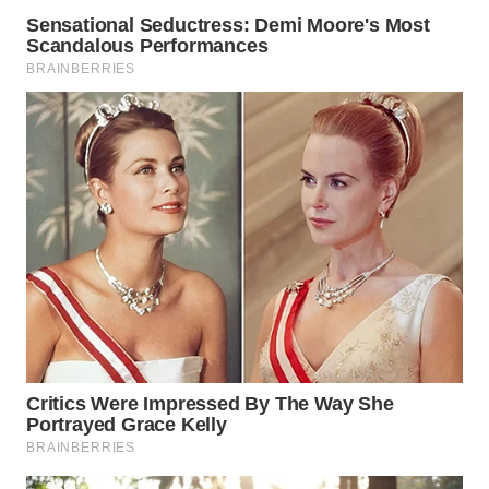
WN
PRIANGAN
TIMUR
WN
SEMARANG
WN
SOLO
WN
BOROBUDUR
WN
MADURA
WN
SURABAYA