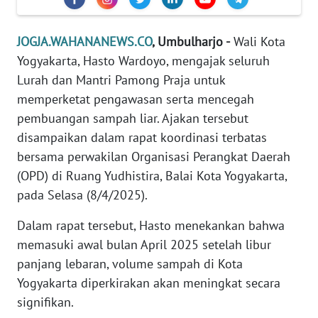
REDAKSI
JOGJA.WAHANANEWS.CO
, Umbulharjo -
Wali Kota
KARIR
Yogyakarta, Hasto Wardoyo, mengajak seluruh
Lurah dan Mantri Pamong Praja untuk
DISCLAIMER
memperketat pengawasan serta mencegah
pembuangan sampah liar. Ajakan tersebut
Wahana
disampaikan dalam rapat koordinasi terbatas
News
Regional
bersama perwakilan Organisasi Perangkat Daerah
(OPD) di Ruang Yudhistira, Balai Kota Yogyakarta,
WN
pada Selasa (8/4/2025).
SUMUT
Dalam rapat tersebut, Hasto menekankan bahwa
WN
memasuki awal bulan April 2025 setelah libur
JAKARTA
panjang lebaran, volume sampah di Kota
Yogyakarta diperkirakan akan meningkat secara
WN
signifikan.
JABAR