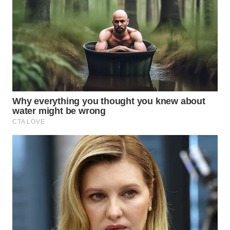
WN
TAPANULI
TENGAH
WN DELI
SERDANG
WN
TEBING
TINGGI
WN
PAKPAK
WN
KARAWANG
WN