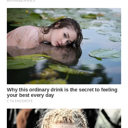
WN
PRIANGAN
TIMUR
WN
SEMARANG
WN
SOLO
WN
BOROBUDUR
WN
MADURA
WN
SURABAYA