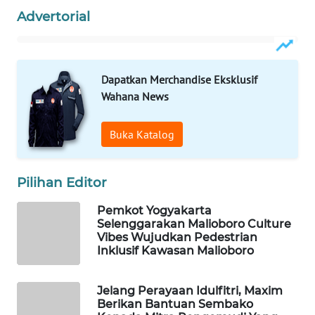
Advertorial
WAHANA
DESA
WISATA
Dapatkan Merchandise Eksklusif
Wahana News
LAPAK
WAHANA
Buka Katalog
Wahana
Network
Pilihan Editor
KONSUMEN
Pemkot Yogyakarta
LISTRIK
Selenggarakan Malioboro Culture
Vibes Wujudkan Pedestrian
MASYARAKAT
Inklusif Kawasan Malioboro
KELISTRIKAN
Jelang Perayaan Idulfitri, Maxim
WALINKI
Berikan Bantuan Sembako