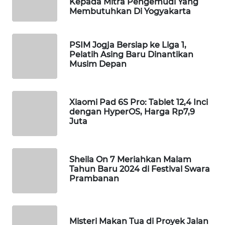
ID
Kepada Mitra Pengemudi Yang
Membutuhkan Di Yogyakarta
MAWAKA
ID
PSIM Jogja Bersiap ke Liga 1,
Pelatih Asing Baru Dinantikan
Musim Depan
MARTABAT
NET
Xiaomi Pad 6S Pro: Tablet 12,4 Inci
PLN
dengan HyperOS, Harga Rp7,9
WATCH
Juta
MKLI
Sheila On 7 Meriahkan Malam
LPKKI
Tahun Baru 2024 di Festival Swara
Prambanan
LKKI
KOPEKLIN
Misteri Makan Tua di Proyek Jalan