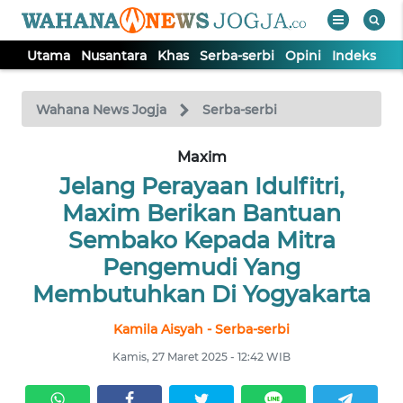
Utama
Nusantara
Khas
Serba-serbi
Opini
Indeks
WAHANA
Tutup
TV
Wahana News Jogja
Serba-serbi
Maxim
UTAMA
Jelang Perayaan Idulfitri,
NUSANTARA
Maxim Berikan Bantuan
Sembako Kepada Mitra
KHAS
Pengemudi Yang
Membutuhkan Di Yogyakarta
SERBA-
Kamila Aisyah - Serba-serbi
SERBI
Kamis, 27 Maret 2025 - 12:42 WIB
OPINI