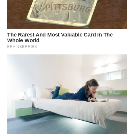
Wahana
Media
Group
WAHANA
NEWS
WAHANA
TANI
WAHANA
ADVOKAT
WAHANA
INFRASTRUKTUR
WAHANA
KONSUMEN