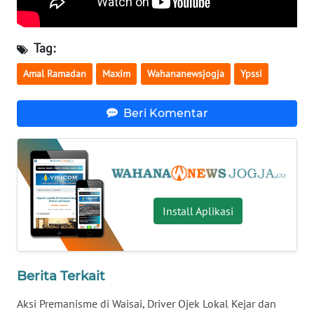
WN
Tag:
NUSANTARA
Amal Ramadan
Maxim
Wahananewsjogja
Ypssi
WN
JOGJA
Beri Komentar
WN
JATIM
WN
BALI
Install Aplikasi
WN
KALBAR
Berita Terkait
WN
Aksi Premanisme di Waisai, Driver Ojek Lokal Kejar dan
KALTENG