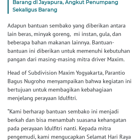
Barang di Jayapura, Angkut Penumpang
Sekaligus Barang
WN
BANTEN
Adapun bantuan sembako yang diberikan antara
lain beras, minyak goreng, mi instan, gula, dan
WN
NTT
beberapa bahan makanan lainnya. Bantuan-
bantuan ini diberikan untuk memenuhi kebutuhan
WN
pangan dari masing-masing mitra driver Maxim.
KEPRI
Head of Subdivision Maxim Yogyakarta, Parantio
Bagus Nugroho menyampaikan bahwa kegiatan ini
WN
PAPUA
bertujuan untuk membagikan kebahagiaan
menjelang perayaan Idulfitri.
WN
PAPUA
“Kami berharap bantuan sembako ini menjadi
BARAT
berkah dan bisa menambah suasana kehangatan
pada perayaan Idulfitri nanti. Kepada mitra
WN
pengemudi, kami mengucapkan Selamat Hari Raya