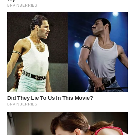
WN
TAPANULI
TENGAH
WN DELI
SERDANG
WN
TEBING
TINGGI
WN
PAKPAK
WN
KARAWANG
WN