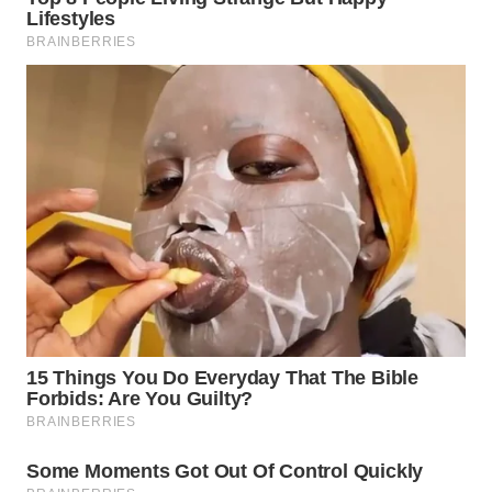
WN
INDRAMAYU
WN
KUNINGAN
WN
MAJALENGKA
WN
SUBANG
WN
SUKABUMI
WN
PURWAKARTA