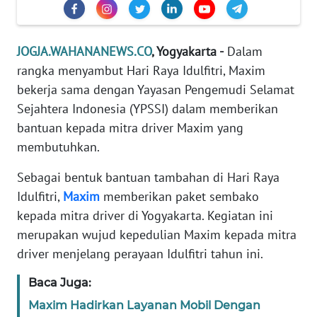
REDAKSI
KARIR
JOGJA.WAHANANEWS.CO
, Yogyakarta -
Dalam
rangka menyambut Hari Raya Idulfitri, Maxim
DISCLAIMER
bekerja sama dengan Yayasan Pengemudi Selamat
Sejahtera Indonesia (YPSSI) dalam memberikan
Wahana
bantuan kepada mitra driver Maxim yang
News
membutuhkan.
Regional
Sebagai bentuk bantuan tambahan di Hari Raya
WN
Idulfitri,
Maxim
memberikan paket sembako
SUMUT
kepada mitra driver di Yogyakarta. Kegiatan ini
merupakan wujud kepedulian Maxim kepada mitra
WN
driver menjelang perayaan Idulfitri tahun ini.
JAKARTA
Baca Juga:
WN
Maxim Hadirkan Layanan Mobil Dengan
JABAR