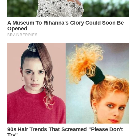
LANGKAT
WN
TAPANULI
SELATAN
WN
TANJUNG
LESUNG
WN
KARO
WN
SIMALUNGUN
WN
LABUHANBATU