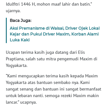
RIAU
Idulfitri 1446 H, mohon maaf lahir dan batin.”
ujarnya.
WN
SERAMBI
Baca Juga:
Aksi Premanisme di Waisai, Driver Ojek Lokal
WN
Kejar dan Pukul Driver Maxim, Korban Alami
JAMBI
Luka Kaki
WN
Ucapan terima kasih juga datang dari Elis
SULTRA
Praptiana, salah satu mitra pengemudi Maxim di
Yogyakarta.
WN
NTB
“Kami mengucapkan terima kasih kepada Maxim
Yogyakarta atas bantuan sembako nya. Kami
WN
sangat senang dan bantuan ini sangat bermanfaat
SULTENG
untuk lebaran nanti. semoga rezeki Maxim makin
lancar.” ucapnya.
WN
SULBAR