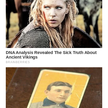
WN
NATUNA
WN
BINTAN
WN
MANDALIKA
WN
LIKUPANG
WN
LABUANBAJO
WN
BORNEO