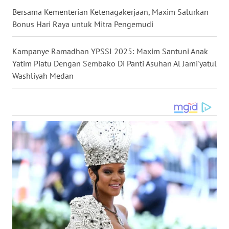
Bersama Kementerian Ketenagakerjaan, Maxim Salurkan
WN
Bonus Hari Raya untuk Mitra Pengemudi
MALUKU
Kampanye Ramadhan YPSSI 2025: Maxim Santuni Anak
WN
Yatim Piatu Dengan Sembako Di Panti Asuhan Al Jami'yatul
MALUT
Washliyah Medan
WN
DAIRI
WN
DANAU
TOBA
WN
NIAS
WN