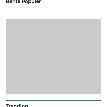
Berita Populer
SIBARAGAS
NEWS
METRO
SIANTAR
NEWS
METRO
MEDAN
NEWS
METRO
JAKARTA
NEWS
KRT
NEWS
Trending