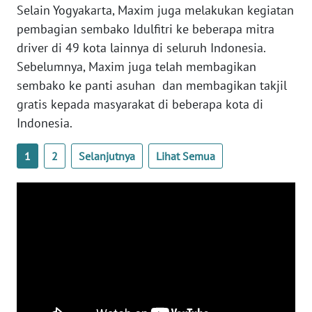
Selain Yogyakarta, Maxim juga melakukan kegiatan
pembagian sembako Idulfitri ke beberapa mitra
WN
driver di 49 kota lainnya di seluruh Indonesia.
BABEL
Sebelumnya, Maxim juga telah membagikan
sembako ke panti asuhan dan membagikan takjil
WN
SUMBAR
gratis kepada masyarakat di beberapa kota di
Indonesia.
WN
SUMSEL
1
2
Selanjutnya
Lihat Semua
WN
BENGKULU
WN
LAMPUNG
WN
JATENG