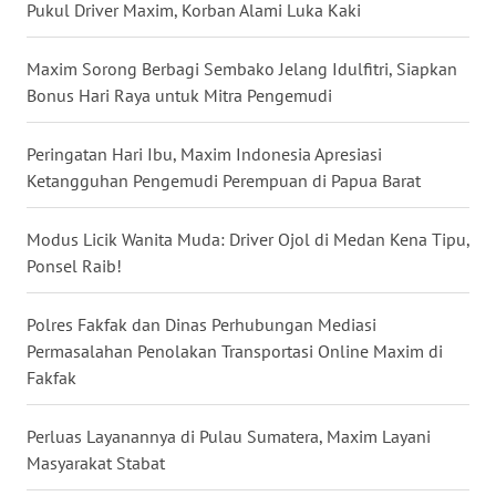
Pukul Driver Maxim, Korban Alami Luka Kaki
WN
Maxim Sorong Berbagi Sembako Jelang Idulfitri, Siapkan
KALTARA
Bonus Hari Raya untuk Mitra Pengemudi
WN
KALSEL
Peringatan Hari Ibu, Maxim Indonesia Apresiasi
Ketangguhan Pengemudi Perempuan di Papua Barat
WN
KALTIM
Modus Licik Wanita Muda: Driver Ojol di Medan Kena Tipu,
Ponsel Raib!
WN
SULSEL
Polres Fakfak dan Dinas Perhubungan Mediasi
Permasalahan Penolakan Transportasi Online Maxim di
WN
Fakfak
GORONTALO
Perluas Layanannya di Pulau Sumatera, Maxim Layani
WN
Masyarakat Stabat
SULUT