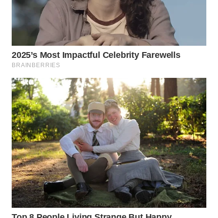
WN
SUMEDANG
WN
CIANJUR
WN
KEPULAUAN
SERIBU
WN
TANGERANG
WN
BINJAI
WN
CIREBON