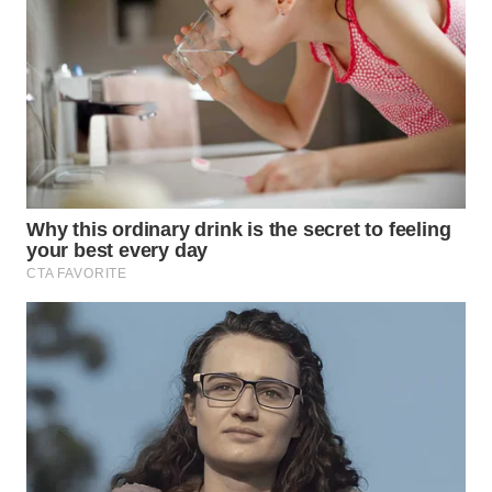
BEKASI
WN
BOGOR
WN
DEPOK
WN
TAPANULI
UTARA
WN
SAMOSIR
WN
PADANG
LAWAS