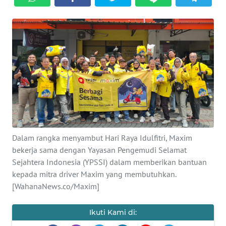
Informasi
INDEKS
BERITA
KONTAK
KAMI
INFO
IKLAN
Dalam rangka menyambut Hari Raya Idulfitri, Maxim
TENTANG
bekerja sama dengan Yayasan Pengemudi Selamat
KAMI
Sejahtera Indonesia (YPSSI) dalam memberikan bantuan
kepada mitra driver Maxim yang membutuhkan.
PEDOMAN
[WahanaNews.co/Maxim]
MEDIA
SIBER
Ikuti Kami di: