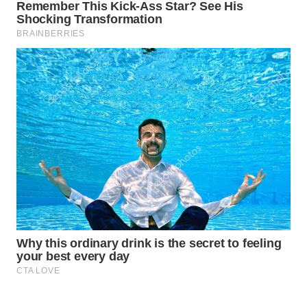
WAHANA
SPORT
WAHANA
UMKM
WAHANA
SELEB
WAHANA
PERSONA
WAHANA
OTOMOTIF
WAHANA
HEALTH