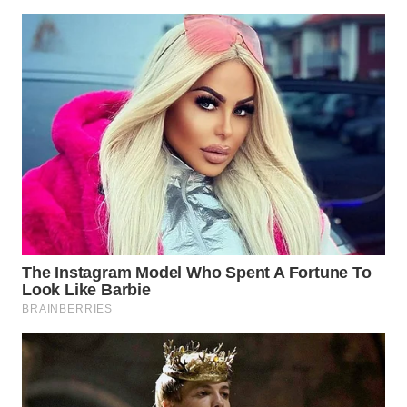
Wahana
Media
Group
WAHANA
NEWS
WAHANA
TANI
WAHANA
ADVOKAT
WAHANA
INFRASTRUKTUR
WAHANA
KONSUMEN