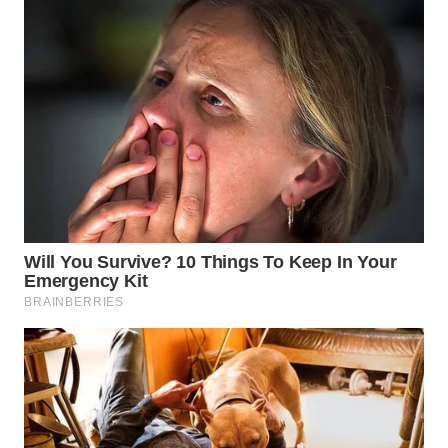
WN
INDRAMAYU
WN
KUNINGAN
WN
MAJALENGKA
WN
SUBANG
WN
SUKABUMI
WN
PURWAKARTA