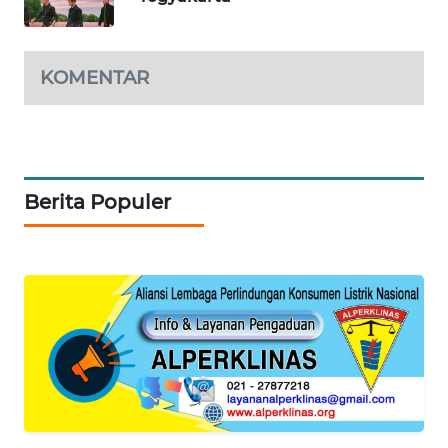
PORTAL
KONSUMEN
KOMENTAR
FORWAMKI
ALPERKLINAS
Berita Populer
FORJASIDA
TAMBANG
NEWS
SITUNGIR
NEWS
SIDIKALANG
NEWS