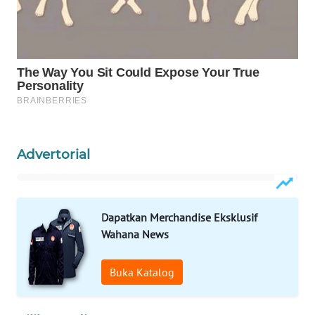
WAHANA
SPORT
WAHANA
UMKM
WAHANA
SELEB
Advertorial
WAHANA
PERSONA
Dapatkan Merchandise Eksklusif
Wahana News
WAHANA
OTOMOTIF
Buka Katalog
WAHANA
HEALTH