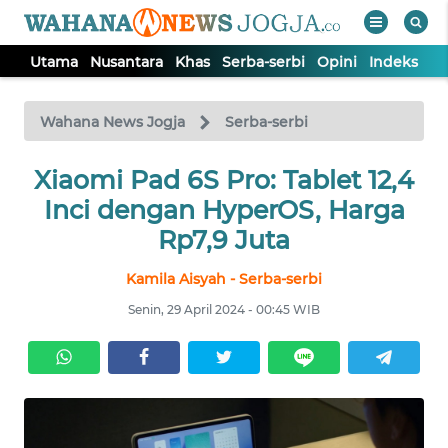
Utama
Nusantara
Khas
Serba-serbi
Opini
Indeks
WAHANA
Tutup
TV
Wahana News Jogja
Serba-serbi
Xiaomi Pad 6S Pro: Tablet 12,4
UTAMA
Inci dengan HyperOS, Harga
NUSANTARA
Rp7,9 Juta
Kamila Aisyah - Serba-serbi
KHAS
Senin, 29 April 2024 - 00:45 WIB
SERBA-
SERBI
OPINI