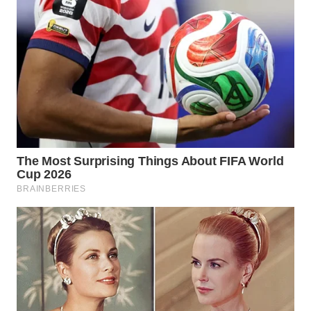
WN
MALUKU
WN
MALUT
WN
DAIRI
WN
DANAU
TOBA
WN
NIAS
WN