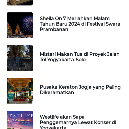
ID
MAWAKA
Sheila On 7 Meriahkan Malam
ID
Tahun Baru 2024 di Festival Swara
Prambanan
MARTABAT
NET
Misteri Makan Tua di Proyek Jalan
PLN
Tol Yogyakarta-Solo
WATCH
MKLI
Pusaka Keraton Jogja yang Paling
Dikeramatkan
LPKKI
LKKI
Westlife akan Sapa
Penggemarnya Lewat Konser di
KOPEKLIN
Yogyakarta