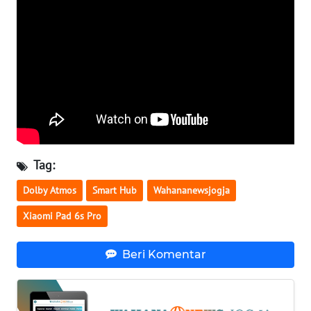
WN
BABEL
WN
SUMBAR
WN
SUMSEL
Tag:
WN
Dolby Atmos
Smart Hub
Wahananewsjogja
BENGKULU
Xiaomi Pad 6s Pro
WN
Beri Komentar
LAMPUNG
WN
JATENG