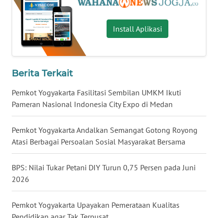
WN
Install Aplikasi
NUSANTARA
WN
JOGJA
Berita Terkait
Pemkot Yogyakarta Fasilitasi Sembilan UMKM Ikuti
WN
Pameran Nasional Indonesia City Expo di Medan
JATIM
Pemkot Yogyakarta Andalkan Semangat Gotong Royong
WN
BALI
Atasi Berbagai Persoalan Sosial Masyarakat Bersama
WN
BPS: Nilai Tukar Petani DIY Turun 0,75 Persen pada Juni
KALBAR
2026
WN
Pemkot Yogyakarta Upayakan Pemerataan Kualitas
KALTENG
Pendidikan agar Tak Terpusat