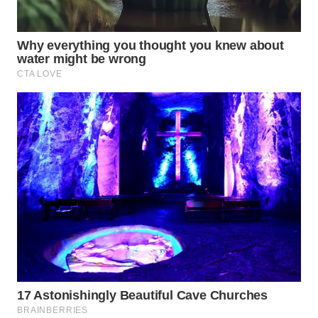
WN
NATUNA
WN
BINTAN
WN
MANDALIKA
WN
LIKUPANG
WN
LABUANBAJO
WN
BORNEO