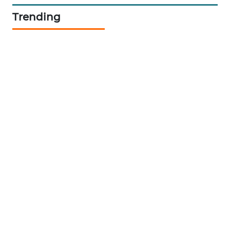
Trending
SIBARAGAS
NEWS
METRO
SIANTAR
NEWS
METRO
MEDAN
NEWS
METRO
JAKARTA
NEWS
KRT
NEWS