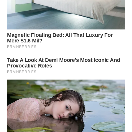
WN
TAPANULI
TENGAH
WN DELI
SERDANG
WN
TEBING
TINGGI
WN
PAKPAK
WN
KARAWANG
WN