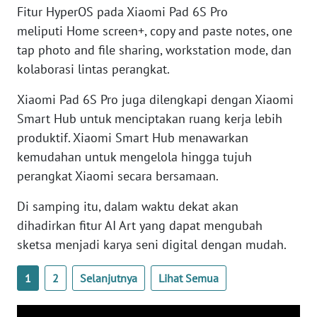
RIAU
Fitur HyperOS pada Xiaomi Pad 6S Pro
meliputi Home screen+, copy and paste notes, one
WN
tap photo and file sharing, workstation mode, dan
SERAMBI
kolaborasi lintas perangkat.
WN
Xiaomi Pad 6S Pro juga dilengkapi dengan Xiaomi
JAMBI
Smart Hub untuk menciptakan ruang kerja lebih
produktif. Xiaomi Smart Hub menawarkan
WN
kemudahan untuk mengelola hingga tujuh
SULTRA
perangkat Xiaomi secara bersamaan.
WN
Di samping itu, dalam waktu dekat akan
NTB
dihadirkan fitur AI Art yang dapat mengubah
sketsa menjadi karya seni digital dengan mudah.
WN
SULTENG
1
2
Selanjutnya
Lihat Semua
WN
SULBAR