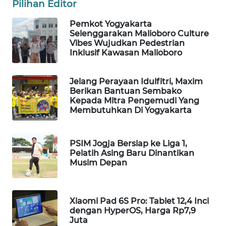
Pilihan Editor
WAHANA
Pemkot Yogyakarta
DESA
Selenggarakan Malioboro Culture
WISATA
Vibes Wujudkan Pedestrian
Inklusif Kawasan Malioboro
LAPAK
WAHANA
Jelang Perayaan Idulfitri, Maxim
Berikan Bantuan Sembako
Kepada Mitra Pengemudi Yang
Wahana
Membutuhkan Di Yogyakarta
Network
KONSUMEN
PSIM Jogja Bersiap ke Liga 1,
LISTRIK
Pelatih Asing Baru Dinantikan
Musim Depan
MASYARAKAT
KELISTRIKAN
Xiaomi Pad 6S Pro: Tablet 12,4 Inci
dengan HyperOS, Harga Rp7,9
WALINKI
Juta