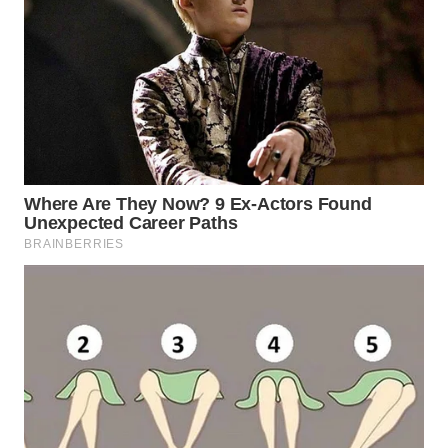
WAHANA
LISTRIK
WAHANA
TRAVEL
WAHANA
TV
WAHANANEWS
ID
WAHANANEWS
CO ID
WAHANANEWS
NET