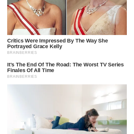
LANGKAT
WN
TAPANULI
SELATAN
WN
TANJUNG
LESUNG
WN
KARO
WN
SIMALUNGUN
WN
LABUHANBATU