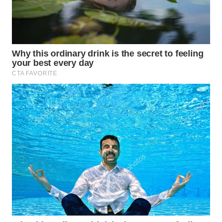
BEKASI
WN
BOGOR
WN
DEPOK
WN
TAPANULI
UTARA
WN
SAMOSIR
WN
PADANG
LAWAS