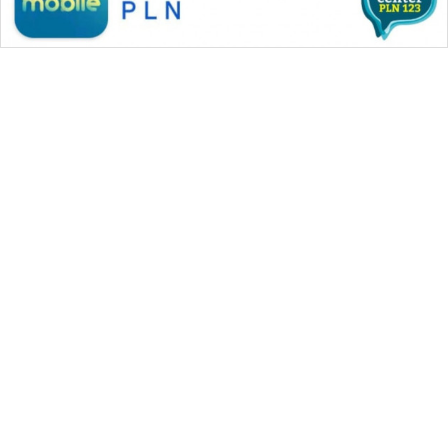
WAHANA MEDIA GROUP
|
|
|
WAHANA NEWS co
WAHANA TANI
WAHANA ADVOKAT
|
|
WAHANA INFRASTRUKTUR
WAHANA KONSUMEN
|
|
|
WAHANA LISTRIK
WAHANA TRAVEL
WAHANA TV
|
|
|
WAHANANEWS id
WAHANANEWS CO ID
WAHANANEWS NET
|
|
|
WAHANA SPORT ID
Wahana UMKM
Wahana Seleb
|
|
|
Wahana Persona
Wahana Otomotif
Wahana Health
|