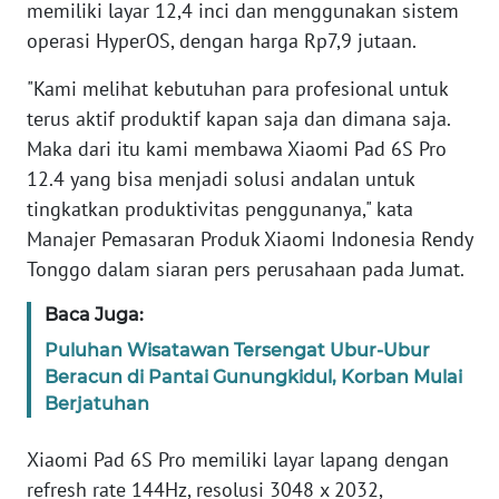
memiliki layar 12,4 inci dan menggunakan sistem
REDAKSI
operasi HyperOS, dengan harga Rp7,9 jutaan.
KARIR
"Kami melihat kebutuhan para profesional untuk
terus aktif produktif kapan saja dan dimana saja.
DISCLAIMER
Maka dari itu kami membawa Xiaomi Pad 6S Pro
12.4 yang bisa menjadi solusi andalan untuk
Wahana
tingkatkan produktivitas penggunanya," kata
News
Regional
Manajer Pemasaran Produk Xiaomi Indonesia Rendy
Tonggo dalam siaran pers perusahaan pada Jumat.
WN
Baca Juga:
SUMUT
Puluhan Wisatawan Tersengat Ubur-Ubur
WN
Beracun di Pantai Gunungkidul, Korban Mulai
JAKARTA
Berjatuhan
Xiaomi Pad 6S Pro memiliki layar lapang dengan
WN
JABAR
refresh rate 144Hz, resolusi 3048 x 2032,