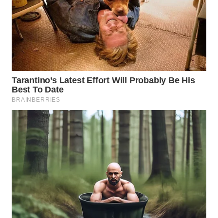
WN
PRIANGAN
TIMUR
WN
SEMARANG
WN
SOLO
WN
BOROBUDUR
WN
MADURA
WN
SURABAYA