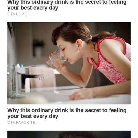
WN
SUMEDANG
WN
CIANJUR
WN
KEPULAUAN
SERIBU
WN
TANGERANG
WN
BINJAI
WN
CIREBON