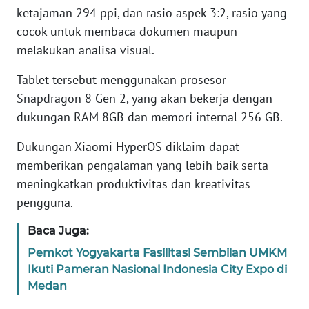
ketajaman 294 ppi, dan rasio aspek 3:2, rasio yang
WN
cocok untuk membaca dokumen maupun
BANTEN
melakukan analisa visual.
WN
Tablet tersebut menggunakan prosesor
NTT
Snapdragon 8 Gen 2, yang akan bekerja dengan
dukungan RAM 8GB dan memori internal 256 GB.
WN
KEPRI
Dukungan Xiaomi HyperOS diklaim dapat
memberikan pengalaman yang lebih baik serta
WN
meningkatkan produktivitas dan kreativitas
PAPUA
pengguna.
WN
Baca Juga:
PAPUA
Pemkot Yogyakarta Fasilitasi Sembilan UMKM
BARAT
Ikuti Pameran Nasional Indonesia City Expo di
Medan
WN