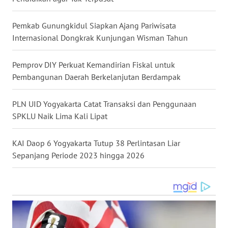
WN
Pemkab Gunungkidul Siapkan Ajang Pariwisata
KALTARA
Internasional Dongkrak Kunjungan Wisman Tahun
WN
Pemprov DIY Perkuat Kemandirian Fiskal untuk
KALSEL
Pembangunan Daerah Berkelanjutan Berdampak
WN
PLN UID Yogyakarta Catat Transaksi dan Penggunaan
KALTIM
SPKLU Naik Lima Kali Lipat
WN
KAI Daop 6 Yogyakarta Tutup 38 Perlintasan Liar
SULSEL
Sepanjang Periode 2023 hingga 2026
WN
GORONTALO
WN
SULUT