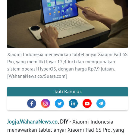
Informasi
INDEKS
BERITA
KONTAK
KAMI
Xiaomi Indonesia menawarkan tablet anyar Xiaomi Pad 6S
Pro, yang memiliki layar 12,4 inci dan menggunakan
INFO
sistem operasi HyperOS, dengan harga Rp7,9 jutaan.
IKLAN
[WahanaNews.co/Suara.com]
TENTANG
Ikuti Kami di:
KAMI
PEDOMAN
MEDIA
Jogja.WahanaNews.co
, DIY -
Xiaomi Indonesia
SIBER
menawarkan tablet anyar Xiaomi Pad 6S Pro, yang