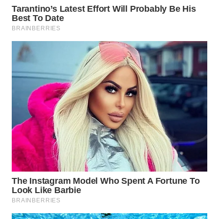
WN
TAPANULI
TENGAH
WN DELI
SERDANG
WN
TEBING
TINGGI
WN
PAKPAK
WN
KARAWANG
WN