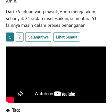
Amin.
Dari 75 aduan yang masuk, Amin mengatakan
WN
sebanyak 24 sudah diselesaikan, sementara 51
BABEL
lainnya masih dalam proses penanganan.
WN
SUMBAR
1
2
Selanjutnya
Lihat Semua
WN
SUMSEL
WN
BENGKULU
WN
LAMPUNG
WN
Tag:
JATENG