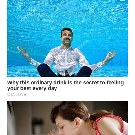
BEKASI
WN
BOGOR
WN
DEPOK
WN
TAPANULI
UTARA
WN
SAMOSIR
WN
PADANG
LAWAS