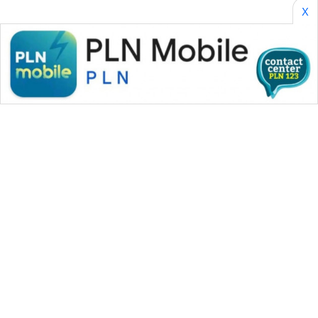
X
WAHANA MEDIA GROUP
|
|
|
WAHANA NEWS co
WAHANA TANI
WAHANA ADVOKAT
|
|
WAHANA INFRASTRUKTUR
WAHANA KONSUMEN