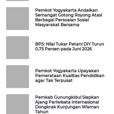
Pemkot Yogyakarta Andalkan
WAHANA
Semangat Gotong Royong Atasi
DESA
Berbagai Persoalan Sosial
WISATA
Masyarakat Bersama
LAPAK
WAHANA
BPS: Nilai Tukar Petani DIY Turun
0,75 Persen pada Juni 2026
Wahana
Network
Pemkot Yogyakarta Upayakan
KONSUMEN
Pemerataan Kualitas Pendidikan
LISTRIK
agar Tak Terpusat
MASYARAKAT
KELISTRIKAN
Pemkab Gunungkidul Siapkan
Ajang Pariwisata Internasional
Dongkrak Kunjungan Wisman
WALINKI
Tahun