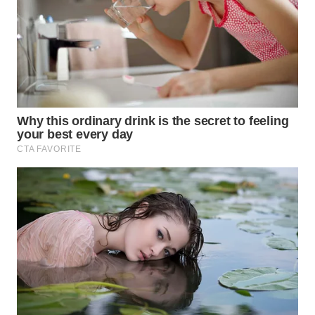
WN
SUMEDANG
WN
CIANJUR
WN
KEPULAUAN
SERIBU
WN
TANGERANG
WN
BINJAI
WN
CIREBON