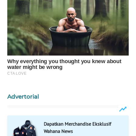
WAHANA
LISTRIK
WAHANA
TRAVEL
WAHANA
TV
WAHANANEWS
ID
Advertorial
WAHANANEWS
CO ID
Dapatkan Merchandise Eksklusif
WAHANANEWS
Wahana News
NET