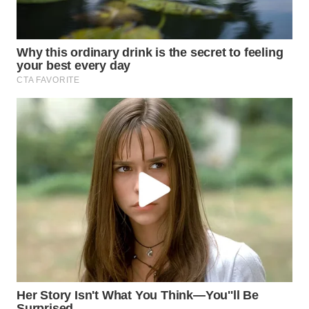
WN
INDRAMAYU
WN
KUNINGAN
WN
MAJALENGKA
WN
SUBANG
WN
SUKABUMI
WN
PURWAKARTA