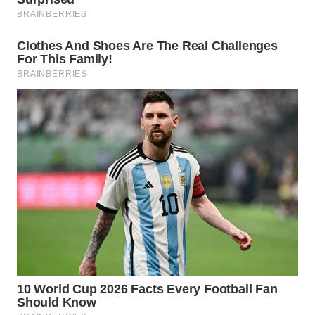
WN
PRIANGAN
TIMUR
WN
SEMARANG
WN
SOLO
WN
BOROBUDUR
WN
MADURA
WN
SURABAYA