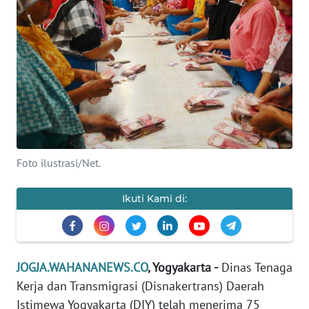
Informasi
INDEKS
BERITA
KONTAK
KAMI
INFO
Foto ilustrasi/Net.
IKLAN
Ikuti Kami di:
TENTANG
KAMI
PEDOMAN
JOGJA.WAHANANEWS.CO
, Yogyakarta -
Dinas Tenaga
MEDIA
SIBER
Kerja dan Transmigrasi (Disnakertrans) Daerah
Istimewa Yogyakarta (DIY) telah menerima 75