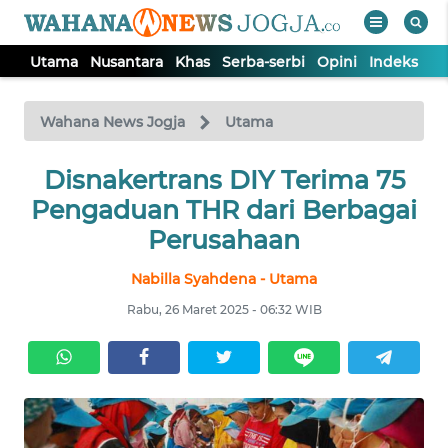
Utama
Nusantara
Khas
Serba-serbi
Opini
Indeks
WAHANA
Tutup
TV
Wahana News Jogja
Utama
Disnakertrans DIY Terima 75
UTAMA
Pengaduan THR dari Berbagai
NUSANTARA
Perusahaan
Nabilla Syahdena - Utama
KHAS
Rabu, 26 Maret 2025 - 06:32 WIB
SERBA-
SERBI
OPINI