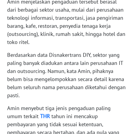
Amin menjelaskan pengaduan tersebut berasal
dari berbagai sektor usaha, mulai dari perusahaan
WN
teknologi informasi, transportasi, jasa pengiriman
BANTEN
barang, kafe, restoran, penyedia tenaga kerja
(outsourcing), klinik, rumah sakit, hingga hotel dan
WN
NTT
toko ritel.
Berdasarkan data Disnakertrans DIY, sektor yang
WN
KEPRI
paling banyak diadukan antara lain perusahaan IT
dan outsourcing. Namun, kata Amin, pihaknya
WN
belum bisa mengelompokkan secara detail karena
PAPUA
belum seluruh nama perusahaan diketahui dengan
pasti.
WN
PAPUA
Amin menyebut tiga jenis pengaduan paling
BARAT
umum terkait
THR
tahun ini mencakup
pembayaran yang tidak sesuai ketentuan,
WN
pembayaran secara bertahap, dan ada pula yang