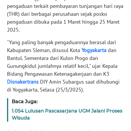
REDAKSI
pengaduan terkait pembayaran tunjangan hari raya
(THR) dari berbagai perusahaan sejak posko
KARIR
pengaduan dibuka pada 1 Maret hingga 25 Maret
2025.
DISCLAIMER
"Yang paling banyak pengaduannya berasal dari
Kabupaten Sleman, disusul Kota
Yogyakarta
dan
Wahana
News
Bantul. Sementara dari Kulon Progo dan
Regional
Gunungkidul jumlahnya relatif kecil," ujar Kepala
Bidang Pengawasan Ketenagakerjaan dan K3
WN
Disnakertrans
DIY Amin Subargus saat dihubungi
SUMUT
di Yogyakarta, Selasa (25/3/2025).
WN
Baca Juga:
JAKARTA
1.054 Lulusan Pascasarjana UGM Jalani Proses
Wisuda
WN
JABAR