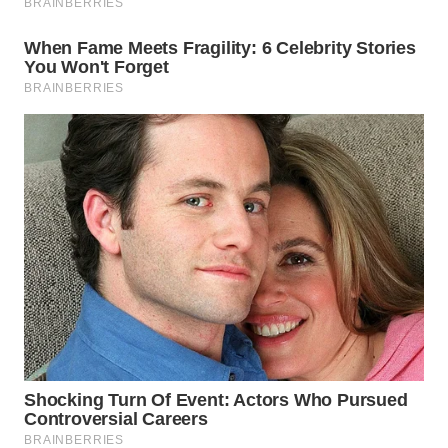
WN
NATUNA
WN
BINTAN
WN
MANDALIKA
WN
LIKUPANG
WN
LABUANBAJO
WN
BORNEO