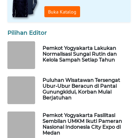
Buka Katalog
WAHANA
SPORT
Pilihan Editor
WAHANA
UMKM
Pemkot Yogyakarta Lakukan
Normalisasi Sungai Rutin dan
Kelola Sampah Setiap Tahun
WAHANA
SELEB
Puluhan Wisatawan Tersengat
WAHANA
Ubur-Ubur Beracun di Pantai
PERSONA
Gunungkidul, Korban Mulai
Berjatuhan
WAHANA
OTOMOTIF
Pemkot Yogyakarta Fasilitasi
Sembilan UMKM Ikuti Pameran
Nasional Indonesia City Expo di
WAHANA
Medan
HEALTH