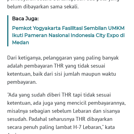
RIAU
belum dibayarkan sama sekali.
WN
Baca Juga:
SERAMBI
Pemkot Yogyakarta Fasilitasi Sembilan UMKM
Ikuti Pameran Nasional Indonesia City Expo di
WN
Medan
JAMBI
Dari ketiganya, pelanggaran yang paling banyak
WN
adalah pembayaran THR yang tidak sesuai
SULTRA
ketentuan, baik dari sisi jumlah maupun waktu
pembayaran.
WN
NTB
"Ada yang sudah diberi THR tapi tidak sesuai
ketentuan, ada juga yang mencicil pembayarannya,
WN
misalnya sebagian sebelum Lebaran dan sisanya
SULTENG
sesudah. Padahal seharusnya THR dibayarkan
secara penuh paling lambat H-7 Lebaran," kata
WN
SULBAR