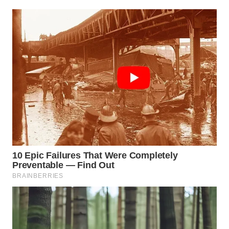
Wahana
Media
Group
WAHANA
NEWS
WAHANA
TANI
WAHANA
ADVOKAT
WAHANA
INFRASTRUKTUR
WAHANA
KONSUMEN