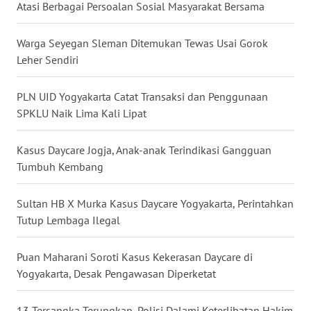
Atasi Berbagai Persoalan Sosial Masyarakat Bersama
WN
Warga Seyegan Sleman Ditemukan Tewas Usai Gorok
KALTARA
Leher Sendiri
WN
KALSEL
PLN UID Yogyakarta Catat Transaksi dan Penggunaan
SPKLU Naik Lima Kali Lipat
WN
KALTIM
Kasus Daycare Jogja, Anak-anak Terindikasi Gangguan
Tumbuh Kembang
WN
SULSEL
Sultan HB X Murka Kasus Daycare Yogyakarta, Perintahkan
Tutup Lembaga Ilegal
WN
GORONTALO
Puan Maharani Soroti Kasus Kekerasan Daycare di
Yogyakarta, Desak Pengawasan Diperketat
WN
SULUT
13 Tersangka Terungkap, Polisi Dalami Keterlibatan Hakim