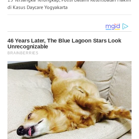
di Kasus Daycare Yogyakarta
WN
MALUKU
WN
MALUT
WN
DAIRI
WN
DANAU
TOBA
WN
NIAS
WN