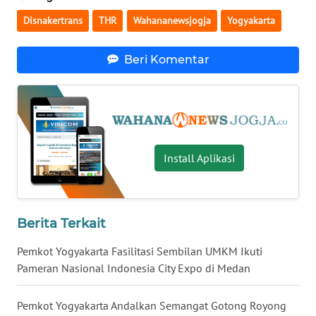
Disnakertrans
THR
Wahananewsjogja
Yogyakarta
WN
NUSANTARA
Beri Komentar
WN
JOGJA
WN
JATIM
Install Aplikasi
WN
BALI
Berita Terkait
WN
Pemkot Yogyakarta Fasilitasi Sembilan UMKM Ikuti
KALBAR
Pameran Nasional Indonesia City Expo di Medan
WN
Pemkot Yogyakarta Andalkan Semangat Gotong Royong
KALTENG