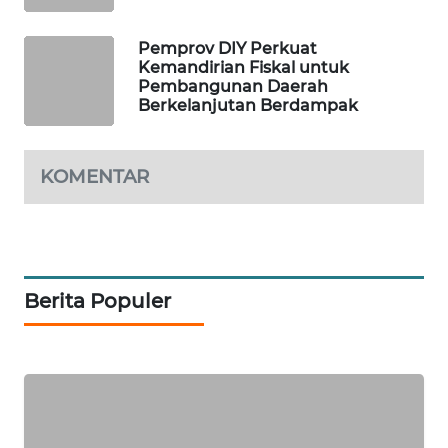
ID
Pemprov DIY Perkuat
MAWAKA
Kemandirian Fiskal untuk
ID
Pembangunan Daerah
Berkelanjutan Berdampak
MARTABAT
NET
KOMENTAR
PLN
WATCH
MKLI
Berita Populer
LPKKI
LKKI
KOPEKLIN