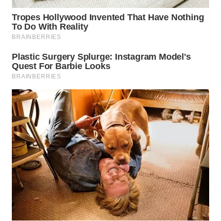
LANGKAT
WN
TAPANULI
SELATAN
WN
TANJUNG
LESUNG
WN
KARO
WN
SIMALUNGUN
WN
LABUHANBATU