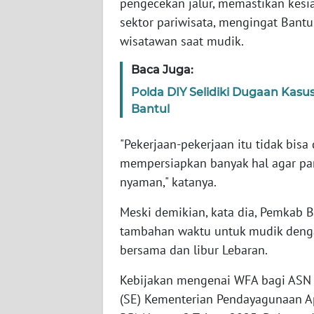
pengecekan jalur, memastikan kesia
WN
sektor pariwisata, mengingat Bantu
SERAMBI
wisatawan saat mudik.
WN
Baca Juga:
JAMBI
Polda DIY Selidiki Dugaan Kasu
Bantul
WN
SULTRA
"Pekerjaan-pekerjaan itu tidak bisa 
mempersiapkan banyak hal agar pa
WN
nyaman," katanya.
NTB
Meski demikian, kata dia, Pemkab 
WN
tambahan waktu untuk mudik deng
SULTENG
bersama dan libur Lebaran.
WN
Kebijakan mengenai WFA bagi ASN t
SULBAR
(SE) Kementerian Pendayagunaan A