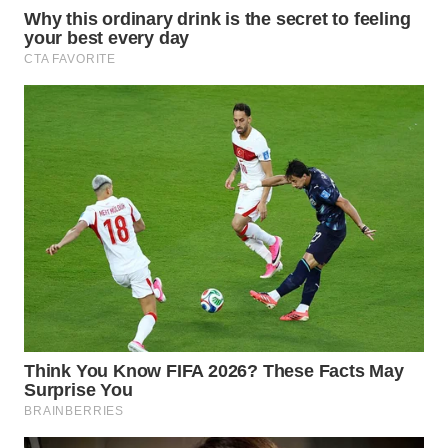
WN
TAPANULI
TENGAH
WN DELI
SERDANG
WN
TEBING
TINGGI
WN
PAKPAK
WN
KARAWANG
WN