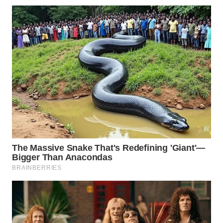
WN
NATUNA
WN
BINTAN
WN
MANDALIKA
WN
LIKUPANG
WN
LABUANBAJO
WN
BORNEO