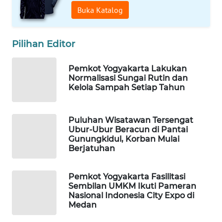
Buka Katalog
WAHANA
SPORT
Pilihan Editor
WAHANA
Pemkot Yogyakarta Lakukan
UMKM
Normalisasi Sungai Rutin dan
Kelola Sampah Setiap Tahun
WAHANA
SELEB
Puluhan Wisatawan Tersengat
Ubur-Ubur Beracun di Pantai
WAHANA
Gunungkidul, Korban Mulai
PERSONA
Berjatuhan
WAHANA
Pemkot Yogyakarta Fasilitasi
OTOMOTIF
Sembilan UMKM Ikuti Pameran
Nasional Indonesia City Expo di
Medan
WAHANA
HEALTH