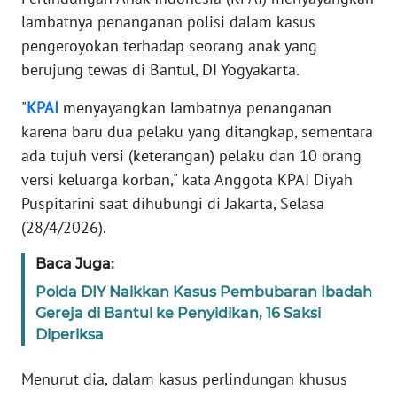
REDAKSI
lambatnya penanganan polisi dalam kasus
pengeroyokan terhadap seorang anak yang
KARIR
berujung tewas di Bantul, DI Yogyakarta.
"
KPAI
menyayangkan lambatnya penanganan
DISCLAIMER
karena baru dua pelaku yang ditangkap, sementara
Wahana
ada tujuh versi (keterangan) pelaku dan 10 orang
News
versi keluarga korban," kata Anggota KPAI Diyah
Regional
Puspitarini saat dihubungi di Jakarta, Selasa
(28/4/2026).
WN
SUMUT
Baca Juga:
Polda DIY Naikkan Kasus Pembubaran Ibadah
WN
Gereja di Bantul ke Penyidikan, 16 Saksi
JAKARTA
Diperiksa
WN
Menurut dia, dalam kasus perlindungan khusus
JABAR