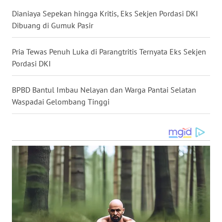
Dianiaya Sepekan hingga Kritis, Eks Sekjen Pordasi DKI
WN
Dibuang di Gumuk Pasir
KALTARA
Pria Tewas Penuh Luka di Parangtritis Ternyata Eks Sekjen
WN
Pordasi DKI
KALSEL
BPBD Bantul Imbau Nelayan dan Warga Pantai Selatan
WN
Waspadai Gelombang Tinggi
KALTIM
WN
SULSEL
WN
GORONTALO
WN
SULUT