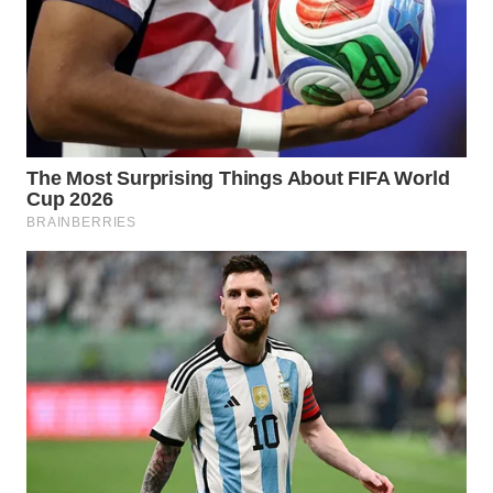
WN
INDRAMAYU
WN
KUNINGAN
WN
MAJALENGKA
WN
SUBANG
WN
SUKABUMI
WN
PURWAKARTA