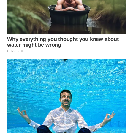
WN
MALUKU
WN
MALUT
WN
DAIRI
WN
DANAU
TOBA
WN
NIAS
WN