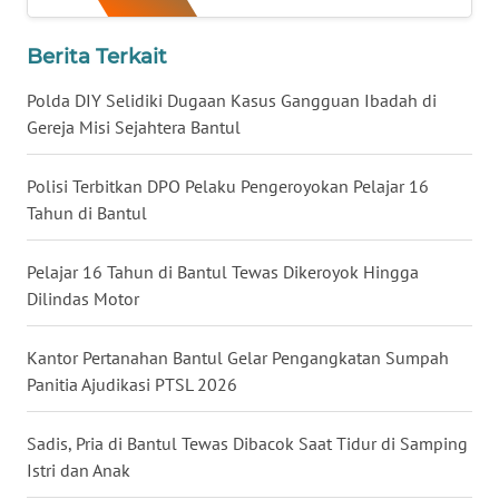
WN
Berita Terkait
NUSANTARA
Polda DIY Selidiki Dugaan Kasus Gangguan Ibadah di
Gereja Misi Sejahtera Bantul
WN
JOGJA
Polisi Terbitkan DPO Pelaku Pengeroyokan Pelajar 16
Tahun di Bantul
WN
JATIM
Pelajar 16 Tahun di Bantul Tewas Dikeroyok Hingga
Dilindas Motor
WN
BALI
Kantor Pertanahan Bantul Gelar Pengangkatan Sumpah
WN
Panitia Ajudikasi PTSL 2026
KALBAR
Sadis, Pria di Bantul Tewas Dibacok Saat Tidur di Samping
WN
Istri dan Anak
KALTENG