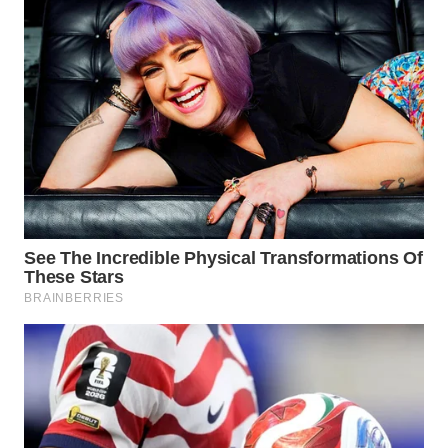
WN
SUMEDANG
WN
CIANJUR
WN
KEPULAUAN
SERIBU
WN
TANGERANG
WN
BINJAI
WN
CIREBON