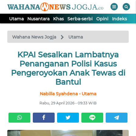
Utama
Nusantara
Khas
Serba-serbi
Opini
Indeks
WAHANA
Tutup
TV
Wahana News Jogja
Utama
KPAI Sesalkan Lambatnya
UTAMA
Penanganan Polisi Kasus
NUSANTARA
Pengeroyokan Anak Tewas di
Bantul
KHAS
Nabilla Syahdena - Utama
Rabu, 29 April 2026 - 09:33 WIB
SERBA-
SERBI
OPINI