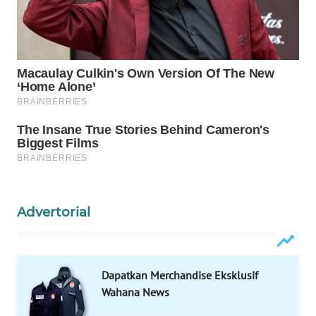
WAHANA
LISTRIK
WAHANA
TRAVEL
WAHANA
TV
WAHANANEWS
ID
Advertorial
WAHANANEWS
CO ID
Dapatkan Merchandise Eksklusif
Wahana News
WAHANANEWS
NET