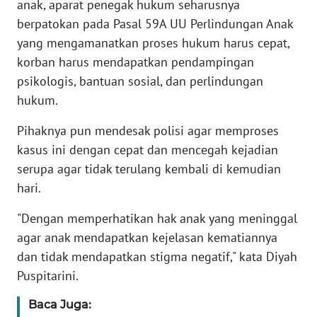
anak, aparat penegak hukum seharusnya
berpatokan pada Pasal 59A UU Perlindungan Anak
WN
yang mengamanatkan proses hukum harus cepat,
BANTEN
korban harus mendapatkan pendampingan
WN
psikologis, bantuan sosial, dan perlindungan
NTT
hukum.
Pihaknya pun mendesak polisi agar memproses
WN
KEPRI
kasus ini dengan cepat dan mencegah kejadian
serupa agar tidak terulang kembali di kemudian
WN
hari.
PAPUA
"Dengan memperhatikan hak anak yang meninggal
agar anak mendapatkan kejelasan kematiannya
WN
PAPUA
dan tidak mendapatkan stigma negatif," kata Diyah
BARAT
Puspitarini.
WN
Baca Juga: