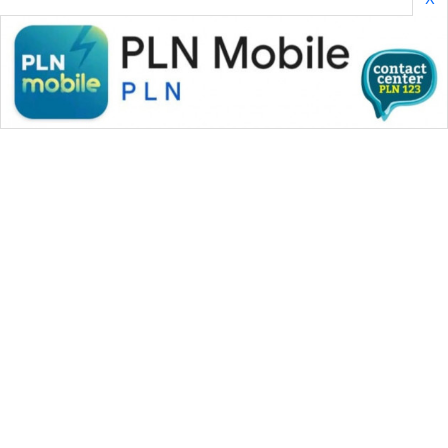
WAHANA MEDIA GROUP
|
|
|
WAHANA NEWS co
WAHANA TANI
WAHANA ADVOKAT
|
|
WAHANA INFRASTRUKTUR
WAHANA KONSUMEN
|
|
|
WAHANA LISTRIK
WAHANA TRAVEL
WAHANA TV