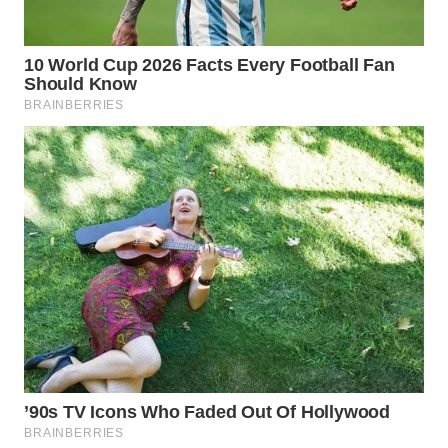
WN
PRIANGAN
TIMUR
WN
SEMARANG
WN
SOLO
WN
BOROBUDUR
WN
MADURA
WN
SURABAYA