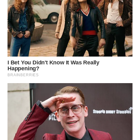
Wahana
Media
Group
WAHANA
NEWS
WAHANA
TANI
WAHANA
ADVOKAT
WAHANA
INFRASTRUKTUR
WAHANA
KONSUMEN