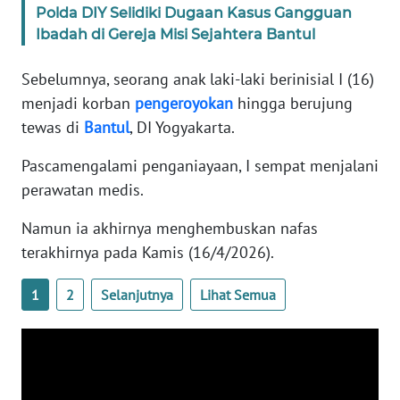
RIAU
Polda DIY Selidiki Dugaan Kasus Gangguan
Ibadah di Gereja Misi Sejahtera Bantul
WN
SERAMBI
Sebelumnya, seorang anak laki-laki berinisial I (16)
menjadi korban
pengeroyokan
hingga berujung
WN
tewas di
Bantul
, DI Yogyakarta.
JAMBI
Pascamengalami penganiayaan, I sempat menjalani
WN
perawatan medis.
SULTRA
Namun ia akhirnya menghembuskan nafas
WN
terakhirnya pada Kamis (16/4/2026).
NTB
1
2
Selanjutnya
Lihat Semua
WN
SULTENG
WN
SULBAR