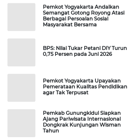
Pemkot Yogyakarta Andalkan
Semangat Gotong Royong Atasi
WAHANA
Berbagai Persoalan Sosial
DESA
Masyarakat Bersama
WISATA
LAPAK
BPS: Nilai Tukar Petani DIY Turun
WAHANA
0,75 Persen pada Juni 2026
Wahana
Network
Pemkot Yogyakarta Upayakan
Pemerataan Kualitas Pendidikan
KONSUMEN
agar Tak Terpusat
LISTRIK
MASYARAKAT
Pemkab Gunungkidul Siapkan
KELISTRIKAN
Ajang Pariwisata Internasional
Dongkrak Kunjungan Wisman
Tahun
WALINKI