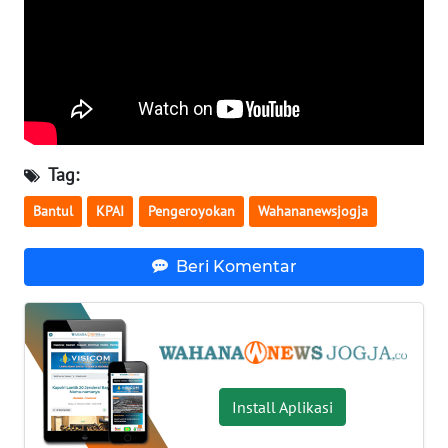
WN
BABEL
WN
SUMBAR
Tag:
WN
Bantul
KPAI
Pengeroyokan
Wahananewsjogja
SUMSEL
Beri Komentar
WN
BENGKULU
WN
LAMPUNG
Install Aplikasi
WN
JATENG