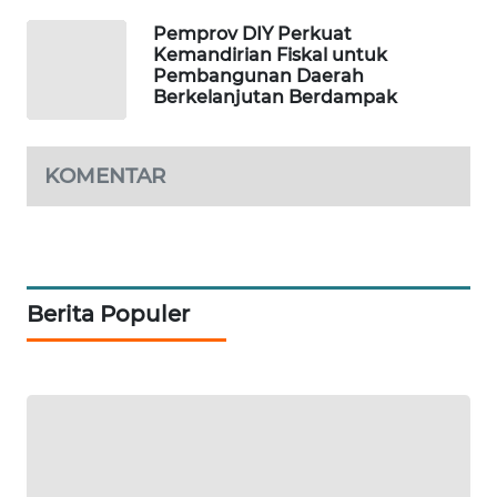
ID
Pemprov DIY Perkuat
Kemandirian Fiskal untuk
MAWAKA
Pembangunan Daerah
ID
Berkelanjutan Berdampak
MARTABAT
NET
KOMENTAR
PLN
WATCH
MKLI
Berita Populer
LPKKI
LKKI
KOPEKLIN