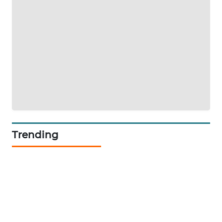
PORTAL
KONSUMEN
FORWAMKI
ALPERKLINAS
FORJASIDA
Trending
TAMBANG
NEWS
SITUNGIR
NEWS
SIDIKALANG
NEWS