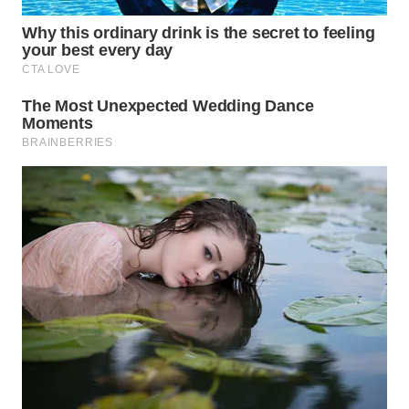
LANGKAT
WN
TAPANULI
SELATAN
WN
TANJUNG
LESUNG
WN
KARO
WN
SIMALUNGUN
WN
LABUHANBATU