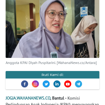
Informasi
INDEKS
BERITA
KONTAK
KAMI
INFO
IKLAN
Anggota KPAI Diyah Puspitarini. [WahanaNews.co/Antara]
TENTANG
KAMI
Ikuti Kami di:
PEDOMAN
MEDIA
SIBER
JOGJA.WAHANANEWS.CO
, Bantul -
Komisi
Perlindungan Anak Indonesia (KPAI) menyayangkan