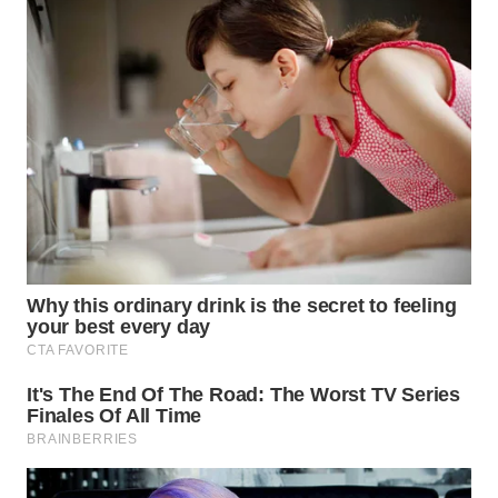
BEKASI
WN
BOGOR
WN
DEPOK
WN
TAPANULI
UTARA
WN
SAMOSIR
WN
PADANG
LAWAS