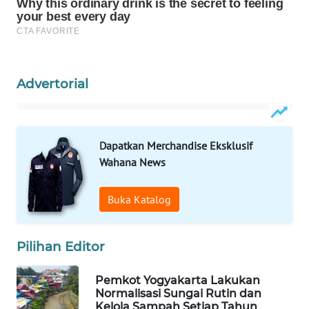
WAHANA
DESA
WISATA
Advertorial
LAPAK
WAHANA
Wahana
Dapatkan Merchandise Eksklusif
Network
Wahana News
KONSUMEN
Buka Katalog
LISTRIK
Pilihan Editor
MASYARAKAT
KELISTRIKAN
Pemkot Yogyakarta Lakukan
Normalisasi Sungai Rutin dan
WALINKI
Kelola Sampah Setiap Tahun