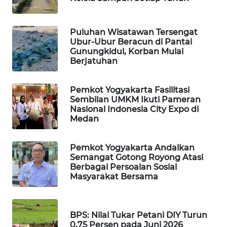
ID
MAWAKA
Puluhan Wisatawan Tersengat
ID
Ubur-Ubur Beracun di Pantai
Gunungkidul, Korban Mulai
Berjatuhan
MARTABAT
NET
Pemkot Yogyakarta Fasilitasi
Sembilan UMKM Ikuti Pameran
PLN
Nasional Indonesia City Expo di
WATCH
Medan
MKLI
Pemkot Yogyakarta Andalkan
Semangat Gotong Royong Atasi
Berbagai Persoalan Sosial
LPKKI
Masyarakat Bersama
LKKI
BPS: Nilai Tukar Petani DIY Turun
KOPEKLIN
0,75 Persen pada Juni 2026