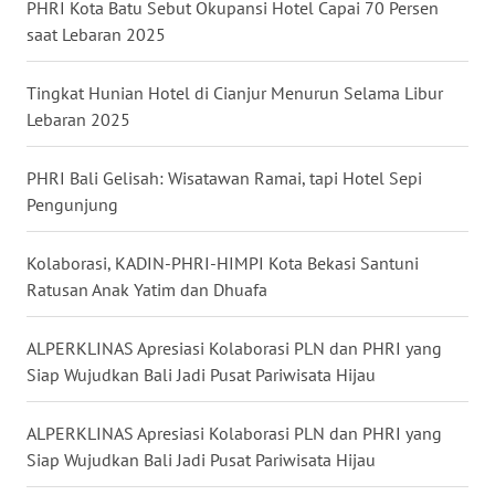
PHRI Kota Batu Sebut Okupansi Hotel Capai 70 Persen
saat Lebaran 2025
WN
NUSANTARA
Tingkat Hunian Hotel di Cianjur Menurun Selama Libur
Lebaran 2025
WN
JOGJA
PHRI Bali Gelisah: Wisatawan Ramai, tapi Hotel Sepi
Pengunjung
WN
JATIM
Kolaborasi, KADIN-PHRI-HIMPI Kota Bekasi Santuni
Ratusan Anak Yatim dan Dhuafa
WN
BALI
ALPERKLINAS Apresiasi Kolaborasi PLN dan PHRI yang
Siap Wujudkan Bali Jadi Pusat Pariwisata Hijau
WN
KALBAR
ALPERKLINAS Apresiasi Kolaborasi PLN dan PHRI yang
Siap Wujudkan Bali Jadi Pusat Pariwisata Hijau
WN
KALTENG