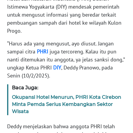
REDAKSI
Istimewa Yogyakarta (DIY) mendesak pemerintah
untuk mengusut informasi yang beredar terkait
KARIR
pembuangan sampah dari hotel ke wilayah Kulon
Progo.
DISCLAIMER
“Harus ada yang mengusut, ayo diusut. Jangan
sampai citra
PHRI
juga tercoreng. Kalau itu pun
Wahana
News
nanti ditemukan itu anggota, ya jelas sanksi dong,”
Regional
ungkap Ketua PHRI
DIY
, Deddy Pranowo, pada
Senin (10/2/2025).
WN
SUMUT
Baca Juga:
Okupansi Hotel Menurun, PHRI Kota Cirebon
WN
Minta Pemda Serius Kembangkan Sektor
JAKARTA
Wisata
WN
Deddy menjelaskan bahwa anggota PHRI telah
JABAR