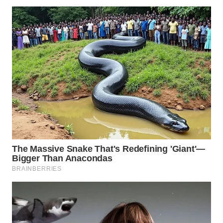
LANGKAT
WN
TAPANULI
SELATAN
WN
TANJUNG
LESUNG
WN
KARO
WN
SIMALUNGUN
WN
LABUHANBATU