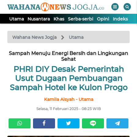
Utama
Nusantara
Khas
Serba-serbi
Opini
Indeks
WAHANA
Tutup
TV
Wahana News Jogja
Utama
Sampah Menuju Energi Bersih dan Lingkungan
UTAMA
Sehat
PHRI DIY Desak Pemerintah
NUSANTARA
Usut Dugaan Pembuangan
Sampah Hotel ke Kulon Progo
KHAS
Kamila Aisyah - Utama
SERBA-
Selasa, 11 Februari 2025 - 08:23 WIB
SERBI
OPINI