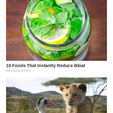
WN
INDRAMAYU
WN
KUNINGAN
WN
MAJALENGKA
WN
SUBANG
WN
SUKABUMI
WN
PURWAKARTA