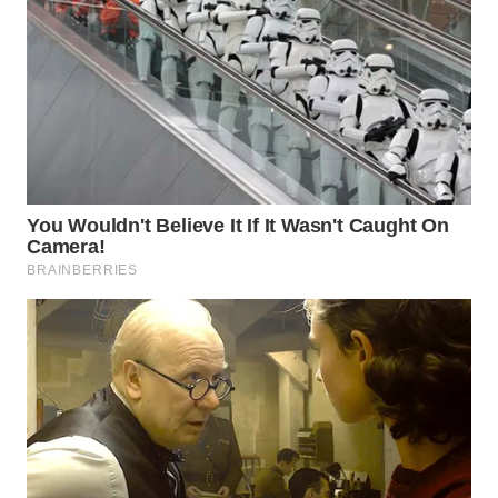
WAHANA
LISTRIK
WAHANA
TRAVEL
WAHANA
TV
WAHANANEWS
ID
WAHANANEWS
CO ID
WAHANANEWS
NET