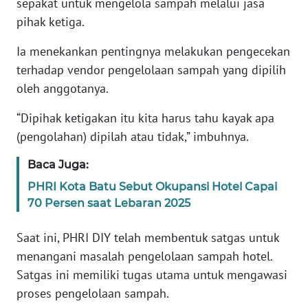
sepakat untuk mengelola sampah melalui jasa
pihak ketiga.
WN
BANTEN
Ia menekankan pentingnya melakukan pengecekan
terhadap vendor pengelolaan sampah yang dipilih
WN
oleh anggotanya.
NTT
“Dipihak ketigakan itu kita harus tahu kayak apa
WN
(pengolahan) dipilah atau tidak,” imbuhnya.
KEPRI
Baca Juga:
WN
PHRI Kota Batu Sebut Okupansi Hotel Capai
PAPUA
70 Persen saat Lebaran 2025
WN
Saat ini, PHRI DIY telah membentuk satgas untuk
PAPUA
menangani masalah pengelolaan sampah hotel.
BARAT
Satgas ini memiliki tugas utama untuk mengawasi
proses pengelolaan sampah.
WN