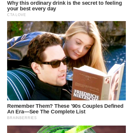
WN
SUMEDANG
WN
CIANJUR
WN
KEPULAUAN
SERIBU
WN
TANGERANG
WN
BINJAI
WN
CIREBON