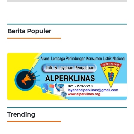
SIBARAGAS
NEWS
Berita Populer
METRO
SIANTAR
NEWS
METRO
MEDAN
NEWS
METRO
JAKARTA
NEWS
Trending
KRT
NEWS