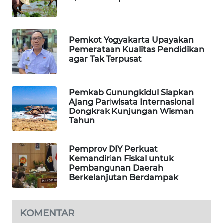
PORTAL
KONSUMEN
Pemkot Yogyakarta Upayakan
Pemerataan Kualitas Pendidikan
FORWAMKI
agar Tak Terpusat
ALPERKLINAS
Pemkab Gunungkidul Siapkan
Ajang Pariwisata Internasional
FORJASIDA
Dongkrak Kunjungan Wisman
Tahun
TAMBANG
NEWS
Pemprov DIY Perkuat
Kemandirian Fiskal untuk
Pembangunan Daerah
SITUNGIR
Berkelanjutan Berdampak
NEWS
SIDIKALANG
KOMENTAR
NEWS