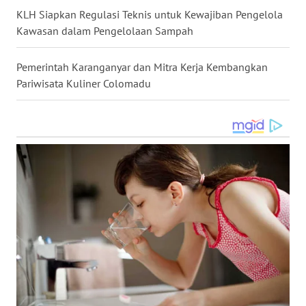
KLH Siapkan Regulasi Teknis untuk Kewajiban Pengelola
WN
Kawasan dalam Pengelolaan Sampah
KALTARA
Pemerintah Karanganyar dan Mitra Kerja Kembangkan
WN
Pariwisata Kuliner Colomadu
KALSEL
WN
KALTIM
WN
SULSEL
WN
GORONTALO
WN
SULUT