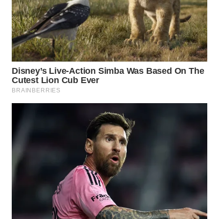
WN
PRIANGAN
TIMUR
WN
SEMARANG
WN
SOLO
WN
BOROBUDUR
WN
MADURA
WN
SURABAYA