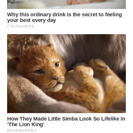
WN
MALUKU
WN
MALUT
WN
DAIRI
WN
DANAU
TOBA
WN
NIAS
WN