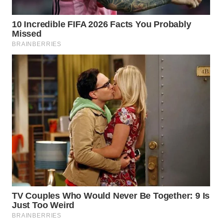
WN
NATUNA
WN
BINTAN
WN
MANDALIKA
WN
LIKUPANG
WN
LABUANBAJO
WN
BORNEO