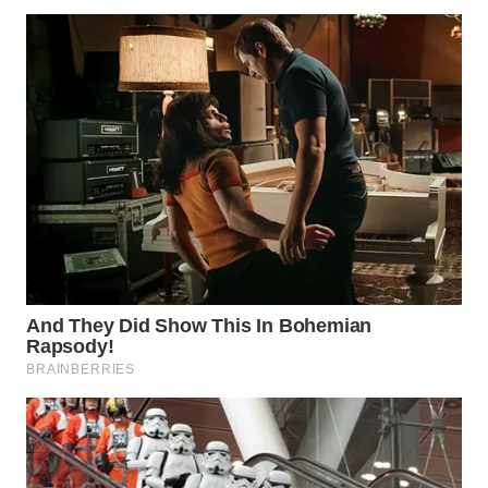
Wahana
Media
Group
WAHANA
NEWS
WAHANA
TANI
WAHANA
ADVOKAT
WAHANA
INFRASTRUKTUR
WAHANA
KONSUMEN