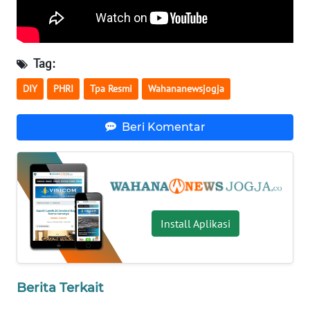
WN
BABEL
Tag:
WN
DIY
PHRI
Tpa Resmi
Wahananewsjogja
SUMBAR
Beri Komentar
WN
SUMSEL
WN
BENGKULU
Install Aplikasi
WN
LAMPUNG
Berita Terkait
WN
JATENG