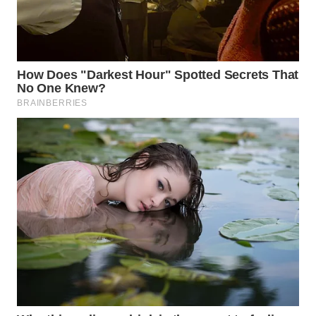
WAHANA
SPORT
WAHANA
UMKM
WAHANA
SELEB
WAHANA
PERSONA
WAHANA
OTOMOTIF
WAHANA
HEALTH