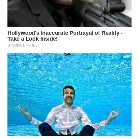
BEKASI
WN
BOGOR
WN
DEPOK
WN
TAPANULI
UTARA
WN
SAMOSIR
WN
PADANG
LAWAS