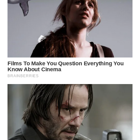
WN
TAPANULI
TENGAH
WN DELI
SERDANG
WN
TEBING
TINGGI
WN
PAKPAK
WN
KARAWANG
WN