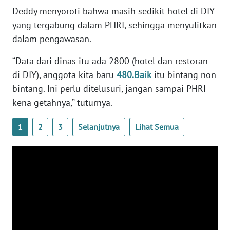
RIAU
Deddy menyoroti bahwa masih sedikit hotel di DIY
yang tergabung dalam PHRI, sehingga menyulitkan
WN
dalam pengawasan.
SERAMBI
“Data dari dinas itu ada 2800 (hotel dan restoran
WN
di DIY), anggota kita baru
480.Baik
itu bintang non
JAMBI
bintang. Ini perlu ditelusuri, jangan sampai PHRI
kena getahnya,” tuturnya.
WN
SULTRA
1
2
3
Selanjutnya
Lihat Semua
WN
NTB
WN
SULTENG
WN
SULBAR