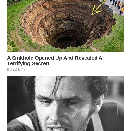
WN
NATUNA
WN
BINTAN
WN
MANDALIKA
WN
LIKUPANG
WN
LABUANBAJO
WN
BORNEO