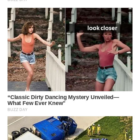
BEKASI
WN
BOGOR
WN
DEPOK
WN
TAPANULI
UTARA
WN
SAMOSIR
WN
PADANG
LAWAS