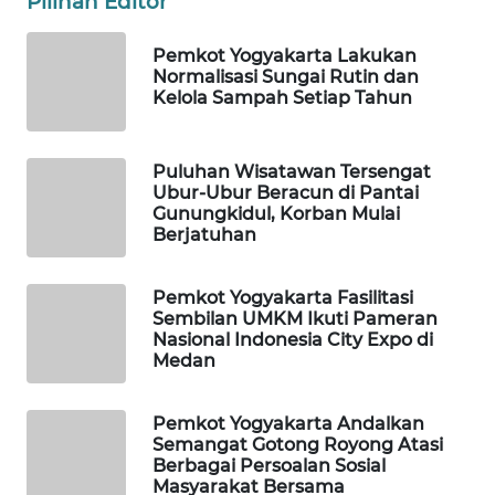
Pilihan Editor
WAHANA
Pemkot Yogyakarta Lakukan
Normalisasi Sungai Rutin dan
LISTRIK
Kelola Sampah Setiap Tahun
WAHANA
TRAVEL
Puluhan Wisatawan Tersengat
Ubur-Ubur Beracun di Pantai
Gunungkidul, Korban Mulai
WAHANA
Berjatuhan
TV
Pemkot Yogyakarta Fasilitasi
WAHANANEWS
Sembilan UMKM Ikuti Pameran
ID
Nasional Indonesia City Expo di
Medan
WAHANANEWS
CO ID
Pemkot Yogyakarta Andalkan
Semangat Gotong Royong Atasi
WAHANANEWS
Berbagai Persoalan Sosial
Masyarakat Bersama
NET