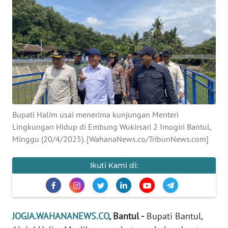
Informasi
INDEKS
BERITA
KONTAK
KAMI
INFO
Bupati Halim usai menerima kunjungan Menteri
IKLAN
Lingkungan Hidup di Embung Wukirsari 2 Imogiri Bantul,
Minggu (20/4/2025). [WahanaNews.co/TribunNews.com]
TENTANG
KAMI
Ikuti Kami di:
PEDOMAN
MEDIA
SIBER
JOGJA.WAHANANEWS.CO
, Bantul -
Bupati Bantul,