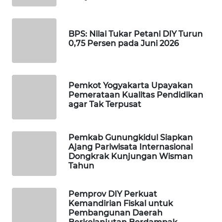
WAHANA
SPORT
BPS: Nilai Tukar Petani DIY Turun
0,75 Persen pada Juni 2026
WAHANA
UMKM
Pemkot Yogyakarta Upayakan
Pemerataan Kualitas Pendidikan
WAHANA
agar Tak Terpusat
SELEB
WAHANA
Pemkab Gunungkidul Siapkan
PERSONA
Ajang Pariwisata Internasional
Dongkrak Kunjungan Wisman
Tahun
WAHANA
OTOMOTIF
Pemprov DIY Perkuat
Kemandirian Fiskal untuk
WAHANA
Pembangunan Daerah
HEALTH