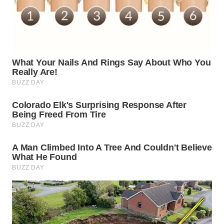
WN
PRIANGAN
TIMUR
WN
SEMARANG
WN
SOLO
WN
BOROBUDUR
WN
MADURA
WN
SURABAYA