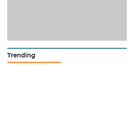
ID
MAWAKA
ID
MARTABAT
NET
Trending
PLN
WATCH
MKLI
LPKKI
LKKI
KOPEKLIN