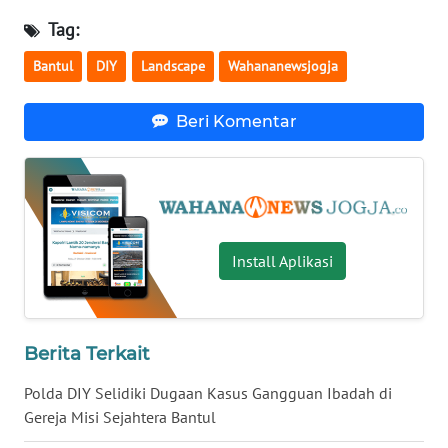
Tag:
WN
Bantul
DIY
Landscape
Wahananewsjogja
NUSANTARA
WN
Beri Komentar
JOGJA
WN
JATIM
Install Aplikasi
WN
BALI
WN
Berita Terkait
KALBAR
Polda DIY Selidiki Dugaan Kasus Gangguan Ibadah di
WN
Gereja Misi Sejahtera Bantul
KALTENG