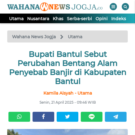
Utama
Nusantara
Khas
Serba-serbi
Opini
Indeks
WAHANA
Tutup
TV
Wahana News Jogja
Utama
Bupati Bantul Sebut
UTAMA
Perubahan Bentang Alam
NUSANTARA
Penyebab Banjir di Kabupaten
Bantul
KHAS
Kamila Aisyah - Utama
Senin, 21 April 2025 - 09:46 WIB
SERBA-
SERBI
OPINI