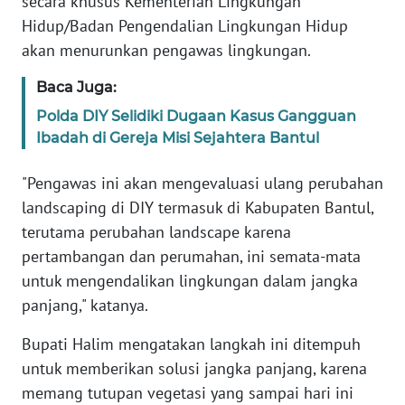
secara khusus Kementerian Lingkungan
RIAU
Hidup/Badan Pengendalian Lingkungan Hidup
akan menurunkan pengawas lingkungan.
WN
SERAMBI
Baca Juga:
Polda DIY Selidiki Dugaan Kasus Gangguan
WN
JAMBI
Ibadah di Gereja Misi Sejahtera Bantul
"Pengawas ini akan mengevaluasi ulang perubahan
WN
SULTRA
landscaping di DIY termasuk di Kabupaten Bantul,
terutama perubahan landscape karena
WN
pertambangan dan perumahan, ini semata-mata
NTB
untuk mengendalikan lingkungan dalam jangka
panjang," katanya.
WN
SULTENG
Bupati Halim mengatakan langkah ini ditempuh
untuk memberikan solusi jangka panjang, karena
WN
memang tutupan vegetasi yang sampai hari ini
SULBAR