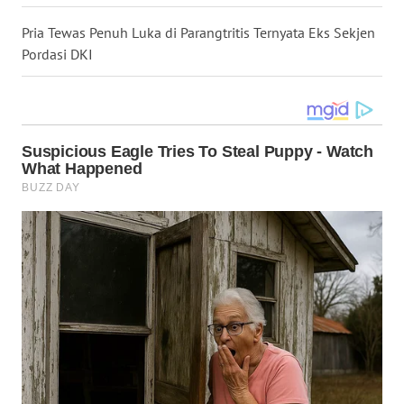
Pria Tewas Penuh Luka di Parangtritis Ternyata Eks Sekjen
WN
MALUKU
Pordasi DKI
WN
MALUT
WN
DAIRI
WN
DANAU
TOBA
WN
NIAS
WN