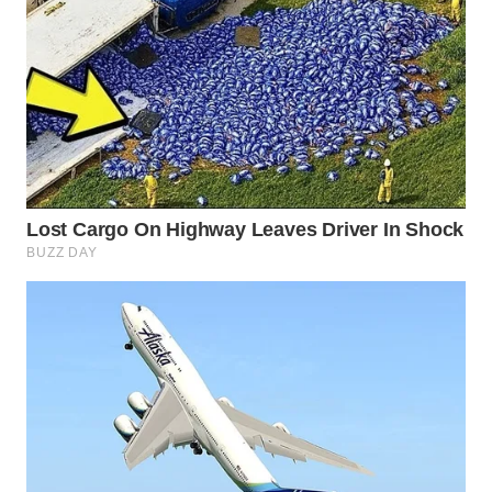
WN
SUMEDANG
WN
CIANJUR
WN
KEPULAUAN
SERIBU
WN
TANGERANG
WN
BINJAI
WN
CIREBON