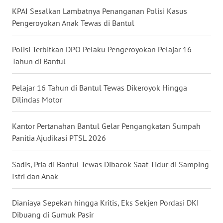
KPAI Sesalkan Lambatnya Penanganan Polisi Kasus
WN
Pengeroyokan Anak Tewas di Bantul
KALTARA
Polisi Terbitkan DPO Pelaku Pengeroyokan Pelajar 16
WN
Tahun di Bantul
KALSEL
Pelajar 16 Tahun di Bantul Tewas Dikeroyok Hingga
WN
Dilindas Motor
KALTIM
Kantor Pertanahan Bantul Gelar Pengangkatan Sumpah
WN
Panitia Ajudikasi PTSL 2026
SULSEL
Sadis, Pria di Bantul Tewas Dibacok Saat Tidur di Samping
WN
Istri dan Anak
GORONTALO
Dianiaya Sepekan hingga Kritis, Eks Sekjen Pordasi DKI
WN
Dibuang di Gumuk Pasir
SULUT