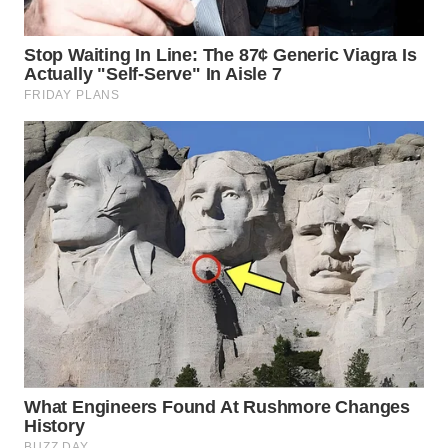
WN
TAPANULI
TENGAH
WN DELI
SERDANG
WN
TEBING
TINGGI
WN
PAKPAK
WN
KARAWANG
WN