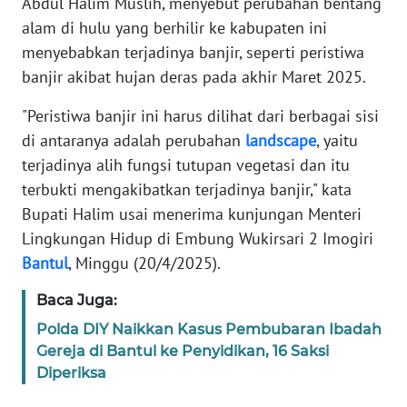
Abdul Halim Muslih, menyebut perubahan bentang
REDAKSI
alam di hulu yang berhilir ke kabupaten ini
menyebabkan terjadinya banjir, seperti peristiwa
KARIR
banjir akibat hujan deras pada akhir Maret 2025.
DISCLAIMER
"Peristiwa banjir ini harus dilihat dari berbagai sisi
di antaranya adalah perubahan
landscape
, yaitu
Wahana
terjadinya alih fungsi tutupan vegetasi dan itu
News
terbukti mengakibatkan terjadinya banjir," kata
Regional
Bupati Halim usai menerima kunjungan Menteri
Lingkungan Hidup di Embung Wukirsari 2 Imogiri
WN
SUMUT
Bantul
, Minggu (20/4/2025).
Baca Juga:
WN
JAKARTA
Polda DIY Naikkan Kasus Pembubaran Ibadah
Gereja di Bantul ke Penyidikan, 16 Saksi
Diperiksa
WN
JABAR