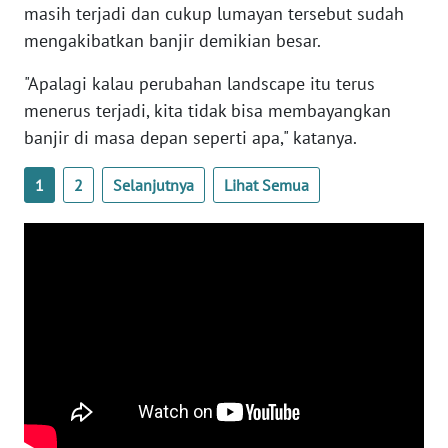
masih terjadi dan cukup lumayan tersebut sudah
mengakibatkan banjir demikian besar.
WN
BABEL
"Apalagi kalau perubahan landscape itu terus
menerus terjadi, kita tidak bisa membayangkan
WN
banjir di masa depan seperti apa," katanya.
SUMBAR
1
2
Selanjutnya
Lihat Semua
WN
SUMSEL
WN
BENGKULU
WN
LAMPUNG
WN
JATENG