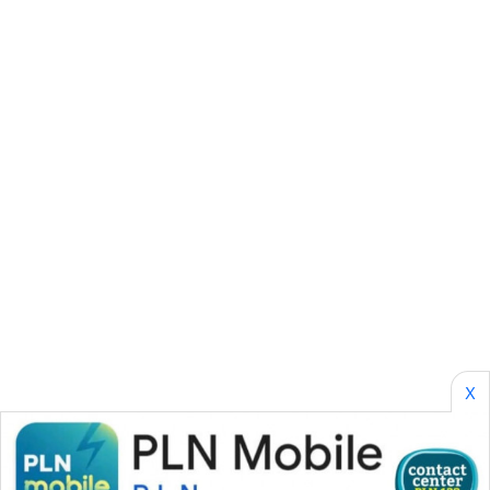
CILEUNGSI
NEWS
BERKAT
NEWS
BERAMPU
NEWS
ANUGERAH
NEWS
AKHLAK
ID
X
PERAPKI
NEWS