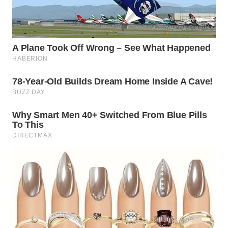
WN
INDRAMAYU
WN
KUNINGAN
WN
MAJALENGKA
WN
SUBANG
WN
SUKABUMI
WN
PURWAKARTA