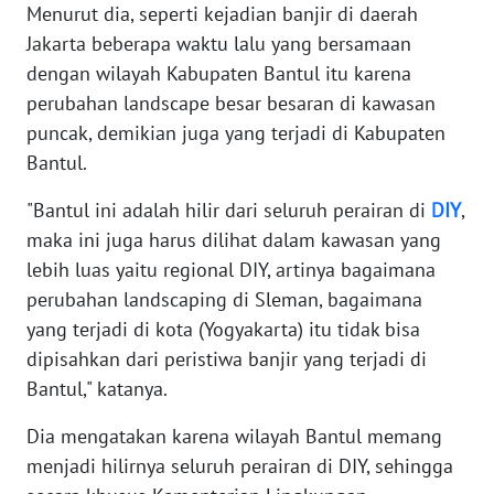
Menurut dia, seperti kejadian banjir di daerah
Jakarta beberapa waktu lalu yang bersamaan
WN
BANTEN
dengan wilayah Kabupaten Bantul itu karena
perubahan landscape besar besaran di kawasan
WN
puncak, demikian juga yang terjadi di Kabupaten
NTT
Bantul.
WN
"Bantul ini adalah hilir dari seluruh perairan di
DIY
,
KEPRI
maka ini juga harus dilihat dalam kawasan yang
lebih luas yaitu regional DIY, artinya bagaimana
WN
perubahan landscaping di Sleman, bagaimana
PAPUA
yang terjadi di kota (Yogyakarta) itu tidak bisa
dipisahkan dari peristiwa banjir yang terjadi di
WN
Bantul," katanya.
PAPUA
BARAT
Dia mengatakan karena wilayah Bantul memang
menjadi hilirnya seluruh perairan di DIY, sehingga
WN