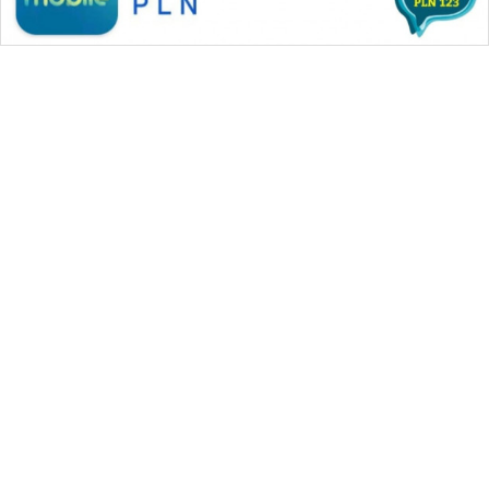
SONYA
ASA
NEWS
WAHANA MEDIA GROUP
|
|
|
WAHANA NEWS co
WAHANA TANI
WAHANA ADVOKAT
|
|
WAHANA INFRASTRUKTUR
WAHANA KONSUMEN
|
|
|
WAHANA LISTRIK
WAHANA TRAVEL
WAHANA TV
|
|
|
WAHANANEWS id
WAHANANEWS CO ID
WAHANANEWS NET
|
|
|
WAHANA SPORT ID
Wahana UMKM
Wahana Seleb
|
|
|
Wahana Persona
Wahana Otomotif
Wahana Health
|
Wahana Desa Wisata
Lapak Wahana