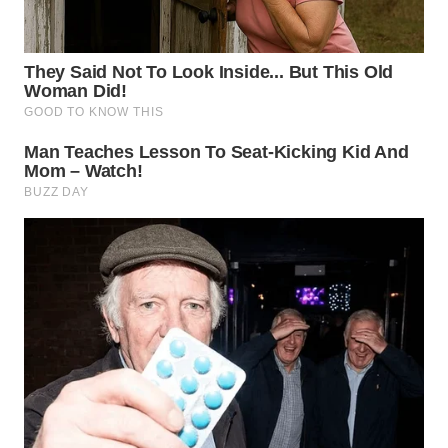
LANGKAT
WN
TAPANULI
SELATAN
WN
TANJUNG
LESUNG
WN
KARO
WN
SIMALUNGUN
WN
LABUHANBATU