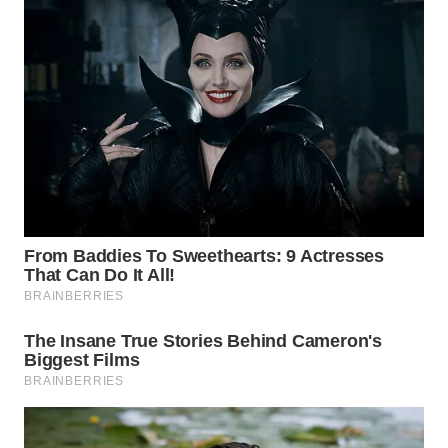
WN
INDRAMAYU
WN
KUNINGAN
WN
MAJALENGKA
WN
SUBANG
WN
SUKABUMI
WN
PURWAKARTA