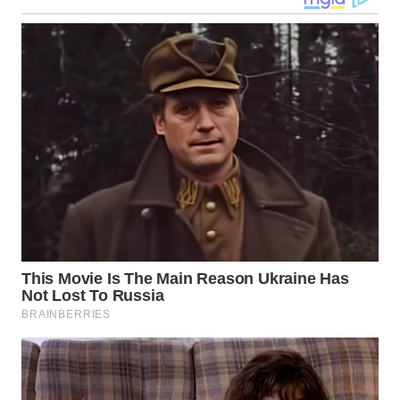
WN
MALUKU
WN
MALUT
WN
DAIRI
WN
DANAU
TOBA
WN
NIAS
WN