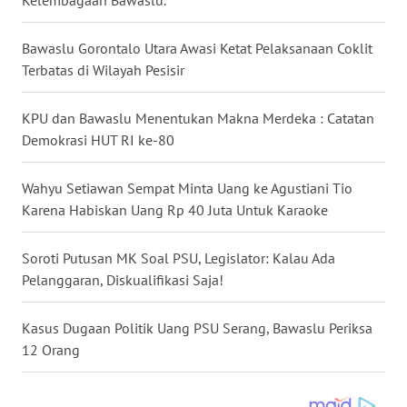
WN
Bawaslu Gorontalo Utara Awasi Ketat Pelaksanaan Coklit
KALTARA
Terbatas di Wilayah Pesisir
WN
KPU dan Bawaslu Menentukan Makna Merdeka : Catatan
KALSEL
Demokrasi HUT RI ke-80
WN
Wahyu Setiawan Sempat Minta Uang ke Agustiani Tio
KALTIM
Karena Habiskan Uang Rp 40 Juta Untuk Karaoke
WN
Soroti Putusan MK Soal PSU, Legislator: Kalau Ada
SULSEL
Pelanggaran, Diskualifikasi Saja!
WN
GORONTALO
Kasus Dugaan Politik Uang PSU Serang, Bawaslu Periksa
12 Orang
WN
SULUT