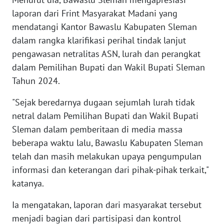
laporan dari Frint Masyarakat Madani yang
WN
mendatangi Kantor Bawaslu Kabupaten Sleman
BANTEN
dalam rangka klarifikasi perihal tindak lanjut
pengawasan netralitas ASN, lurah dan perangkat
WN
NTT
dalam Pemilihan Bupati dan Wakil Bupati Sleman
Tahun 2024.
WN
"Sejak beredarnya dugaan sejumlah lurah tidak
KEPRI
netral dalam Pemilihan Bupati dan Wakil Bupati
Sleman dalam pemberitaan di media massa
WN
PAPUA
beberapa waktu lalu, Bawaslu Kabupaten Sleman
telah dan masih melakukan upaya pengumpulan
WN
informasi dan keterangan dari pihak-pihak terkait,"
PAPUA
katanya.
BARAT
Ia mengatakan, laporan dari masyarakat tersebut
WN
menjadi bagian dari partisipasi dan kontrol