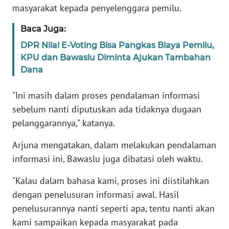
RIAU
masyarakat kepada penyelenggara pemilu.
WN
Baca Juga:
SERAMBI
DPR Nilai E-Voting Bisa Pangkas Biaya Pemilu,
KPU dan Bawaslu Diminta Ajukan Tambahan
WN
Dana
JAMBI
"Ini masih dalam proses pendalaman informasi
WN
sebelum nanti diputuskan ada tidaknya dugaan
SULTRA
pelanggarannya," katanya.
WN
Arjuna mengatakan, dalam melakukan pendalaman
NTB
informasi ini, Bawaslu juga dibatasi oleh waktu.
WN
"Kalau dalam bahasa kami, proses ini diistilahkan
SULTENG
dengan penelusuran informasi awal. Hasil
penelusurannya nanti seperti apa, tentu nanti akan
WN
kami sampaikan kepada masyarakat pada
SULBAR