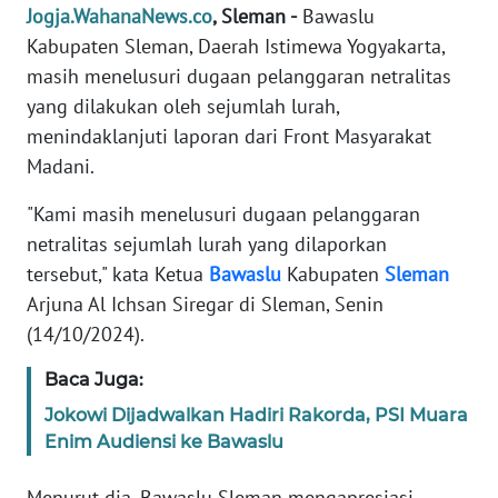
Jogja.WahanaNews.co
, Sleman -
Bawaslu
REDAKSI
Kabupaten Sleman, Daerah Istimewa Yogyakarta,
masih menelusuri dugaan pelanggaran netralitas
KARIR
yang dilakukan oleh sejumlah lurah,
menindaklanjuti laporan dari Front Masyarakat
DISCLAIMER
Madani.
Wahana
"Kami masih menelusuri dugaan pelanggaran
News
Regional
netralitas sejumlah lurah yang dilaporkan
tersebut," kata Ketua
Bawaslu
Kabupaten
Sleman
WN
Arjuna Al Ichsan Siregar di Sleman, Senin
SUMUT
(14/10/2024).
WN
Baca Juga:
JAKARTA
Jokowi Dijadwalkan Hadiri Rakorda, PSI Muara
Enim Audiensi ke Bawaslu
WN
JABAR
Menurut dia, Bawaslu Sleman mengapresiasi