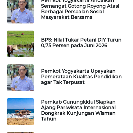
Pemkot Yogyakarta Andalkan
ID
Semangat Gotong Royong Atasi
Berbagai Persoalan Sosial
MAWAKA
Masyarakat Bersama
ID
MARTABAT
BPS: Nilai Tukar Petani DIY Turun
NET
0,75 Persen pada Juni 2026
PLN
WATCH
Pemkot Yogyakarta Upayakan
Pemerataan Kualitas Pendidikan
agar Tak Terpusat
MKLI
LPKKI
Pemkab Gunungkidul Siapkan
Ajang Pariwisata Internasional
Dongkrak Kunjungan Wisman
LKKI
Tahun
KOPEKLIN