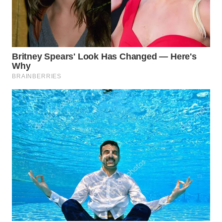
WN
TAPANULI
TENGAH
WN DELI
SERDANG
WN
TEBING
TINGGI
WN
PAKPAK
WN
KARAWANG
WN