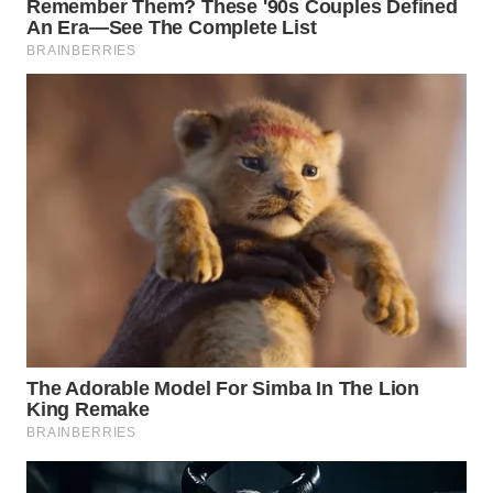
WN
SUMEDANG
WN
CIANJUR
WN
KEPULAUAN
SERIBU
WN
TANGERANG
WN
BINJAI
WN
CIREBON