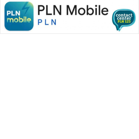
WAHANA MEDIA GROUP
|
|
|
WAHANA NEWS co
WAHANA TANI
WAHANA ADVOKAT
|
|
WAHANA INFRASTRUKTUR
WAHANA KONSUMEN
|
|
|
WAHANA LISTRIK
WAHANA TRAVEL
WAHANA TV
|
|
|
WAHANANEWS id
WAHANANEWS CO ID
WAHANANEWS NET