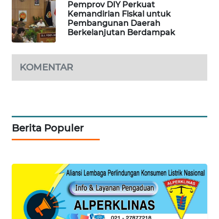
Pemprov DIY Perkuat
Kemandirian Fiskal untuk
PORTAL
Pembangunan Daerah
KONSUMEN
Berkelanjutan Berdampak
FORWAMKI
KOMENTAR
ALPERKLINAS
FORJASIDA
Berita Populer
TAMBANG
NEWS
SITUNGIR
NEWS
SIDIKALANG
NEWS