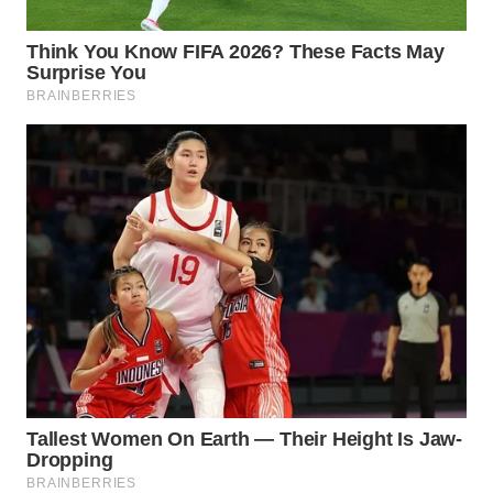
Wahana
Media
Group
WAHANA
NEWS
WAHANA
TANI
WAHANA
ADVOKAT
WAHANA
INFRASTRUKTUR
WAHANA
KONSUMEN