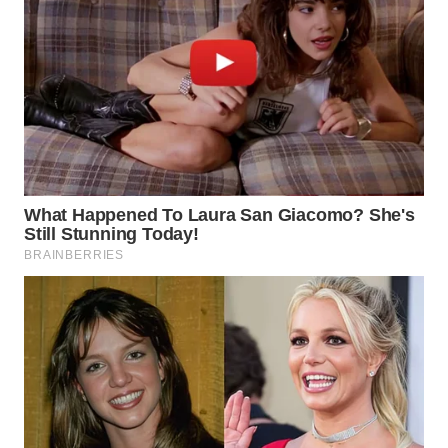
LANGKAT
WN
TAPANULI
SELATAN
WN
TANJUNG
LESUNG
WN
KARO
WN
SIMALUNGUN
WN
LABUHANBATU