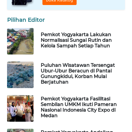
WAHANA
DESA
Pilihan Editor
WISATA
Pemkot Yogyakarta Lakukan
Normalisasi Sungai Rutin dan
LAPAK
Kelola Sampah Setiap Tahun
WAHANA
Wahana
Puluhan Wisatawan Tersengat
Network
Ubur-Ubur Beracun di Pantai
Gunungkidul, Korban Mulai
Berjatuhan
KONSUMEN
LISTRIK
Pemkot Yogyakarta Fasilitasi
Sembilan UMKM Ikuti Pameran
MASYARAKAT
Nasional Indonesia City Expo di
KELISTRIKAN
Medan
WALINKI