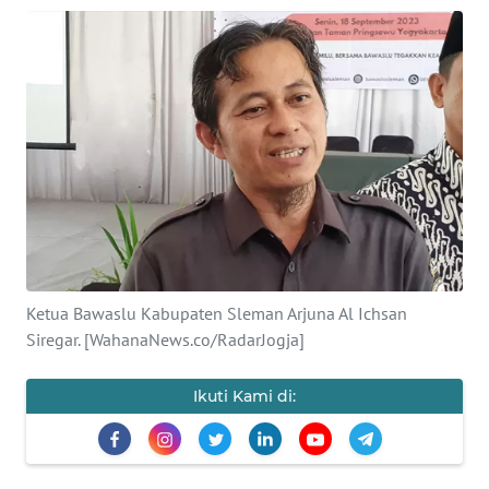
Informasi
INDEKS
BERITA
KONTAK
KAMI
INFO
IKLAN
Ketua Bawaslu Kabupaten Sleman Arjuna Al Ichsan
TENTANG
Siregar. [WahanaNews.co/RadarJogja]
KAMI
Ikuti Kami di:
PEDOMAN
MEDIA
SIBER