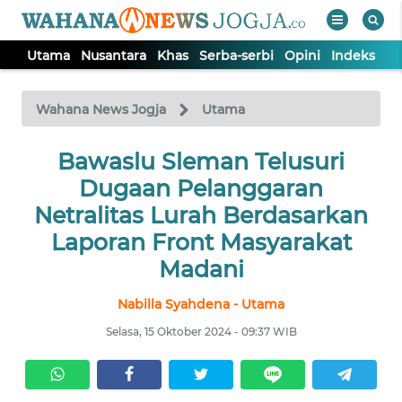
Utama
Nusantara
Khas
Serba-serbi
Opini
Indeks
WAHANA
Tutup
TV
Wahana News Jogja
Utama
Bawaslu Sleman Telusuri
UTAMA
Dugaan Pelanggaran
NUSANTARA
Netralitas Lurah Berdasarkan
Laporan Front Masyarakat
KHAS
Madani
Nabilla Syahdena - Utama
SERBA-
SERBI
Selasa, 15 Oktober 2024 - 09:37 WIB
OPINI