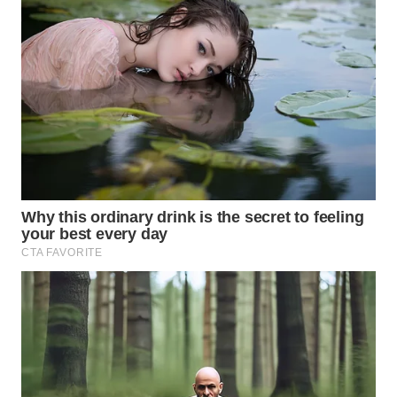
WN
PRIANGAN
TIMUR
WN
SEMARANG
WN
SOLO
WN
BOROBUDUR
WN
MADURA
WN
SURABAYA