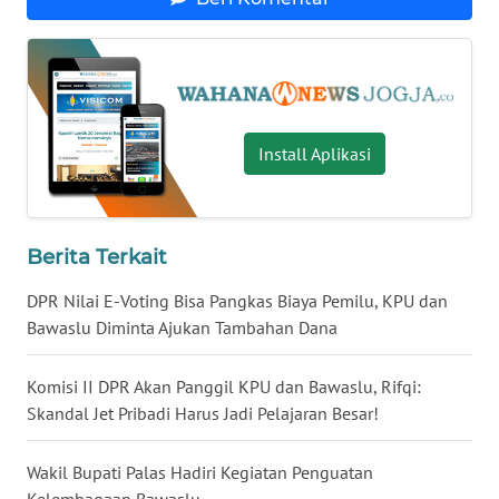
WN
NUSANTARA
WN
Install Aplikasi
JOGJA
WN
JATIM
Berita Terkait
WN
DPR Nilai E-Voting Bisa Pangkas Biaya Pemilu, KPU dan
BALI
Bawaslu Diminta Ajukan Tambahan Dana
WN
Komisi II DPR Akan Panggil KPU dan Bawaslu, Rifqi:
KALBAR
Skandal Jet Pribadi Harus Jadi Pelajaran Besar!
WN
Wakil Bupati Palas Hadiri Kegiatan Penguatan
KALTENG
Kelembagaan Bawaslu.