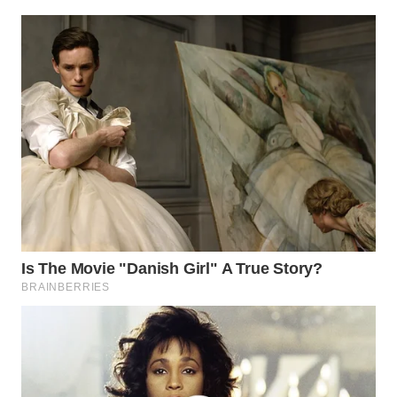
WAHANA
LISTRIK
WAHANA
TRAVEL
WAHANA
TV
WAHANANEWS
ID
WAHANANEWS
CO ID
WAHANANEWS
NET