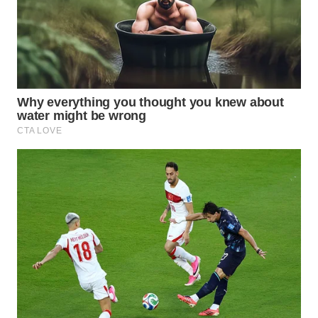
WN
NATUNA
WN
BINTAN
WN
MANDALIKA
WN
LIKUPANG
WN
LABUANBAJO
WN
BORNEO