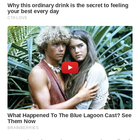
BEKASI
WN
BOGOR
WN
DEPOK
WN
TAPANULI
UTARA
WN
SAMOSIR
WN
PADANG
LAWAS