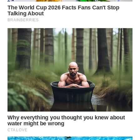
WAHANA
LISTRIK
WAHANA
TRAVEL
WAHANA
TV
WAHANANEWS
ID
WAHANANEWS
CO ID
WAHANANEWS
NET