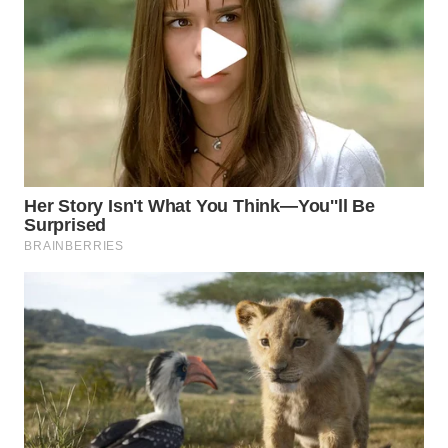
WN
TAPANULI
TENGAH
WN DELI
SERDANG
WN
TEBING
TINGGI
WN
PAKPAK
WN
KARAWANG
WN