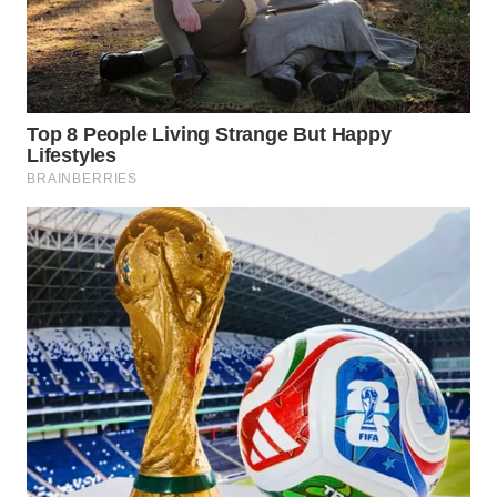
Wahana
Media
Group
WAHANA
NEWS
WAHANA
TANI
WAHANA
ADVOKAT
WAHANA
INFRASTRUKTUR
WAHANA
KONSUMEN