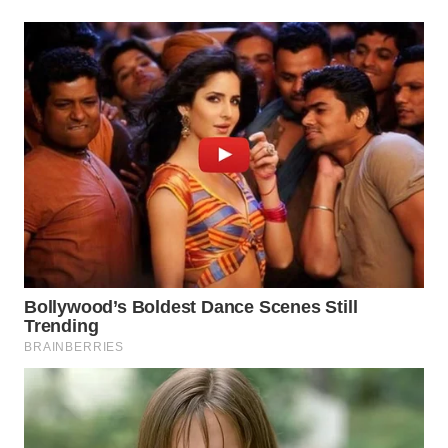
LANGKAT
WN
TAPANULI
SELATAN
WN
TANJUNG
LESUNG
WN
KARO
WN
SIMALUNGUN
WN
LABUHANBATU