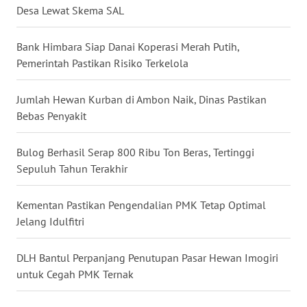
Desa Lewat Skema SAL
WN
KALTARA
Bank Himbara Siap Danai Koperasi Merah Putih,
Pemerintah Pastikan Risiko Terkelola
WN
KALSEL
Jumlah Hewan Kurban di Ambon Naik, Dinas Pastikan
Bebas Penyakit
WN
KALTIM
Bulog Berhasil Serap 800 Ribu Ton Beras, Tertinggi
Sepuluh Tahun Terakhir
WN
SULSEL
Kementan Pastikan Pengendalian PMK Tetap Optimal
Jelang Idulfitri
WN
GORONTALO
DLH Bantul Perpanjang Penutupan Pasar Hewan Imogiri
untuk Cegah PMK Ternak
WN
SULUT