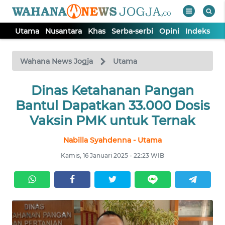
Utama
Nusantara
Khas
Serba-serbi
Opini
Indeks
WAHANA
Tutup
TV
Wahana News Jogja
Utama
Dinas Ketahanan Pangan
UTAMA
Bantul Dapatkan 33.000 Dosis
NUSANTARA
Vaksin PMK untuk Ternak
Nabilla Syahdenna - Utama
KHAS
Kamis, 16 Januari 2025 - 22:23 WIB
SERBA-
SERBI
OPINI