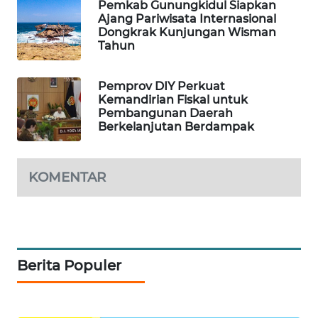
Pemkab Gunungkidul Siapkan
Ajang Pariwisata Internasional
PORTAL
Dongkrak Kunjungan Wisman
KONSUMEN
Tahun
FORWAMKI
Pemprov DIY Perkuat
Kemandirian Fiskal untuk
Pembangunan Daerah
ALPERKLINAS
Berkelanjutan Berdampak
FORJASIDA
KOMENTAR
TAMBANG
NEWS
SITUNGIR
NEWS
Berita Populer
SIDIKALANG
NEWS