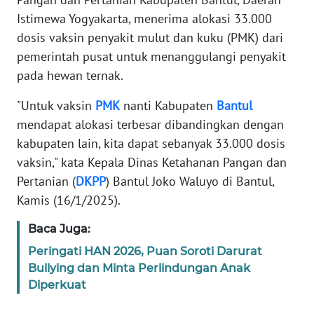
REDAKSI
Istimewa Yogyakarta, menerima alokasi 33.000
dosis vaksin penyakit mulut dan kuku (PMK) dari
KARIR
pemerintah pusat untuk menanggulangi penyakit
pada hewan ternak.
DISCLAIMER
"Untuk vaksin
PMK
nanti Kabupaten
Bantul
Wahana
mendapat alokasi terbesar dibandingkan dengan
News
kabupaten lain, kita dapat sebanyak 33.000 dosis
Regional
vaksin," kata Kepala Dinas Ketahanan Pangan dan
Pertanian (
DKPP
) Bantul Joko Waluyo di Bantul,
WN
Kamis (16/1/2025).
SUMUT
Baca Juga:
WN
Peringati HAN 2026, Puan Soroti Darurat
JAKARTA
Bullying dan Minta Perlindungan Anak
Diperkuat
WN
JABAR