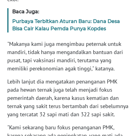
RIAU
Baca Juga:
WN
Purbaya Terbitkan Aturan Baru: Dana Desa
SERAMBI
Bisa Cair Kalau Pemda Punya Kopdes
WN
"Makanya kami juga mengimbau peternak untuk
JAMBI
mandiri, tidak hanya mengandalkan bantuan dari
pusat, tapi vaksinasi mandiri, terutama yang
WN
memiliki perekonomian agak tinggi," katanya.
SULTRA
Lebih lanjut dia mengatakan penanganan PMK
WN
pada hewan ternak juga telah menjadi fokus
NTB
pemerintah daerah, karena kasus kematian dan
ternak yang sakit terus bertambah dari sebelumnya
WN
SULTENG
yang tercatat 32 sapi mati dan 322 sapi sakit.
"Kami sekarang baru fokus penanganan PMK,
WN
karena sekarang ada peningkatan, yang mati ada
SULBAR