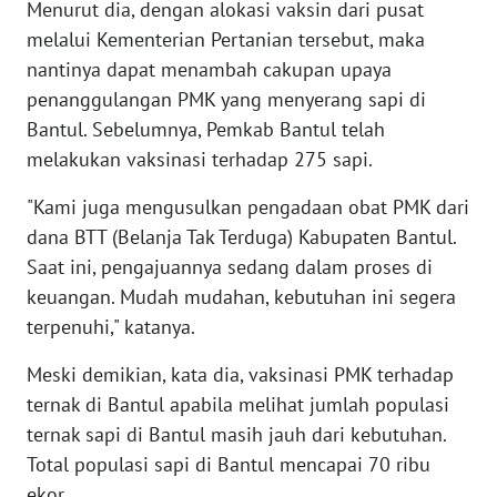
Menurut dia, dengan alokasi vaksin dari pusat
melalui Kementerian Pertanian tersebut, maka
WN
BANTEN
nantinya dapat menambah cakupan upaya
penanggulangan PMK yang menyerang sapi di
WN
Bantul. Sebelumnya, Pemkab Bantul telah
NTT
melakukan vaksinasi terhadap 275 sapi.
"Kami juga mengusulkan pengadaan obat PMK dari
WN
KEPRI
dana BTT (Belanja Tak Terduga) Kabupaten Bantul.
Saat ini, pengajuannya sedang dalam proses di
WN
keuangan. Mudah mudahan, kebutuhan ini segera
PAPUA
terpenuhi," katanya.
WN
Meski demikian, kata dia, vaksinasi PMK terhadap
PAPUA
ternak di Bantul apabila melihat jumlah populasi
BARAT
ternak sapi di Bantul masih jauh dari kebutuhan.
Total populasi sapi di Bantul mencapai 70 ribu
WN
ekor.