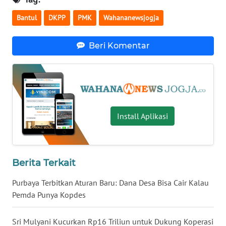
Bantul
DKPP
PMK
Wahananewsjogja
WN
NUSANTARA
Beri Komentar
WN
JOGJA
WN
JATIM
Install Aplikasi
WN
BALI
Berita Terkait
WN
Purbaya Terbitkan Aturan Baru: Dana Desa Bisa Cair Kalau
KALBAR
Pemda Punya Kopdes
WN
KALTENG
Sri Mulyani Kucurkan Rp16 Triliun untuk Dukung Koperasi