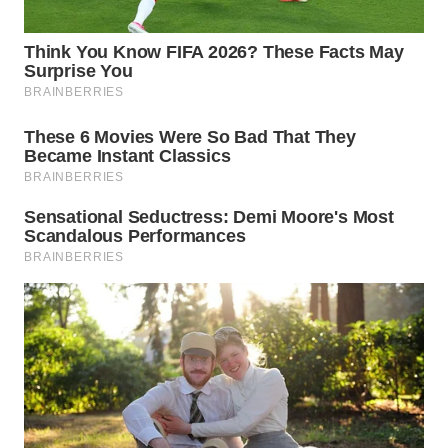
WN
NATUNA
WN
BINTAN
WN
MANDALIKA
WN
LIKUPANG
WN
LABUANBAJO
WN
BORNEO