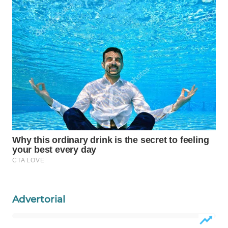
WAHANA
SPORT
WAHANA
UMKM
WAHANA
SELEB
WAHANA
PERSONA
WAHANA
OTOMOTIF
Advertorial
WAHANA
HEALTH