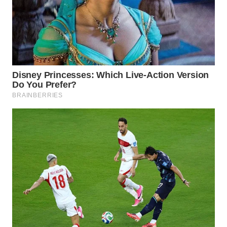
WN
PRIANGAN
TIMUR
WN
SEMARANG
WN
SOLO
WN
BOROBUDUR
WN
MADURA
WN
SURABAYA