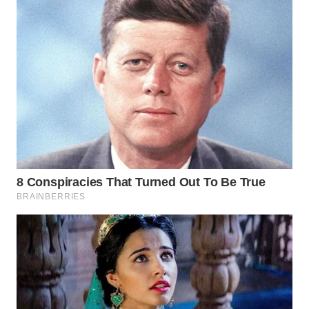
WN
INDRAMAYU
WN
KUNINGAN
WN
MAJALENGKA
WN
SUBANG
WN
SUKABUMI
WN
PURWAKARTA