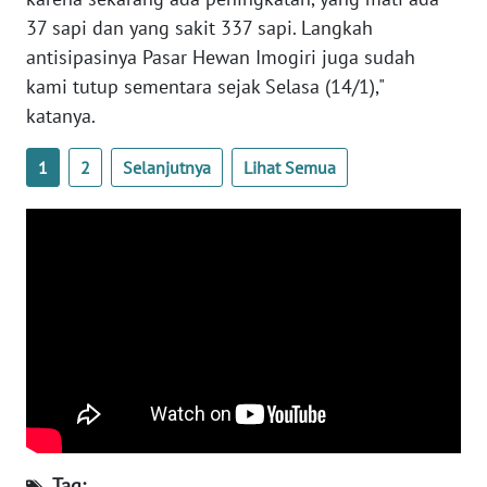
37 sapi dan yang sakit 337 sapi. Langkah
antisipasinya Pasar Hewan Imogiri juga sudah
WN
BABEL
kami tutup sementara sejak Selasa (14/1),"
katanya.
WN
SUMBAR
1
2
Selanjutnya
Lihat Semua
WN
SUMSEL
WN
BENGKULU
WN
LAMPUNG
WN
JATENG
Tag: