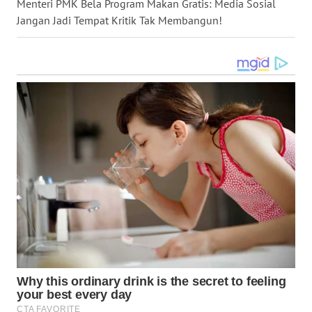
Menteri PMK Bela Program Makan Gratis: Media Sosial
Jangan Jadi Tempat Kritik Tak Membangun!
WN
MALUKU
WN
MALUT
WN
DAIRI
WN
DANAU
TOBA
WN
NIAS
WN