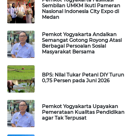
ID
Sembilan UMKM Ikuti Pameran
Nasional Indonesia City Expo di
MAWAKA
Medan
ID
Pemkot Yogyakarta Andalkan
MARTABAT
Semangat Gotong Royong Atasi
NET
Berbagai Persoalan Sosial
Masyarakat Bersama
PLN
WATCH
BPS: Nilai Tukar Petani DIY Turun
0,75 Persen pada Juni 2026
MKLI
LPKKI
Pemkot Yogyakarta Upayakan
Pemerataan Kualitas Pendidikan
LKKI
agar Tak Terpusat
KOPEKLIN