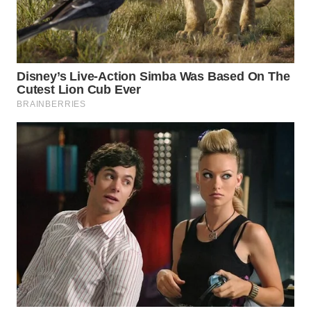
BEKASI
WN
BOGOR
WN
DEPOK
WN
TAPANULI
UTARA
WN
SAMOSIR
WN
PADANG
LAWAS