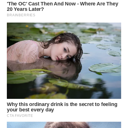
WN
SUMEDANG
WN
CIANJUR
WN
KEPULAUAN
SERIBU
WN
TANGERANG
WN
BINJAI
WN
CIREBON